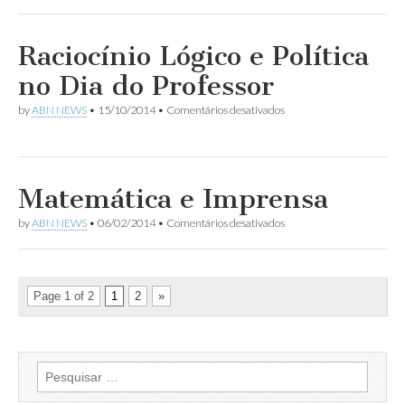
Matemática
e
Política:
Por
Raciocínio Lógico e Política
que
não?
no Dia do Professor
em
by
ABN NEWS
•
15/10/2014
•
Comentários desativados
Raciocínio
Lógico
e
Política
no
Matemática e Imprensa
Dia
do
em
by
ABN NEWS
•
06/02/2014
•
Comentários desativados
Professor
Matemática
e
Imprensa
Page 1 of 2
1
2
»
Pesquisar
por: