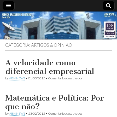
ABN
DESDE
1924
AGÊNCIA
CATEGORIA:
ARTIGOS & OPINIÃO
BRASILEIRA
DE
A velocidade como
diferencial empresarial
NOTÍCIAS
em
by
ABN NEWS
•
01/03/2015
•
Comentários desativados
A
velocidade
como
diferencial
Matemática e Política: Por
empresarial
que não?
em
by
ABN NEWS
•
23/02/2015
•
Comentários desativados