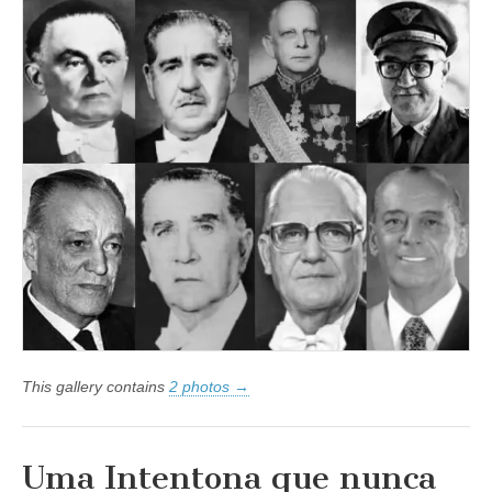
Armadas
Divulgam
Ordem
do
Dia
Alusiva
ao
31
de
Março
de
1964
This gallery contains
2 photos →
Uma Intentona que nunca