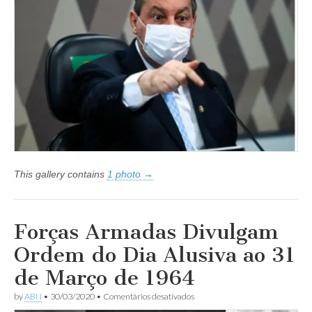
repudiando
ataques
do
senador
Omar
Aziz
This gallery contains
1 photo →
Forças Armadas Divulgam
Ordem do Dia Alusiva ao 31
de Março de 1964
em
by
ABN
•
30/03/2020
•
Comentários desativados
Forças