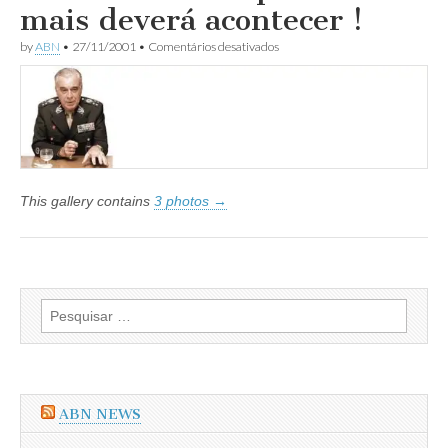
mais deverá acontecer !
em
by
ABN
•
27/11/2001
•
Comentários desativados
Uma
Intentona
que
nunca
mais
deverá
acontecer
!
This gallery contains
3 photos →
Pesquisar
por:
ABN NEWS