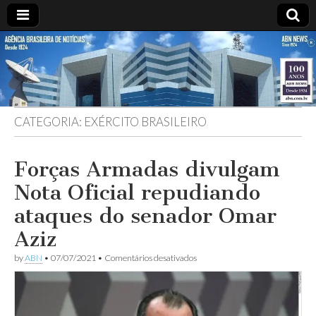
ABN
DESDE
1924
AGÊNCIA
CATEGORIA:
EXÉRCITO BRASILEIRO
BRASILEIRA
DE
Forças Armadas divulgam
Nota Oficial repudiando
NOTÍCIAS
ataques do senador Omar
Aziz
em
by
ABN
•
07/07/2021
•
Comentários desativados
Forças
Armadas
divulgam
Nota
Oficial