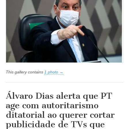
repudiando
ataques
do
senador
Omar
Aziz
This gallery contains
1 photo →
Álvaro Dias alerta que PT
age com autoritarismo
ditatorial ao querer cortar
publicidade de TVs que