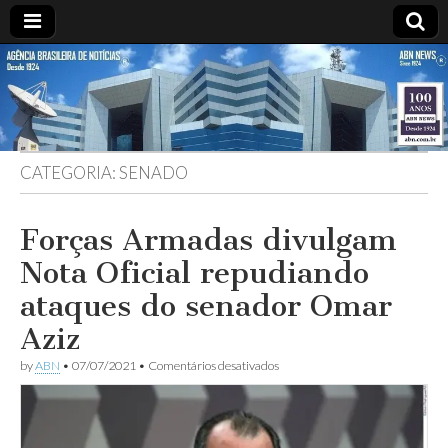
ABN
DESDE
1924
AGÊNCIA
CATEGORIA:
SENADO
BRASILEIRA
DE
Forças Armadas divulgam
Nota Oficial repudiando
NOTÍCIAS
ataques do senador Omar
Aziz
em
by
ABN
•
07/07/2021
•
Comentários desativados
Forças
Armadas
divulgam
Nota
Oficial