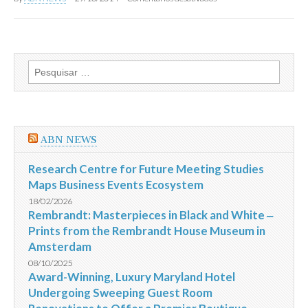
será
Líder
derrubado
do
no
PSDB
Senado,
recusa
anuncia
acordo
Renan
com
Pesquisar
“governo
por:
falido
e
corrupto”
ABN NEWS
Research Centre for Future Meeting Studies
Maps Business Events Ecosystem
18/02/2026
Rembrandt: Masterpieces in Black and White ‒
Prints from the Rembrandt House Museum in
Amsterdam
08/10/2025
Award-Winning, Luxury Maryland Hotel
Undergoing Sweeping Guest Room