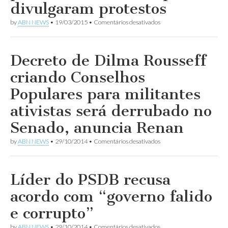
divulgaram protestos
em
by
ABN NEWS
•
19/03/2015
•
Comentários desativados
Álvaro
Dias
alerta
que
Decreto de Dilma Rousseff
PT
age
criando Conselhos
com
autoritarismo
Populares para militantes
ditatorial
ao
ativistas será derrubado no
querer
cortar
Senado, anuncia Renan
publicidade
de
em
by
ABN NEWS
•
29/10/2014
•
Comentários desativados
TVs
Decreto
que
de
divulgaram
Dilma
protestos
Rousseff
Líder do PSDB recusa
criando
Conselhos
acordo com “governo falido
Populares
para
e corrupto”
militantes
ativistas
em
by
ABN NEWS
•
29/10/2014
•
Comentários desativados