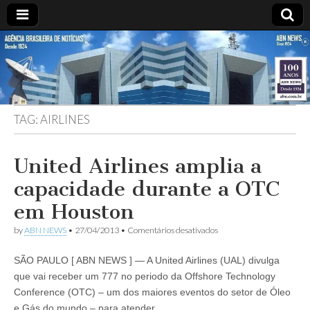
ABN
DESDE
1924
AGÊNCIA
TAG:
AIRLINES
BRASILEIRA
DE
United Airlines amplia a
capacidade durante a OTC
NOTÍCIAS
em Houston
em
by
ABN NEWS
•
27/04/2013
•
Comentários desativados
United
Airlines
SÃO PAULO [ ABN NEWS ] — A United Airlines (UAL) divulga
amplia
a
que vai receber um 777 no periodo da Offshore Technology
capacidade
Conference (OTC) – um dos maiores eventos do setor de Óleo
durante
a
e Gás do mundo – para atender…