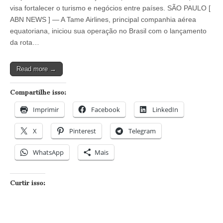
U
visa fortalecer o turismo e negócios entre países. SÃO PAULO [
3
ABN NEWS ] — A Tame Airlines, principal companhia aérea
milhões
para
equatoriana, iniciou sua operação no Brasil com o lançamento
operar
da rota…
no
Brasil
Read more →
Compartilhe isso:
Imprimir
Facebook
LinkedIn
X
Pinterest
Telegram
WhatsApp
Mais
Curtir isso: