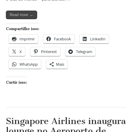
OTC
em
Houston
Read more →
Compartilhe isso:
Imprimir
Facebook
LinkedIn
X
Pinterest
Telegram
WhatsApp
Mais
Curtir isso:
Singapore Airlines inaugura
lounge no Aeroporto de