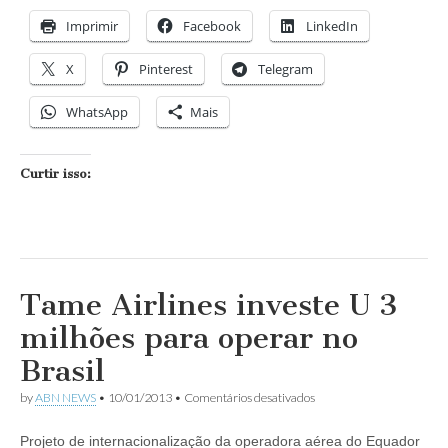
Imprimir
Facebook
LinkedIn
X
Pinterest
Telegram
WhatsApp
Mais
Curtir isso:
Tame Airlines investe U 3
milhões para operar no
Brasil
em
by
ABN NEWS
•
10/01/2013
•
Comentários desativados
Tame
Airlines
Projeto de internacionalização da operadora aérea do Equador
investe