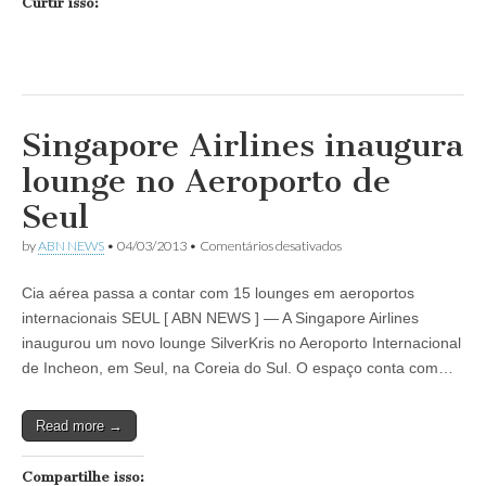
Curtir isso:
Singapore Airlines inaugura
lounge no Aeroporto de
Seul
em
by
ABN NEWS
•
04/03/2013
•
Comentários desativados
Singapore
Airlines
Cia aérea passa a contar com 15 lounges em aeroportos
inaugura
lounge
internacionais SEUL [ ABN NEWS ] — A Singapore Airlines
no
inaugurou um novo lounge SilverKris no Aeroporto Internacional
Aeroporto
de
de Incheon, em Seul, na Coreia do Sul. O espaço conta com…
Seul
Read more →
Compartilhe isso: