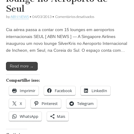
Seul
em
by
ABN NEWS
•
04/03/2013
•
Comentários desativados
Singapore
Airlines
Cia aérea passa a contar com 15 lounges em aeroportos
inaugura
lounge
internacionais SEUL [ ABN NEWS ] — A Singapore Airlines
no
inaugurou um novo lounge SilverKris no Aeroporto Internacional
Aeroporto
de
de Incheon, em Seul, na Coreia do Sul. O espaço conta com…
Seul
Read more →
Compartilhe isso:
Imprimir
Facebook
LinkedIn
X
Pinterest
Telegram
WhatsApp
Mais