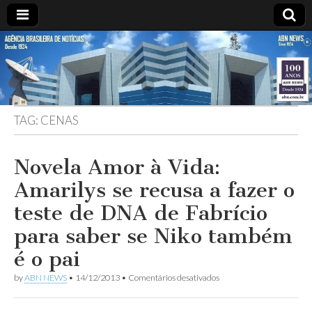
ABN
DESDE
1924
AGÊNCIA
TAG:
CENAS
BRASILEIRA
DE
Novela Amor à Vida:
Amarilys se recusa a fazer o
NOTÍCIAS
teste de DNA de Fabrício
para saber se Niko também
é o pai
em
by
ABN NEWS
•
14/12/2013
•
Comentários desativados
Novela
Amor
à