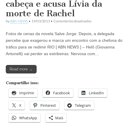
cabeça e acusa Lívia da
Michel
dão
morte de Rachel
de
cara
em
by
ABN NEWS
•
19/03/2013
•
Comentários desativados
com
Novela
Silvia
Salve
e
Fotos de cenas da novela Salve Jorge: Depois, a delegada
Jorge:
Guto
Delegada
percebe que exagerou e marca um encontro com a chefona do
no
Helô
motel
tráfico para se redimir RIO [ ABN NEWS ] – Helô (Giovanna
perde
a
Antonelli) vai perder as estribeiras. Nervosa com…
cabeça
e
acusa
Read more →
Lívia
da
morte
Compartilhe isso:
de
Rachel
Imprimir
Facebook
LinkedIn
X
Pinterest
Telegram
WhatsApp
Mais