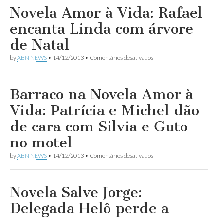
Vida:
Novela Amor à Vida: Rafael
Amarilys
se
encanta Linda com árvore
recusa
a
de Natal
fazer
o
em
by
ABN NEWS
•
14/12/2013
•
Comentários desativados
teste
Novela
de
Amor
DNA
à
de
Vida:
Barraco na Novela Amor à
Fabrício
Rafael
para
encanta
Vida: Patrícia e Michel dão
saber
Linda
se
com
de cara com Silvia e Guto
Niko
árvore
também
de
no motel
é
Natal
o
pai
em
by
ABN NEWS
•
14/12/2013
•
Comentários desativados
Barraco
na
Novela
Amor
Novela Salve Jorge:
à
Vida:
Delegada Helô perde a
Patrícia
e