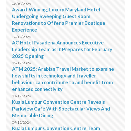
08/10/2025
Award-Winning, Luxury Maryland Hotel
Undergoing Sweeping Guest Room
Renovations to Offer a Premier Boutique
Experience
20/12/2024
AC Hotel Pasadena Announces Executive
Leadership Team as It Prepares for February
2025 Opening
12/12/2024
ATM 2025: Arabian Travel Market to examine
how shifts in technology and traveller
behaviour can contribute to and benefit from
enhanced connectivity
11/12/2024
Kuala Lumpur Convention Centre Reveals
Parkview Café With Spectacular Views And
Memorable Dining
09/12/2024
Kuala Lumpur Convention Centre Team