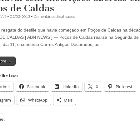
Orla
os de Caldas
Noroeste
de
em
EWS
•
02/02/2013
•
Comentários desativados
Vitória
Concurso
de
 resgate do desfile que havia começado em Poços de Caldas na déca
carros
antigos
E CALDAS [ ABN NEWS ] — Poços de Caldas realiza na Segunda de
do
, dia 11, o concurso Carros Antigos Decorados, às…
Carnaval
tem
inscrições
more →
abertas
em
Poços
lhe isso:
de
Caldas
rimir
Facebook
LinkedIn
X
Pinterest
legram
WhatsApp
Mais
so: