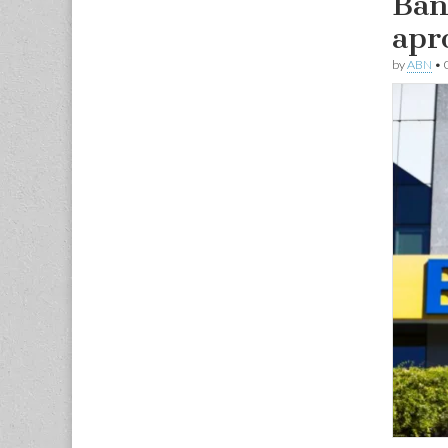
Ban
apr
by
ABN
•