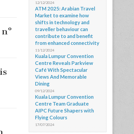
12/12/2024
ATM 2025: Arabian Travel
Market to examine how
shifts in technology and
 nº
traveller behaviour can
contribute to and benefit
from enhanced connectivity
11/12/2024
Kuala Lumpur Convention
Centre Reveals Parkview
is
Café With Spectacular
Views And Memorable
Dining
09/12/2024
Kuala Lumpur Convention
Centre Team Graduate
AIPC Future Shapers with
Flying Colours
17/07/2024
m