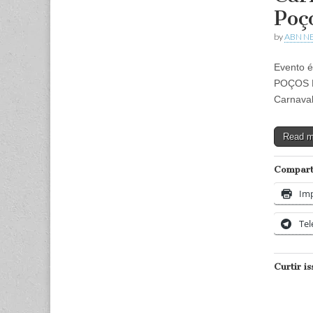
Poç
by
ABN N
Evento é
POÇOS D
Carnaval
Read 
Comparti
Imp
Te
Curtir is