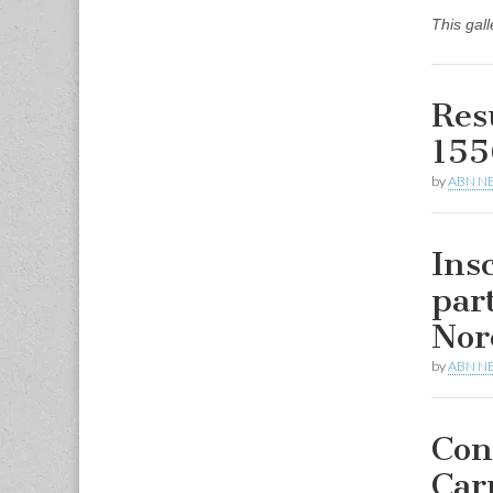
This gal
Res
155
by
ABN N
Ins
par
Nor
by
ABN N
Con
Car