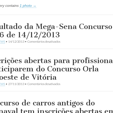
lery contains
1 photo →
ultado da Mega-Sena Concurso
6 de 14/12/2013
em
EWS
•
14/12/2013
•
Comentários desativados
Resultado
da
Mega-
Sena
crições abertas para profissiona
Concurso
nº
ticiparem do Concurso Orla
1556
de
oeste de Vitória
14/12/2013
em
EWS
•
27/11/2013
•
Comentários desativados
Inscrições
abertas
para
profissionais
curso de carros antigos do
participarem
do
naval tem inscrições abertas e
Concurso