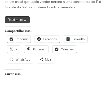
de um casal que, após vender terreno a uma construtora do Rio
responder
solidariamente
Grande do Sul, foi condenado solidariamente a…
por
quebra
de
Read more →
contrato
da
construtora
Compartilhe isso:
Imprimir
Facebook
LinkedIn
X
Pinterest
Telegram
WhatsApp
Mais
Curtir isso: