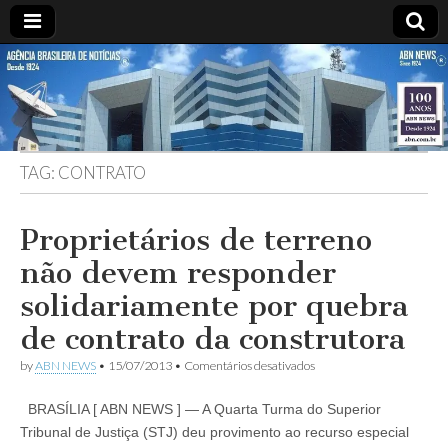
ABN
DESDE
1924
AGÊNCIA
TAG:
CONTRATO
BRASILEIRA
DE
Proprietários de terreno
não devem responder
NOTÍCIAS
solidariamente por quebra
de contrato da construtora
em
by
ABN NEWS
•
15/07/2013
•
Comentários desativados
Proprietários
de
BRASÍLIA [ ABN NEWS ] — A Quarta Turma do Superior
terreno
não
Tribunal de Justiça (STJ) deu provimento ao recurso especial
devem