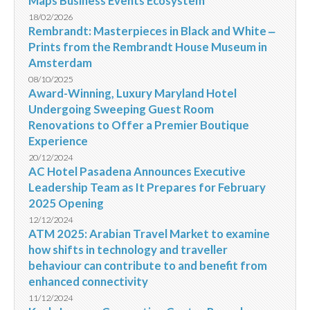
Maps Business Events Ecosystem
18/02/2026
Rembrandt: Masterpieces in Black and White ‒
Prints from the Rembrandt House Museum in
Amsterdam
08/10/2025
Award-Winning, Luxury Maryland Hotel
Undergoing Sweeping Guest Room
Renovations to Offer a Premier Boutique
Experience
20/12/2024
AC Hotel Pasadena Announces Executive
Leadership Team as It Prepares for February
2025 Opening
12/12/2024
ATM 2025: Arabian Travel Market to examine
how shifts in technology and traveller
behaviour can contribute to and benefit from
enhanced connectivity
11/12/2024