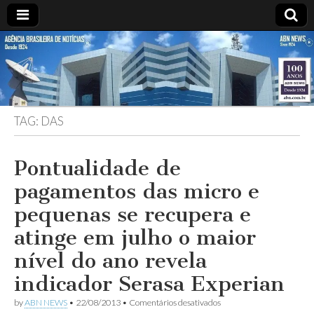
ABN
DESDE
1924
AGÊNCIA
TAG:
DAS
BRASILEIRA
DE
Pontualidade de
pagamentos das micro e
NOTÍCIAS
pequenas se recupera e
atinge em julho o maior
nível do ano revela
indicador Serasa Experian
em
by
ABN NEWS
•
22/08/2013
•
Comentários desativados
Pontualidade