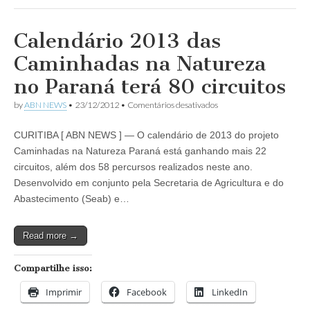
de
pagamentos
das
Calendário 2013 das
micro
e
Caminhadas na Natureza
pequenas
se
no Paraná terá 80 circuitos
recupera
e
em
by
ABN NEWS
•
23/12/2012
•
Comentários desativados
atinge
Calendário
em
2013
julho
CURITIBA [ ABN NEWS ] — O calendário de 2013 do projeto
das
o
Caminhadas
Caminhadas na Natureza Paraná está ganhando mais 22
maior
na
nível
circuitos, além dos 58 percursos realizados neste ano.
Natureza
do
no
Desenvolvido em conjunto pela Secretaria de Agricultura e do
ano
Paraná
Abastecimento (Seab) e…
revela
terá
indicador
80
Serasa
circuitos
Experian
Read more →
Compartilhe isso:
Imprimir
Facebook
LinkedIn