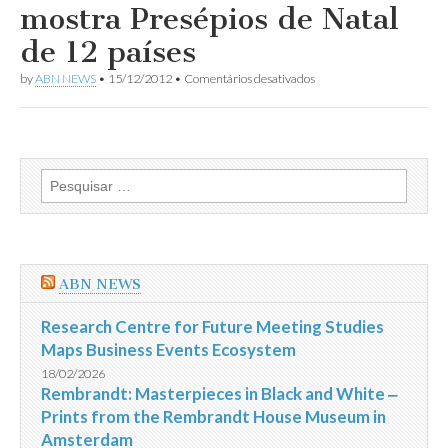
mostra Presépios de Natal
de 12 países
em
by
ABN NEWS
•
15/12/2012
•
Comentários desativados
Palácio
dos
Bandeirantes
mostra
Presépios
de
Pesquisar
Natal
por:
de
12
países
ABN NEWS
Research Centre for Future Meeting Studies
Maps Business Events Ecosystem
18/02/2026
Rembrandt: Masterpieces in Black and White ‒
Prints from the Rembrandt House Museum in
Amsterdam