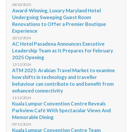
08/10/2025
Award-Winning, Luxury Maryland Hotel
Undergoing Sweeping Guest Room
Renovations to Offer a Premier Boutique
Experience
20/12/2024
AC Hotel Pasadena Announces Executive
Leadership Team as It Prepares for February
2025 Opening
12/12/2024
ATM 2025: Arabian Travel Market to examine
how shifts in technology and traveller
behaviour can contribute to and benefit from
enhanced connectivity
11/12/2024
Kuala Lumpur Convention Centre Reveals
Parkview Café With Spectacular Views And
Memorable Dining
09/12/2024
Kuala Lumpur Convention Centre Team