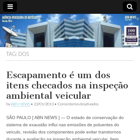
ABN
DESDE
1924
AGÊNCIA
TAG:
DOS
BRASILEIRA
DE
Escapamento é um dos
itens checados na inspeção
NOTÍCIAS
ambiental veicular
em
by
ABN NEWS
•
22/01/2013
•
Comentários desativados
Escapamento
é
SÃO PAULO [ ABN NEWS ] — O estado de conservação do
um
dos
sistema de exaustão influi nas emissões de poluentes do
itens
veículo, revisão dos componentes pode evitar transtornos
checados
na
durante a avaliação na inspeção ambiental veicular. Item