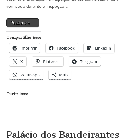
inspeção
verificado durante a inspeção…
ambiental
veicular
Read more →
Compartilhe isso:
Imprimir
Facebook
LinkedIn
X
Pinterest
Telegram
WhatsApp
Mais
Curtir isso:
Palácio dos Bandeirantes