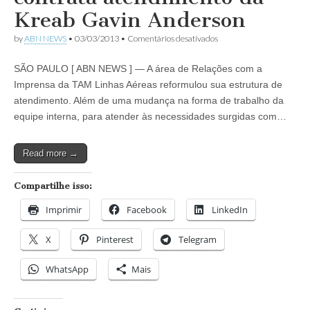
Kreab Gavin Anderson
em
by
ABN NEWS
•
03/03/2013
•
Comentários desativados
TAM
reformula
SÃO PAULO [ ABN NEWS ] — A área de Relações com a
estrutura
e
Imprensa da TAM Linhas Aéreas reformulou sua estrutura de
contrata
atendimento. Além de uma mudança na forma de trabalho da
atendimento
da
equipe interna, para atender às necessidades surgidas com…
Kreab
Gavin
Anderson
Read more →
Compartilhe isso:
Imprimir
Facebook
LinkedIn
X
Pinterest
Telegram
WhatsApp
Mais