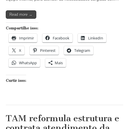
Kreab
Gavin
Anderson
Read more →
Compartilhe isso:
Imprimir
Facebook
LinkedIn
X
Pinterest
Telegram
WhatsApp
Mais
Curtir isso:
TAM reformula estrutura e
contrata atendimento da