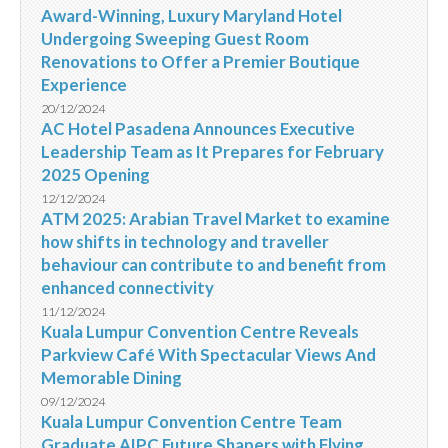
Award-Winning, Luxury Maryland Hotel
Undergoing Sweeping Guest Room
Renovations to Offer a Premier Boutique
Experience
20/12/2024
AC Hotel Pasadena Announces Executive
Leadership Team as It Prepares for February
2025 Opening
12/12/2024
ATM 2025: Arabian Travel Market to examine
how shifts in technology and traveller
behaviour can contribute to and benefit from
enhanced connectivity
11/12/2024
Kuala Lumpur Convention Centre Reveals
Parkview Café With Spectacular Views And
Memorable Dining
09/12/2024
Kuala Lumpur Convention Centre Team
Graduate AIPC Future Shapers with Flying