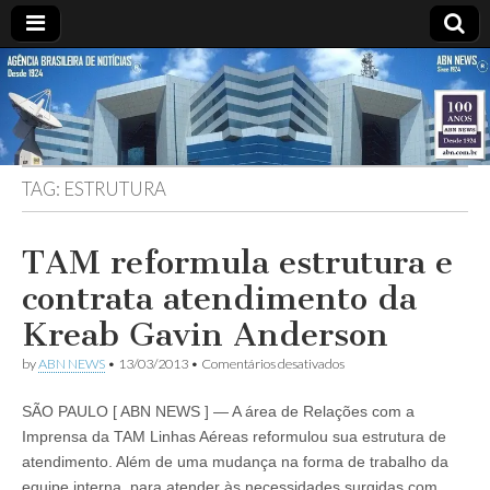
ABN
DESDE
1924
AGÊNCIA
TAG:
ESTRUTURA
BRASILEIRA
DE
TAM reformula estrutura e
contrata atendimento da
NOTÍCIAS
Kreab Gavin Anderson
em
by
ABN NEWS
•
13/03/2013
•
Comentários desativados
TAM
reformula
SÃO PAULO [ ABN NEWS ] — A área de Relações com a
estrutura
e
Imprensa da TAM Linhas Aéreas reformulou sua estrutura de
contrata
atendimento. Além de uma mudança na forma de trabalho da
atendimento
da
equipe interna, para atender às necessidades surgidas com…