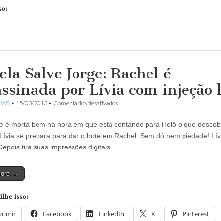
so:
ela Salve Jorge: Rachel é
assinada por Lívia com injeção l
em
EWS
•
15/03/2013
•
Comentários desativados
Novela
Salve
ite é morta bem na hora em que está contando para Helô o que descob
Jorge:
Rachel
 Lívia se prepara para dar o bote em Rachel. Sem dó nem piedade! Lív
é
Depois tira suas impressões digitais…
assassinada
por
Lívia
more →
com
injeção
letal
lhe isso:
rimir
Facebook
LinkedIn
X
Pinterest