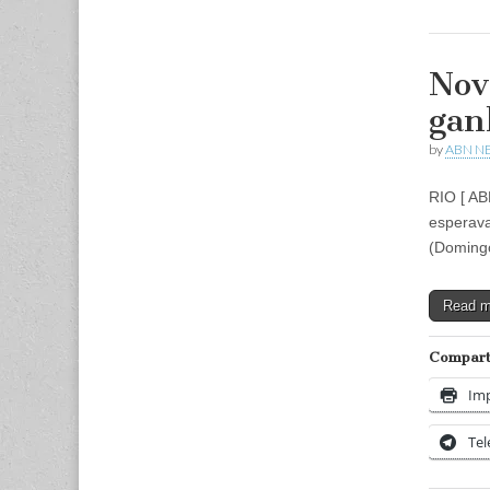
Nov
gan
by
ABN N
RIO [ AB
esperava
(Doming
Read 
Comparti
Imp
Te