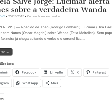
ela Salve Jorge: Lucimar alerta
es sobre a verdadeira Wanda
em
EWS
•
25/03/2013
•
Comentários desativados
Novela
Salve
N NEWS ] — A pedido de Théo (Rodrigo Lombardi), Lucimar (Dira Paes
Jorge:
Lucimar
r com Nunes (Oscar Magrini) sobre Wanda (Totia Meirelles). Sem pap
alerta
a faxineira já chega soltando o verbo e o coronel fica…
Nunes
sobre
a
more →
verdadeira
Wanda
lhe isso:
rimir
Facebook
LinkedIn
X
Pinterest
legram
WhatsApp
Mais
so: