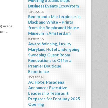
Meeting Studies Maps
Business Events Ecosystem
18/02/2026
Rembrandt: Masterpieces in
Black and White ‒ Prints
) aceita
from the Rembrandt House
as na
Museum in Amsterdam
08/10/2025
Award-Winning, Luxury
Maryland Hotel Undergoing
Sweeping Guest Room
Renovations to Offer a
Premier Boutique
Experience
20/12/2024
AC Hotel Pasadena
Announces Executive
Leadership Team as It
Prepares for February 2025
Opening