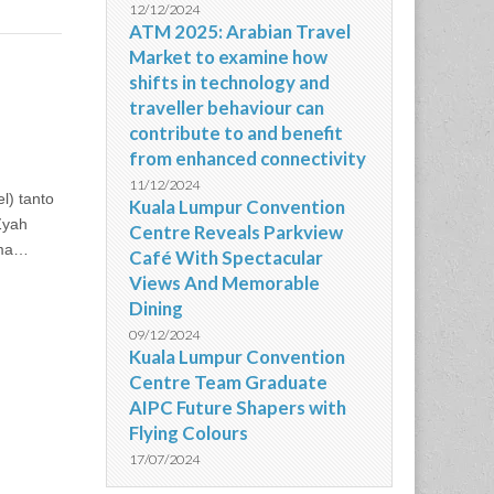
12/12/2024
ATM 2025: Arabian Travel
Market to examine how
shifts in technology and
traveller behaviour can
contribute to and benefit
from enhanced connectivity
11/12/2024
l) tanto
Kuala Lumpur Convention
Zyah
Centre Reveals Parkview
sma…
Café With Spectacular
Views And Memorable
Dining
09/12/2024
Kuala Lumpur Convention
Centre Team Graduate
AIPC Future Shapers with
Flying Colours
17/07/2024