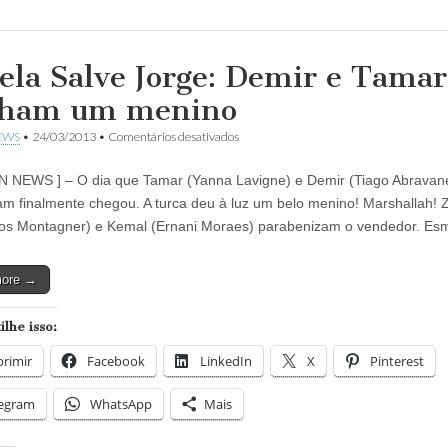
ela Salve Jorge: Demir e Tamar
ham um menino
em
EWS
•
24/03/2013
•
Comentários desativados
Novela
Salve
N NEWS ] – O dia que Tamar (Yanna Lavigne) e Demir (Tiago Abravane
Jorge:
Demir
m finalmente chegou. A turca deu à luz um belo menino! Marshallah! 
e
os Montagner) e Kemal (Ernani Moraes) parabenizam o vendedor. E
Tamar
ganham
um
more →
menino
lhe isso:
rimir
Facebook
LinkedIn
X
Pinterest
legram
WhatsApp
Mais