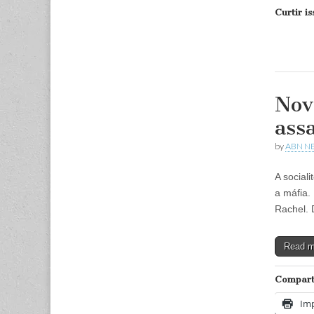
Curtir is
Nov
ass
by
ABN N
A social
a máfia.
Rachel. 
Read 
Comparti
Imp