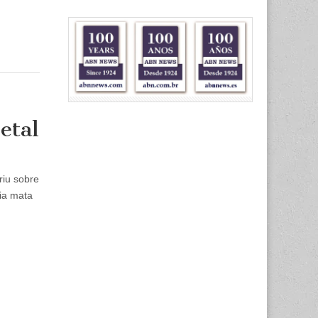
etal
riu sobre
ia mata