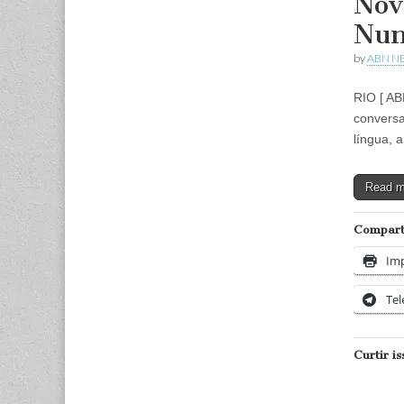
Nov
Nun
by
ABN N
RIO [ AB
conversa
língua, 
Read 
Comparti
Imp
Te
Curtir is