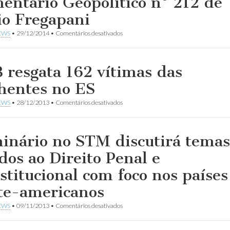
entário Geopolítico nº 212 de
io Fregapani
em
EWS
•
29/12/2014
•
Comentários desativados
Comentário
Geopolítico
nº
212
 resgata 162 vítimas das
de
Gelio
hentes no ES
Fregapani
em
EWS
•
28/12/2013
•
Comentários desativados
FAB
resgata
162
vítimas
inário no STM discutirá temas
das
enchentes
ados ao Direito Penal e
no
ES
stitucional com foco nos países
te-americanos
em
EWS
•
09/11/2013
•
Comentários desativados
Seminário
no
STM