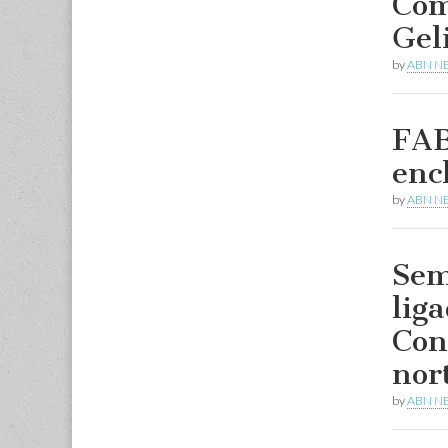
Com
Gel
by
ABN N
FAB
enc
by
ABN N
Sem
lig
Con
nor
by
ABN N