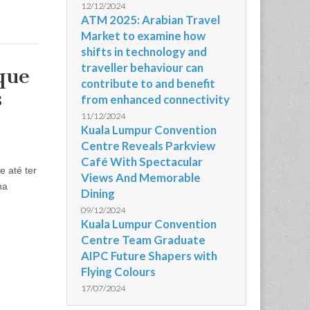
12/12/2024
ATM 2025: Arabian Travel
Market to examine how
shifts in technology and
traveller behaviour can
que
contribute to and benefit
s
from enhanced connectivity
!
11/12/2024
Kuala Lumpur Convention
Centre Reveals Parkview
Café With Spectacular
 até ter
Views And Memorable
na
Dining
09/12/2024
Kuala Lumpur Convention
Centre Team Graduate
AIPC Future Shapers with
Flying Colours
17/07/2024