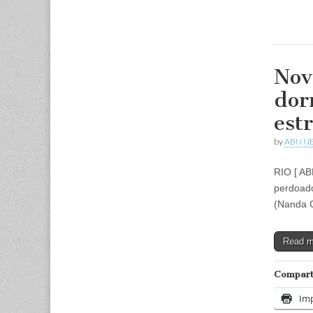
Nov
dor
est
by
ABN N
RIO [ AB
perdoado
(Nanda C
Read 
Comparti
Imp