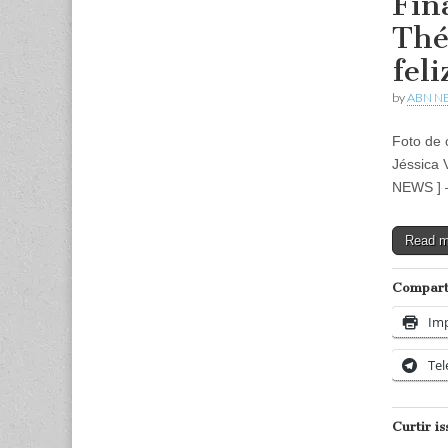
Fin
Thé
feli
by
ABN N
Foto de 
Jéssica 
NEWS ] 
Read 
Comparti
Imp
Te
Curtir is