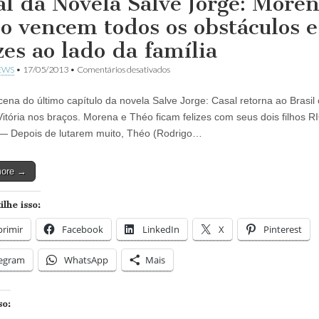
al da Novela Salve Jorge: Moren
o vencem todos os obstáculos e
zes ao lado da família
em
EWS
•
17/05/2013
•
Comentários desativados
Final
da
cena do último capítulo da novela Salve Jorge: Casal retorna ao Brasil
Novela
Salve
Vitória nos braços. Morena e Théo ficam felizes com seus dois filhos R
Jorge:
— Depois de lutarem muito, Théo (Rodrigo…
Morena
e
Théo
more →
vencem
todos
os
lhe isso:
obstáculos
e
rimir
Facebook
LinkedIn
são
X
Pinterest
felizes
ao
legram
WhatsApp
Mais
lado
da
família
so: