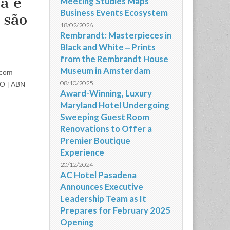
a e
Meeting Studies Maps
Business Events Ecosystem
 são
18/02/2026
Rembrandt: Masterpieces in
Black and White ‒ Prints
from the Rembrandt House
Museum in Amsterdam
 com
08/10/2025
IO [ ABN
Award-Winning, Luxury
Maryland Hotel Undergoing
Sweeping Guest Room
Renovations to Offer a
Premier Boutique
Experience
20/12/2024
AC Hotel Pasadena
Announces Executive
Leadership Team as It
Prepares for February 2025
Opening