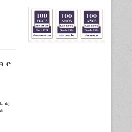
a e
arib)
ah