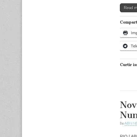
Read 
Comparti
Imp
Te
Curtir is
Nov
Nun
by
ABN N
RIO [ AB