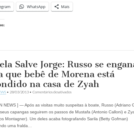
o
legram
WhatsApp
Mais
chama
de
Cafajeste!
so:
ela Salve Jorge: Russo se engan
a que bebê de Morena está
ondido na casa de Zyah
em
EWS
•
28/03/2013
•
Comentários desativados
Novela
Salve
N NEWS ] — Após as visitas muito suspeitas à boate, Russo (Adriano G
Jorge:
Russo
eus capangas seguirem os passos de Mustafa (Antonio Calloni) e Zy
se
s Montagner). Um deles acaba fotografando Sarila (Betty Gofman)
engana
e
ndo uma fralda…
acha