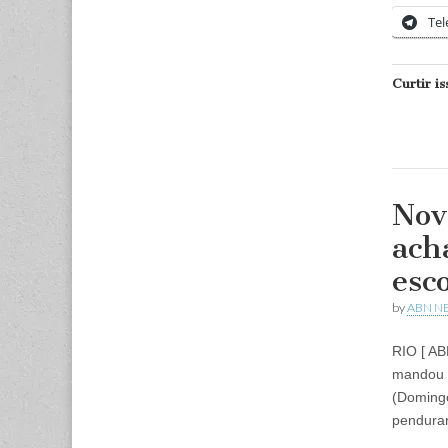
Te
Curtir is
Nov
ach
esc
by
ABN N
RIO [ AB
mandou s
(Domingo
pendura