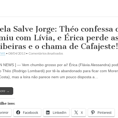
ela Salve Jorge: Théo confessa 
miu com Lívia, e Érica perde a
ribeiras e o chama de Cafajeste
em
EWS
•
08/04/2013
•
Comentários desativados
Novela
Salve
N NEWS ] — Vem chumbo grosso por aí! Érica (Flávia Alessandra) pode
Jorge:
Théo
 Théo (Rodrigo Lombardi) por tê-la abandonado para ficar com More
confessa
osta), mas a loira não parece nem um pouco disposta a…
que
dormiu
com
more →
Lívia,
e
Érica
lhe isso:
perde
as
rimir
Facebook
LinkedIn
estribeiras
X
Pinterest
e