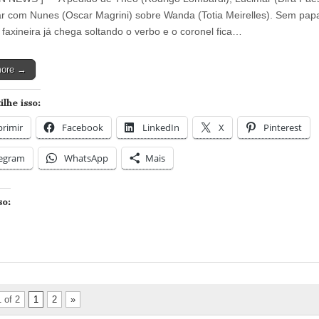
Jorge:
Lucimar
r com Nunes (Oscar Magrini) sobre Wanda (Totia Meirelles). Sem pap
alerta
a faxineira já chega soltando o verbo e o coronel fica…
Nunes
sobre
a
more →
verdadeira
Wanda
lhe isso:
rimir
Facebook
LinkedIn
X
Pinterest
legram
WhatsApp
Mais
so:
 of 2
1
2
»