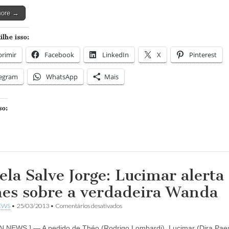
que
bebê
more →
de
Morena
está
lhe isso:
escondido
na
rimir
Facebook
LinkedIn
X
Pinterest
casa
de
Zyah
legram
WhatsApp
Mais
so:
ela Salve Jorge: Lucimar alerta
es sobre a verdadeira Wanda
em
EWS
•
25/03/2013
•
Comentários desativados
Novela
Salve
N NEWS ] — A pedido de Théo (Rodrigo Lombardi), Lucimar (Dira Paes