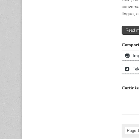
conversa
língua, 
Read 
Comparti
Imp
Te
Curtir is
Page 1