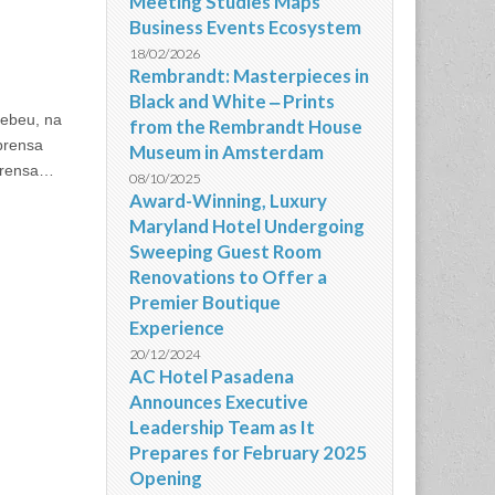
Meeting Studies Maps
Business Events Ecosystem
18/02/2026
Rembrandt: Masterpieces in
Black and White ‒ Prints
ebeu, na
from the Rembrandt House
mprensa
Museum in Amsterdam
mprensa…
08/10/2025
Award-Winning, Luxury
Maryland Hotel Undergoing
Sweeping Guest Room
Renovations to Offer a
Premier Boutique
Experience
20/12/2024
AC Hotel Pasadena
Announces Executive
Leadership Team as It
Prepares for February 2025
Opening