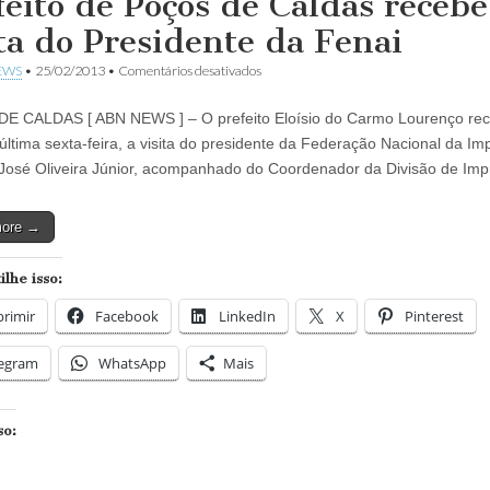
feito de Poços de Caldas recebe
ita do Presidente da Fenai
em
EWS
•
25/02/2013
•
Comentários desativados
Prefeito
de
E CALDAS [ ABN NEWS ] – O prefeito Eloísio do Carmo Lourenço rec
Poços
de
 última sexta-feira, a visita do presidente da Federação Nacional da I
Caldas
 José Oliveira Júnior, acompanhado do Coordenador da Divisão de I
recebe
visita
do
more →
Presidente
da
Fenai
lhe isso:
rimir
Facebook
LinkedIn
X
Pinterest
legram
WhatsApp
Mais
so: