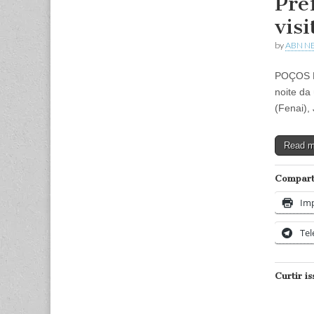
Pre
vis
by
ABN N
POÇOS D
noite da
(Fenai),
Read 
Comparti
Imp
Te
Curtir is