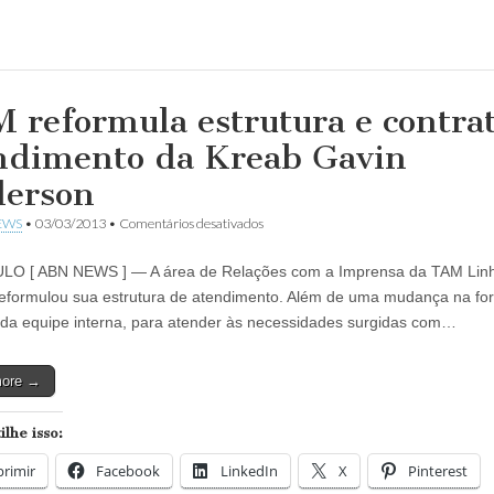
 reformula estrutura e contra
ndimento da Kreab Gavin
erson
em
EWS
•
03/03/2013
•
Comentários desativados
TAM
reformula
LO [ ABN NEWS ] — A área de Relações com a Imprensa da TAM Lin
estrutura
e
eformulou sua estrutura de atendimento. Além de uma mudança na fo
contrata
 da equipe interna, para atender às necessidades surgidas com…
atendimento
da
Kreab
more →
Gavin
Anderson
lhe isso:
rimir
Facebook
LinkedIn
X
Pinterest