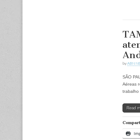
TAM
ate
And
by
ABN N
SÃO PAU
Aéreas r
trabalho
Read 
Comparti
Imp