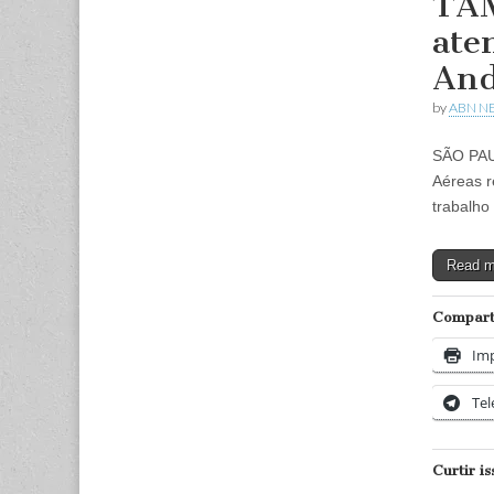
TAM
ate
And
by
ABN N
SÃO PAU
Aéreas r
trabalho
Read 
Comparti
Imp
Te
Curtir is