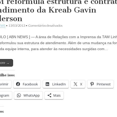
 reformula estrutura e contra
ndimento da Kreab Gavin
erson
em
EWS
•
13/03/2013
•
Comentários desativados
TAM
reformula
LO [ ABN NEWS ] — A área de Relações com a Imprensa da TAM Lin
estrutura
e
eformulou sua estrutura de atendimento. Além de uma mudança na fo
contrata
 da equipe interna, para atender às necessidades surgidas com…
atendimento
da
Kreab
more →
Gavin
Anderson
lhe isso:
rimir
Facebook
LinkedIn
X
Pinterest
legram
WhatsApp
Mais
so: