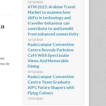
12/12/2024
ATM 2025: Arabian Travel
Market to examine how
shifts in technology and
traveller behaviour can
ta
contribute to and benefit
from enhanced connectivity
11/12/2024
Kuala Lumpur Convention
Centre Reveals Parkview
Café With Spectacular
has
Views And Memorable
rma de
Dining
09/12/2024
Kuala Lumpur Convention
Centre Team Graduate
AIPC Future Shapers with
Flying Colours
17/07/2024