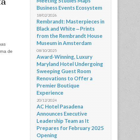
ta
Meeting Studies Maps
Business Events Ecosystem
18/02/2026
Rembrandt: Masterpieces in
Black and White ‒ Prints
from the Rembrandt House
Museum in Amsterdam
has
08/10/2025
rma de
Award-Winning, Luxury
Maryland Hotel Undergoing
Sweeping Guest Room
Renovations to Offer a
Premier Boutique
Experience
20/12/2024
AC Hotel Pasadena
Announces Executive
Leadership Team as It
Prepares for February 2025
Opening