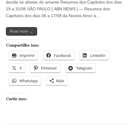
Amor
decide se afastar do amante Resumos dos Capítulos dos dias
à
19 a 31/08 SÃO PAULO [ ABN NEWS ] — Resumos dos
Vida
–
Capítulos dos dias 06 a 17/08 da Novela Amor à…
Capítulos
dos
dias
Read more →
06
a
17/08
Compartilhe isso:
Imprimir
Facebook
LinkedIn
X
Pinterest
Telegram
WhatsApp
Mais
Curtir isso: