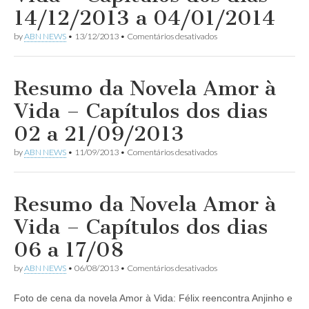
Vida
14/12/2013 a 04/01/2014
–
dias
em
by
ABN NEWS
•
13/12/2013
•
Comentários desativados
25/12/2013
Resumo
a
da
04/01/2014
Novela
Amor
Resumo da Novela Amor à
à
Vida
Vida – Capítulos dos dias
–
Capítulos
02 a 21/09/2013
dos
dias
em
by
ABN NEWS
•
11/09/2013
•
Comentários desativados
14/12/2013
Resumo
a
da
04/01/2014
Novela
Amor
Resumo da Novela Amor à
à
Vida
Vida – Capítulos dos dias
–
Capítulos
06 a 17/08
dos
dias
em
by
ABN NEWS
•
06/08/2013
•
Comentários desativados
02
Resumo
a
da
21/09/2013
Foto de cena da novela Amor à Vida: Félix reencontra Anjinho e
Novela