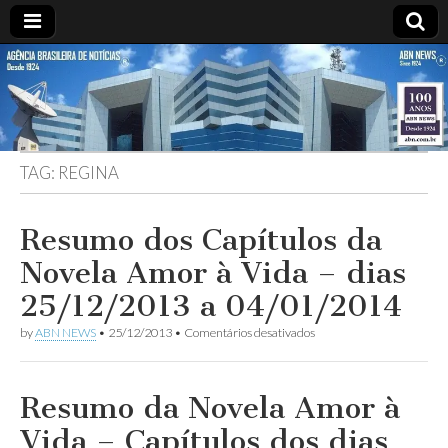
ABN
DESDE
1924
AGÊNCIA
TAG:
REGINA
BRASILEIRA
DE
Resumo dos Capítulos da
Novela Amor à Vida – dias
NOTÍCIAS
25/12/2013 a 04/01/2014
em
by
ABN NEWS
•
25/12/2013
•
Comentários desativados
Resumo
dos
Capítulos
da
Resumo da Novela Amor à
Novela
Amor
Vida – Capítulos dos dias
à