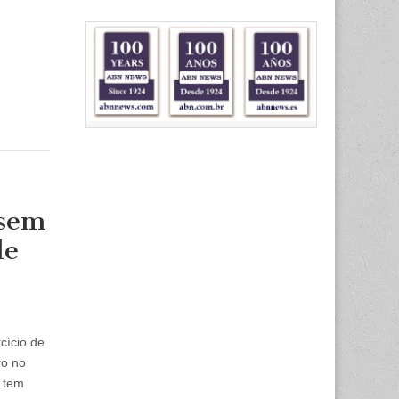
 sem
de
cício de
ro no
e tem