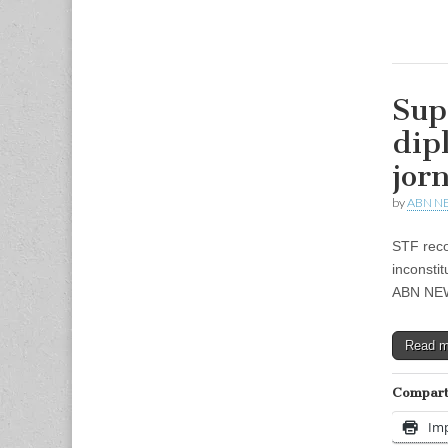
Sup
dip
jorn
by
ABN N
STF reco
inconsti
ABN NEWS
Read 
Comparti
Imp