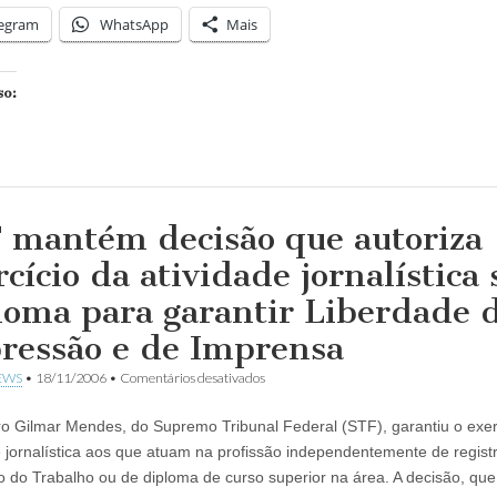
legram
WhatsApp
Mais
so:
 mantém decisão que autoriza
rcício da atividade jornalística
loma para garantir Liberdade 
ressão e de Imprensa
em
EWS
•
18/11/2006
•
Comentários desativados
STF
mantém
ro Gilmar Mendes, do Supremo Tribunal Federal (STF), garantiu o exer
decisão
que
e jornalística aos que atuam na profissão independentemente de regist
autoriza
io do Trabalho ou de diploma de curso superior na área. A decisão, qu
exercício