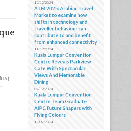
12/12/2024
ATM 2025: Arabian Travel
Market to examine how
shifts in technology and
traveller behaviour can
 que
contribute to and benefit
from enhanced connectivity
11/12/2024
Kuala Lumpur Convention
Centre Reveals Parkview
Café With Spectacular
Views And Memorable
LIA [
Dining
)…
09/12/2024
Kuala Lumpur Convention
Centre Team Graduate
AIPC Future Shapers with
Flying Colours
17/07/2024