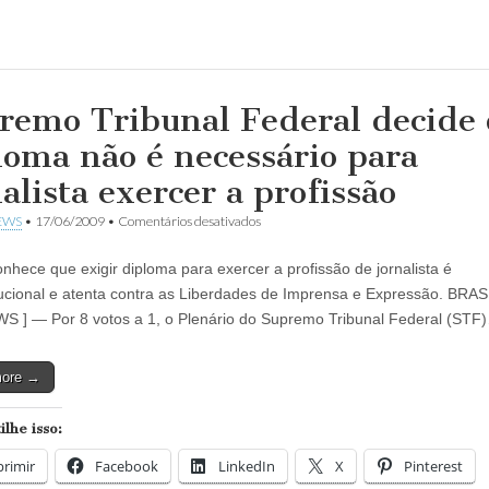
remo Tribunal Federal decide
loma não é necessário para
alista exercer a profissão
em
EWS
•
17/06/2009
•
Comentários desativados
Supremo
Tribunal
nhece que exigir diploma para exercer a profissão de jornalista é
Federal
decide
tucional e atenta contra as Liberdades de Imprensa e Expressão. BRASÍ
que
 ] — Por 8 votos a 1, o Plenário do Supremo Tribunal Federal (STF
diploma
não
é
more →
necessário
para
jornalista
lhe isso:
exercer
a
rimir
Facebook
LinkedIn
profissão
X
Pinterest