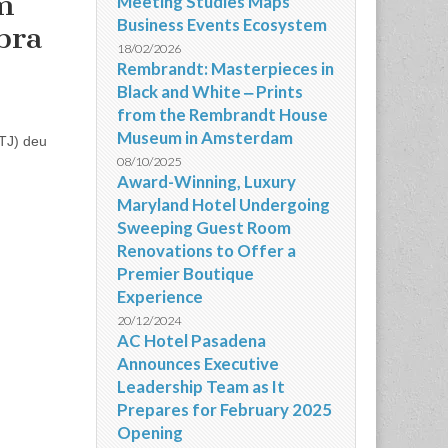
m
Meeting Studies Maps
Business Events Ecosystem
bra
18/02/2026
Rembrandt: Masterpieces in
Black and White ‒ Prints
from the Rembrandt House
Museum in Amsterdam
TJ) deu
08/10/2025
Award-Winning, Luxury
Maryland Hotel Undergoing
Sweeping Guest Room
Renovations to Offer a
Premier Boutique
Experience
20/12/2024
AC Hotel Pasadena
Announces Executive
Leadership Team as It
Prepares for February 2025
Opening