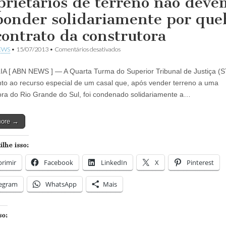
prietários de terreno não deve
ponder solidariamente por que
contrato da construtora
em
EWS
•
15/07/2013
•
Comentários desativados
Proprietários
de
 [ ABN NEWS ] — A Quarta Turma do Superior Tribunal de Justiça (S
terreno
não
to ao recurso especial de um casal que, após vender terreno a uma
devem
ora do Rio Grande do Sul, foi condenado solidariamente a…
responder
solidariamente
por
more →
quebra
de
contrato
lhe isso:
da
construtora
rimir
Facebook
LinkedIn
X
Pinterest
legram
WhatsApp
Mais
so: