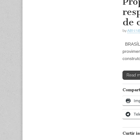
Pro
res
de 
by
ABN N
BRASÍLIA
provimen
construt
Read 
Comparti
Imp
Te
Curtir is