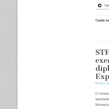
Te
Curtir is
STF
exe
dip
Exp
by
ABN N
O minist
atividad
Ministér