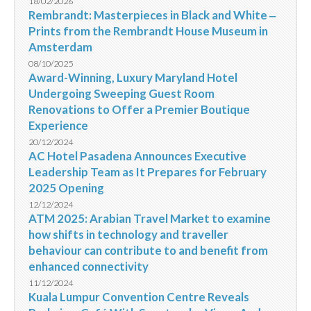
18/02/2026
Rembrandt: Masterpieces in Black and White ‒
Prints from the Rembrandt House Museum in
Amsterdam
08/10/2025
Award-Winning, Luxury Maryland Hotel
Undergoing Sweeping Guest Room
Renovations to Offer a Premier Boutique
Experience
20/12/2024
AC Hotel Pasadena Announces Executive
Leadership Team as It Prepares for February
2025 Opening
12/12/2024
ATM 2025: Arabian Travel Market to examine
how shifts in technology and traveller
behaviour can contribute to and benefit from
enhanced connectivity
11/12/2024
Kuala Lumpur Convention Centre Reveals