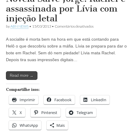
assassinada por Lívia com
injeção letal
em
by
ABN NEWS
•
15/03/2013
•
Comentários desativados
Novela
Salve
A socialite é morta bem na hora em que está contando para
Jorge:
Rachel
Helô o que descobriu sobre a máfia. Lívia se prepara para dar o
é
bote em Rachel. Sem dó nem piedade! Lívia mata Rachel.
assassinada
por
Depois tira suas impressões digitais…
Lívia
com
injeção
Read more →
letal
Compartilhe isso:
Imprimir
Facebook
LinkedIn
X
Pinterest
Telegram
WhatsApp
Mais