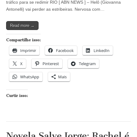
tráfico para se redimir RIO [ ABN NEWS ] – Helô (Giovanna
perde
a
Antonelli) vai perder as estribeiras. Nervosa com…
cabeça
e
acusa
Read more →
Lívia
da
morte
Compartilhe isso:
de
Rachel
Imprimir
Facebook
LinkedIn
X
Pinterest
Telegram
WhatsApp
Mais
Curtir isso:
Novela Salve Jorge: Rachel é