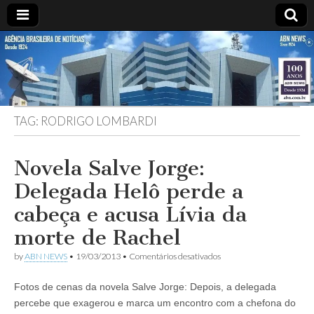
ABN
DESDE
1924
AGÊNCIA
TAG:
RODRIGO LOMBARDI
BRASILEIRA
DE
Novela Salve Jorge:
Delegada Helô perde a
NOTÍCIAS
cabeça e acusa Lívia da
morte de Rachel
em
by
ABN NEWS
•
19/03/2013
•
Comentários desativados
Novela
Salve
Fotos de cenas da novela Salve Jorge: Depois, a delegada
Jorge:
Delegada
percebe que exagerou e marca um encontro com a chefona do
Helô