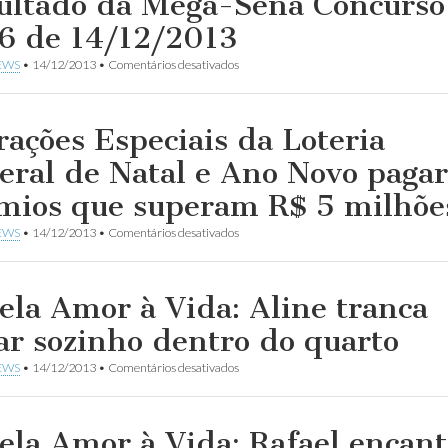
ultado da Mega-Sena Concurso
6 de 14/12/2013
em
EWS
•
14/12/2013
•
Comentários desativados
Resultado
da
Mega-
Sena
rações Especiais da Loteria
Concurso
nº
eral de Natal e Ano Novo paga
1556
de
mios que superam R$ 5 milhõe
14/12/2013
em
EWS
•
14/12/2013
•
Comentários desativados
Extrações
Especiais
da
Loteria
ela Amor à Vida: Aline tranca
Federal
de
ar sozinho dentro do quarto
Natal
e
em
EWS
•
14/12/2013
•
Comentários desativados
Ano
Novela
Novo
Amor
pagarão
à
prêmios
Vida:
ela Amor à Vida: Rafael encant
que
Aline