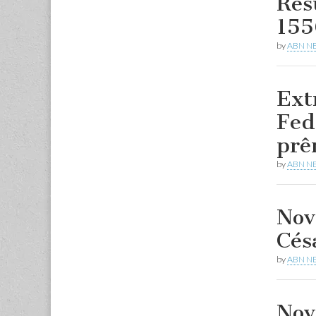
Res
155
by
ABN N
Ext
Fed
prê
by
ABN N
Nov
Cés
by
ABN N
Nov