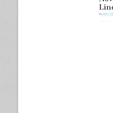
Lin
by
ABN N