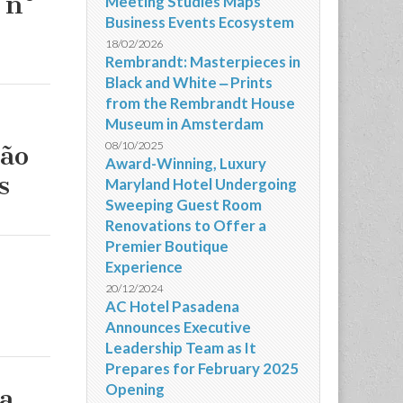
 nº
Meeting Studies Maps
Business Events Ecosystem
18/02/2026
Rembrandt: Masterpieces in
Black and White ‒ Prints
from the Rembrandt House
Museum in Amsterdam
08/10/2025
rão
Award-Winning, Luxury
s
Maryland Hotel Undergoing
Sweeping Guest Room
Renovations to Offer a
Premier Boutique
Experience
20/12/2024
AC Hotel Pasadena
Announces Executive
Leadership Team as It
Prepares for February 2025
Opening
a