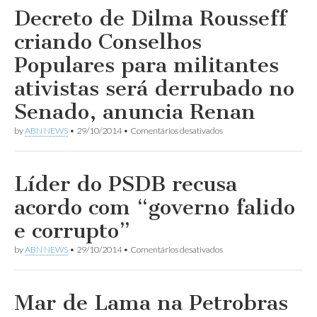
que
Decreto de Dilma Rousseff
PT
age
criando Conselhos
com
autoritarismo
Populares para militantes
ditatorial
ao
ativistas será derrubado no
querer
cortar
Senado, anuncia Renan
publicidade
de
em
by
ABN NEWS
•
29/10/2014
•
Comentários desativados
TVs
Decreto
que
de
divulgaram
Dilma
protestos
Rousseff
Líder do PSDB recusa
criando
Conselhos
acordo com “governo falido
Populares
para
e corrupto”
militantes
ativistas
em
by
ABN NEWS
•
29/10/2014
•
Comentários desativados
será
Líder
derrubado
do
no
PSDB
Senado,
recusa
Mar de Lama na Petrobras
anuncia
acordo
Renan
com