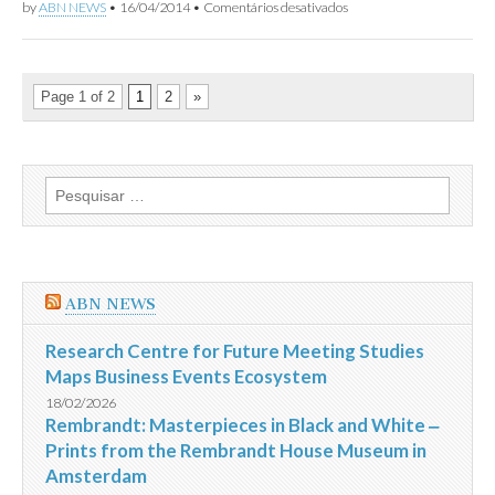
em
by
ABN NEWS
•
16/04/2014
•
Comentários desativados
“governo
Mar
falido
de
e
Lama
corrupto”
na
Petrobras
Page 1 of 2
1
2
»
Pesquisar
por:
ABN NEWS
Research Centre for Future Meeting Studies
Maps Business Events Ecosystem
18/02/2026
Rembrandt: Masterpieces in Black and White ‒
Prints from the Rembrandt House Museum in
Amsterdam