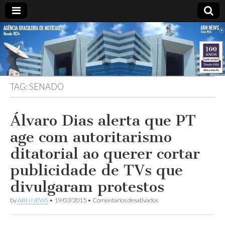
ABN
DESDE
1924
AGÊNCIA
TAG:
SENADO
BRASILEIRA
DE
Álvaro Dias alerta que PT
age com autoritarismo
NOTÍCIAS
ditatorial ao querer cortar
publicidade de TVs que
divulgaram protestos
em
by
ABN NEWS
•
19/03/2015
•
Comentários desativados
Álvaro
Dias
alerta