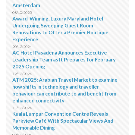
Amsterdam
08/10/2025
Award-Winning, Luxury Maryland Hotel
Undergoing Sweeping Guest Room
Renovations to Offer a Premier Boutique
Experience
20/12/2024
AC Hotel Pasadena Announces Executive
Leadership Team as It Prepares for February
2025 Opening
12/12/2024
ATM 2025: Arabian Travel Market to examine
how shifts in technology and traveller
behaviour can contribute to and benefit from
enhanced connectivity
11/12/2024
Kuala Lumpur Convention Centre Reveals
Parkview Café With Spectacular Views And
Memorable Dining
09/12/2024