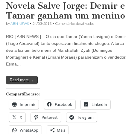
Novela Salve Jorge: Demir e
Tamar ganham um menino
em
by
ABN NEWS
•
24/03/2013
•
Comentários desativados
Novela
Salve
RIO [ ABN NEWS ] – O dia que Tamar (Yanna Lavigne) e Demir
Jorge:
Demir
(Tiago Abravanel) tanto esperavam finalmente chegou. A turca
e
deu à luz um belo menino! Marshallah! Zyah (Domingos
Tamar
ganham
Montagner) e Kemal (Ernani Moraes) parabenizam o vendedor.
um
Esma…
menino
Read more →
Compartilhe isso:
Imprimir
Facebook
LinkedIn
X
Pinterest
Telegram
WhatsApp
Mais