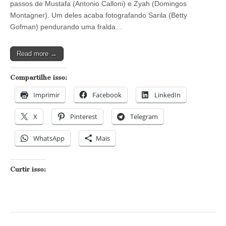
passos de Mustafa (Antonio Calloni) e Zyah (Domingos
engana
e
Montagner). Um deles acaba fotografando Sarila (Betty
acha
Gofman) pendurando uma fralda…
que
bebê
de
Read more →
Morena
está
escondido
Compartilhe isso:
na
casa
Imprimir
Facebook
LinkedIn
de
Zyah
X
Pinterest
Telegram
WhatsApp
Mais
Curtir isso: