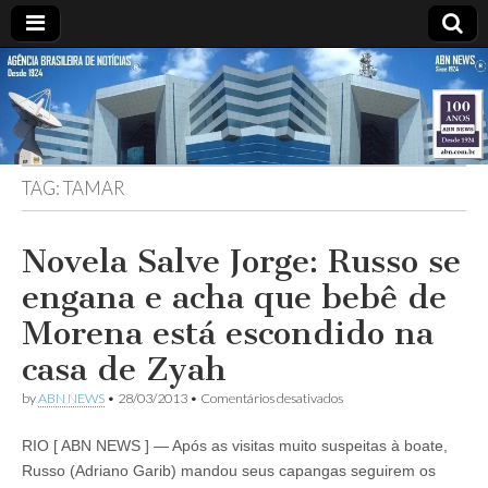
ABN
DESDE
1924
AGÊNCIA
TAG:
TAMAR
BRASILEIRA
DE
Novela Salve Jorge: Russo se
engana e acha que bebê de
NOTÍCIAS
Morena está escondido na
casa de Zyah
em
by
ABN NEWS
•
28/03/2013
•
Comentários desativados
Novela
Salve
RIO [ ABN NEWS ] — Após as visitas muito suspeitas à boate,
Jorge:
Russo
Russo (Adriano Garib) mandou seus capangas seguirem os
se