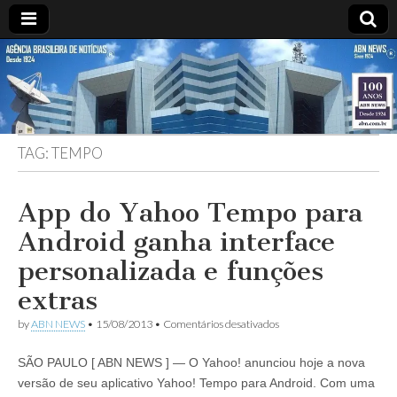
ABN
DESDE
1924
AGÊNCIA
TAG:
TEMPO
BRASILEIRA
DE
App do Yahoo Tempo para
Android ganha interface
NOTÍCIAS
personalizada e funções
extras
em
by
ABN NEWS
•
15/08/2013
•
Comentários desativados
App
do
SÃO PAULO [ ABN NEWS ] — O Yahoo! anunciou hoje a nova
Yahoo
Tempo
versão de seu aplicativo Yahoo! Tempo para Android. Com uma
para