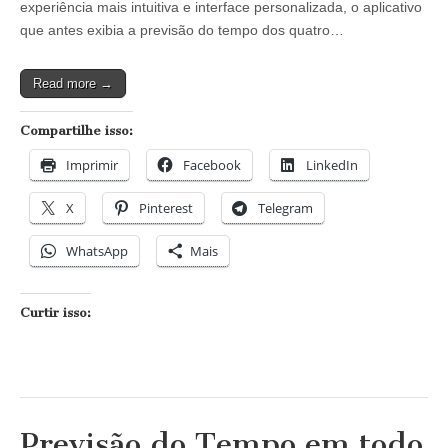
experiência mais intuitiva e interface personalizada, o aplicativo
Android
ganha
que antes exibia a previsão do tempo dos quatro…
interface
personalizada
e
Read more →
funções
extras
Compartilhe isso:
Imprimir
Facebook
LinkedIn
X
Pinterest
Telegram
WhatsApp
Mais
Curtir isso:
Previsão do Tempo em todo