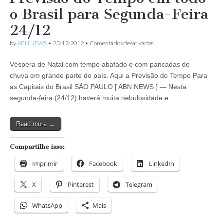
o Brasil para Segunda-Feira
24/12
em
by
ABN NEWS
•
23/12/2012
•
Comentários desativados
Previsão
do
Véspera de Natal com tempo abafado e com pancadas de
Tempo
em
chuva em grande parte do país. Aqui a Previsão do Tempo Para
todo
as Capitais do Brasil SÃO PAULO [ ABN NEWS ] — Nesta
o
Brasil
segunda-feira (24/12) haverá muita nebulosidade e…
para
Segunda-
Feira
Read more →
24/12
Compartilhe isso:
Imprimir
Facebook
LinkedIn
X
Pinterest
Telegram
WhatsApp
Mais