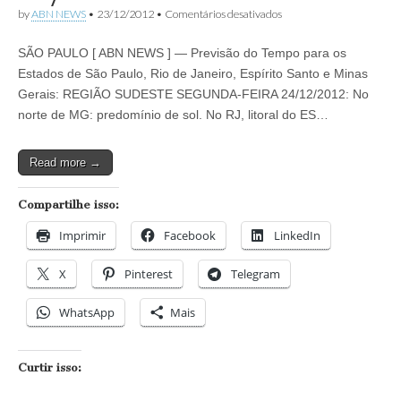
em
by
ABN NEWS
•
23/12/2012
•
Comentários desativados
Previsão
do
SÃO PAULO [ ABN NEWS ] — Previsão do Tempo para os
Tempo
para
Estados de São Paulo, Rio de Janeiro, Espírito Santo e Minas
a
Gerais: REGIÃO SUDESTE SEGUNDA-FEIRA 24/12/2012: No
Região
Sudeste
norte de MG: predomínio de sol. No RJ, litoral do ES…
Segunda-
feira
24/12
Read more →
e
Terça-
feira
Compartilhe isso:
25/12
Imprimir
Facebook
LinkedIn
X
Pinterest
Telegram
WhatsApp
Mais
Curtir isso: