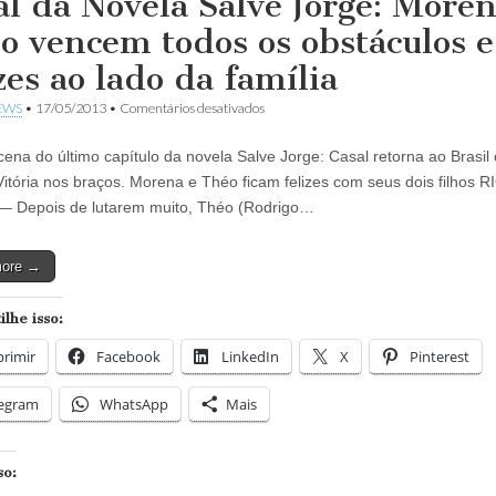
al da Novela Salve Jorge: Moren
o vencem todos os obstáculos e
zes ao lado da família
em
EWS
•
17/05/2013
•
Comentários desativados
Final
da
cena do último capítulo da novela Salve Jorge: Casal retorna ao Brasil
Novela
Salve
Vitória nos braços. Morena e Théo ficam felizes com seus dois filhos R
Jorge:
— Depois de lutarem muito, Théo (Rodrigo…
Morena
e
Théo
more →
vencem
todos
os
lhe isso:
obstáculos
e
rimir
Facebook
LinkedIn
são
X
Pinterest
felizes
ao
legram
WhatsApp
Mais
lado
da
família
so: