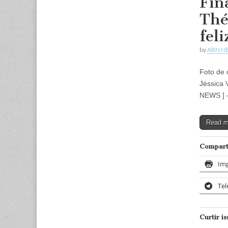
Fin
Thé
feli
by
ABN N
Foto de 
Jéssica 
NEWS ] 
Read 
Comparti
Imp
Te
Curtir is