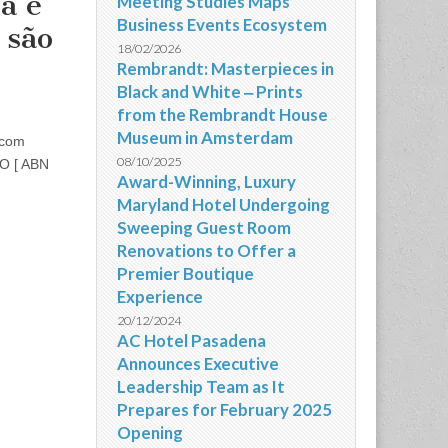
a e
Meeting Studies Maps
Business Events Ecosystem
 são
18/02/2026
Rembrandt: Masterpieces in
Black and White ‒ Prints
from the Rembrandt House
Museum in Amsterdam
 com
08/10/2025
IO [ ABN
Award-Winning, Luxury
Maryland Hotel Undergoing
Sweeping Guest Room
Renovations to Offer a
Premier Boutique
Experience
20/12/2024
AC Hotel Pasadena
Announces Executive
Leadership Team as It
Prepares for February 2025
Opening