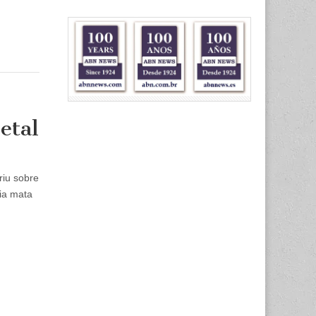
etal
riu sobre
ia mata