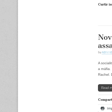
Curtir is
Nov
ass
by
ABN N
A social
a máfia.
Rachel. 
Read 
Comparti
Imp