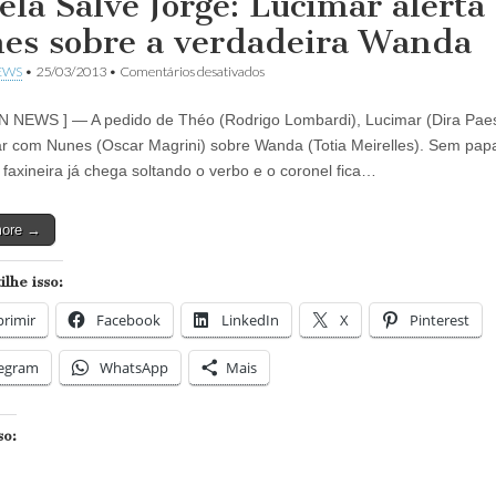
ela Salve Jorge: Lucimar alerta
es sobre a verdadeira Wanda
em
EWS
•
25/03/2013
•
Comentários desativados
Novela
Salve
N NEWS ] — A pedido de Théo (Rodrigo Lombardi), Lucimar (Dira Paes
Jorge:
Lucimar
r com Nunes (Oscar Magrini) sobre Wanda (Totia Meirelles). Sem pap
alerta
a faxineira já chega soltando o verbo e o coronel fica…
Nunes
sobre
a
more →
verdadeira
Wanda
lhe isso:
rimir
Facebook
LinkedIn
X
Pinterest
legram
WhatsApp
Mais
so: