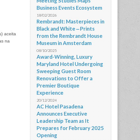
Meeting Studies Maps
Business Events Ecosystem
18/02/2026
Rembrandt: Masterpieces in
Black and White ‒ Prints
) aceita
from the Rembrandt House
as na
Museum in Amsterdam
08/10/2025
Award-Winning, Luxury
Maryland Hotel Undergoing
Sweeping Guest Room
Renovations to Offer a
Premier Boutique
Experience
20/12/2024
AC Hotel Pasadena
Announces Executive
Leadership Team as It
Prepares for February 2025
Opening