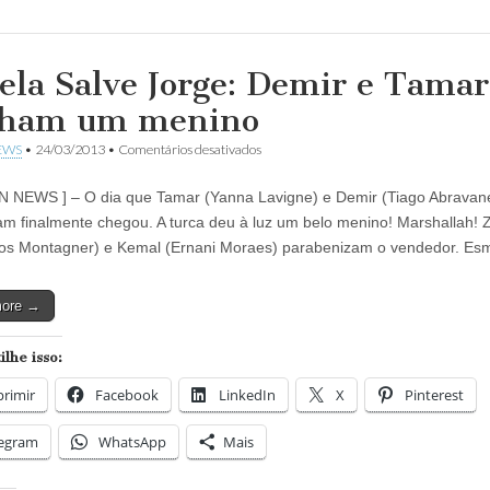
ela Salve Jorge: Demir e Tamar
ham um menino
em
EWS
•
24/03/2013
•
Comentários desativados
Novela
Salve
N NEWS ] – O dia que Tamar (Yanna Lavigne) e Demir (Tiago Abravane
Jorge:
Demir
m finalmente chegou. A turca deu à luz um belo menino! Marshallah! 
e
os Montagner) e Kemal (Ernani Moraes) parabenizam o vendedor. E
Tamar
ganham
um
more →
menino
lhe isso:
rimir
Facebook
LinkedIn
X
Pinterest
legram
WhatsApp
Mais