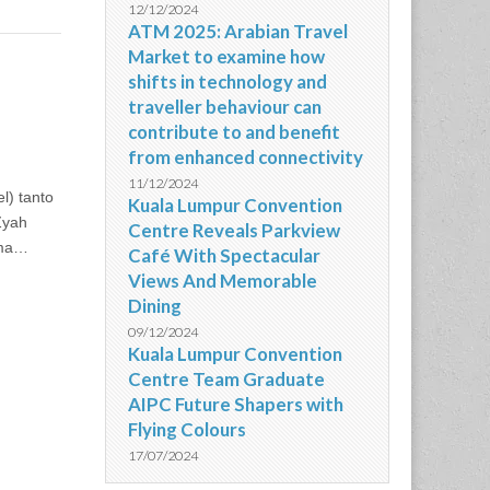
12/12/2024
ATM 2025: Arabian Travel
Market to examine how
shifts in technology and
traveller behaviour can
contribute to and benefit
from enhanced connectivity
11/12/2024
l) tanto
Kuala Lumpur Convention
Zyah
Centre Reveals Parkview
sma…
Café With Spectacular
Views And Memorable
Dining
09/12/2024
Kuala Lumpur Convention
Centre Team Graduate
AIPC Future Shapers with
Flying Colours
17/07/2024