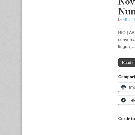
Nov
Nun
by
ABN N
RIO [ AB
conversa
língua, 
Read 
Comparti
Imp
Te
Curtir is