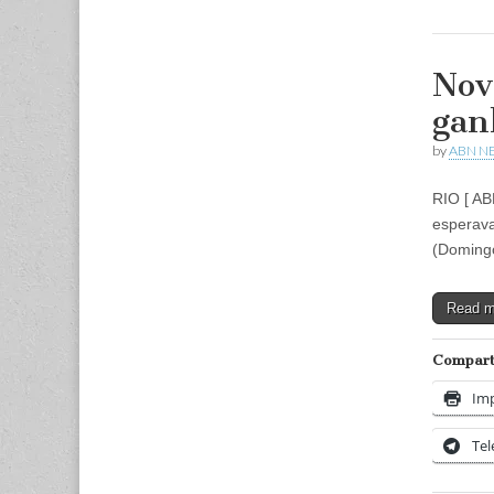
Nov
gan
by
ABN N
RIO [ AB
esperava
(Doming
Read 
Comparti
Imp
Te