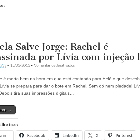
so:
ela Salve Jorge: Rachel é
assinada por Lívia com injeção l
em
EWS
•
15/03/2013
•
Comentários desativados
Novela
Salve
ite é morta bem na hora em que está contando para Helô o que descob
Jorge:
Rachel
 Lívia se prepara para dar o bote em Rachel. Sem dó nem piedade! Lív
é
Depois tira suas impressões digitais…
assassinada
por
Lívia
more →
com
injeção
letal
lhe isso:
rimir
Facebook
LinkedIn
X
Pinterest