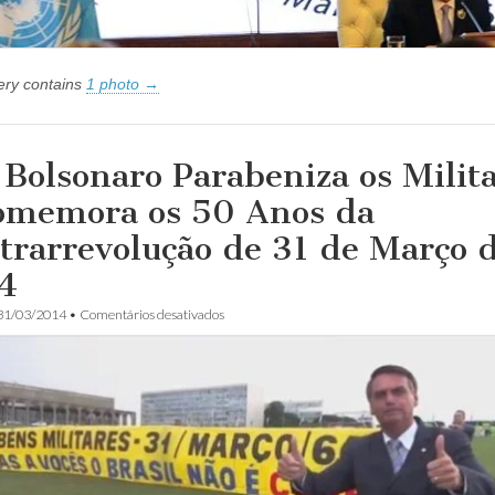
lery contains
1 photo →
r Bolsonaro Parabeniza os Milit
omemora os 50 Anos da
trarrevolução de 31 de Março 
4
em
31/03/2014
•
Comentários desativados
Jair
Bolsonaro
Parabeniza
os
Militares
e
Comemora
os
50
Anos