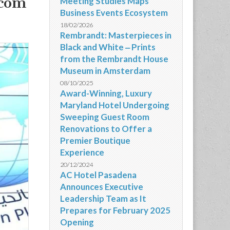
 com
Meeting Studies Maps
Business Events Ecosystem
18/02/2026
Rembrandt: Masterpieces in
Black and White ‒ Prints
from the Rembrandt House
Museum in Amsterdam
08/10/2025
Award-Winning, Luxury
Maryland Hotel Undergoing
Sweeping Guest Room
Renovations to Offer a
Premier Boutique
Experience
20/12/2024
AC Hotel Pasadena
Announces Executive
Leadership Team as It
Prepares for February 2025
Opening