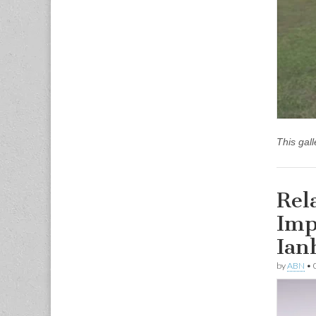
This gal
Rel
Imp
Ian
by
ABN
•