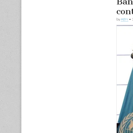
Ban
con
by
ABN
•