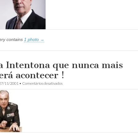
de
Imprensa
–
Artigo
de
João
Alberto
Ianhez
lery contains
1 photo →
 Intentona que nunca mais
erá acontecer !
em
27/11/2001
•
Comentários desativados
Uma
Intentona
que
nunca
mais
deverá
acontecer
!