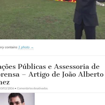
da
Contrarrevolução
de
31
de
Março
de
1964
lery contains
1 photo →
ações Públicas e Assessoria de
rensa – Artigo de João Alberto
hez
em
03/02/2006
•
Comentários desativados
Relações
Públicas
e
Assessoria