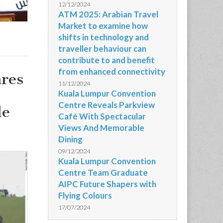
12/12/2024
ATM 2025: Arabian Travel
Market to examine how
shifts in technology and
traveller behaviour can
contribute to and benefit
from enhanced connectivity
ares
11/12/2024
Kuala Lumpur Convention
Centre Reveals Parkview
de
Café With Spectacular
Views And Memorable
Dining
09/12/2024
Kuala Lumpur Convention
Centre Team Graduate
AIPC Future Shapers with
Flying Colours
17/07/2024