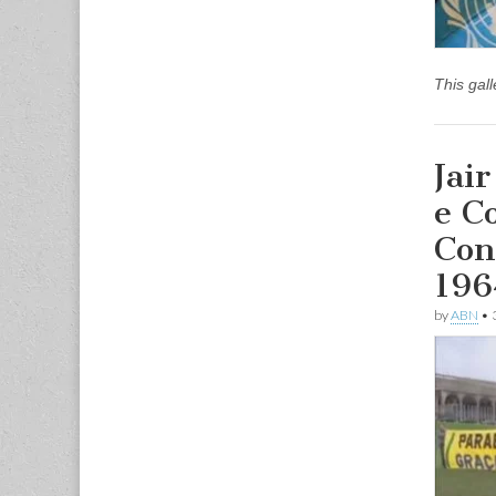
This gal
Jai
e C
Con
196
by
ABN
•