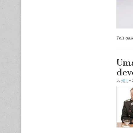
This gal
Uma
dev
by
ABN
•