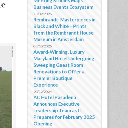
Meeting Studies Maps
de
Business Events Ecosystem
18/02/2026
Rembrandt: Masterpieces in
Black and White ‒ Prints
from the Rembrandt House
Museum in Amsterdam
08/10/2025
Award-Winning, Luxury
Maryland Hotel Undergoing
Sweeping Guest Room
Renovations to Offer a
Premier Boutique
Experience
20/12/2024
AC Hotel Pasadena
Announces Executive
Leadership Team as It
Prepares for February 2025
Opening