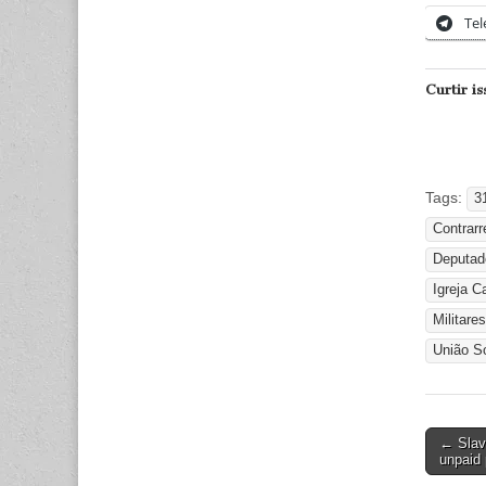
Te
Curtir is
Tags:
3
Contrar
Deputad
Igreja C
Militares
União So
Post
← Slavi
unpaid 
naviga