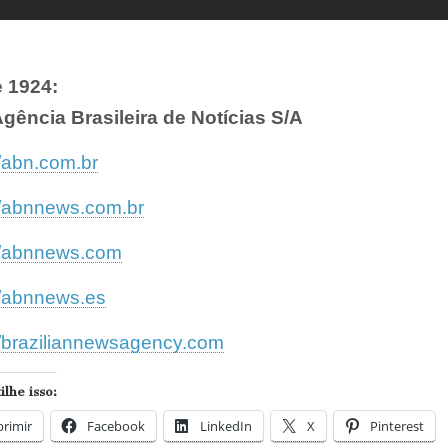
 1924:
gência Brasileira de Notícias S/A
//abn.com.br
//abnnews.com.br
://abnnews.com
//abnnews.es
//braziliannewsagency.com
lhe isso:
rimir
Facebook
LinkedIn
X
Pinterest