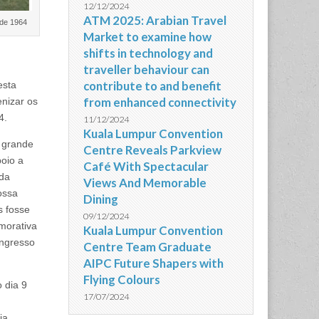
12/12/2024
ATM 2025: Arabian Travel
 de 1964
Market to examine how
shifts in technology and
traveller behaviour can
contribute to and benefit
esta
from enhanced connectivity
enizar os
4.
11/12/2024
Kuala Lumpur Convention
 grande
Centre Reveals Parkview
poio a
Café With Spectacular
 da
Views And Memorable
ossa
Dining
s fosse
09/12/2024
morativa
Kuala Lumpur Convention
ongresso
Centre Team Graduate
AIPC Future Shapers with
Flying Colours
 dia 9
17/07/2024
ja