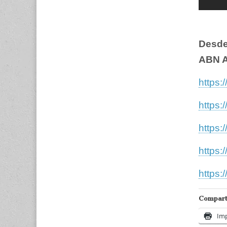
Desde
ABN A
https:
https:
https
https:
https:
Comparti
Imp