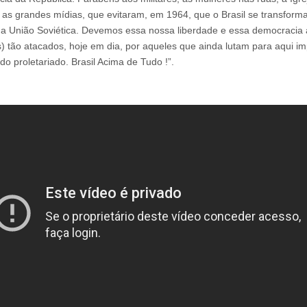
, as grandes mídias, que evitaram, em 1964, que o Brasil se transfor
 da União Soviética. Devemos essa nossa liberdade e essa democracia
es) tão atacados, hoje em dia, por aqueles que ainda lutam para aqui i
do proletariado. Brasil Acima de Tudo !”.