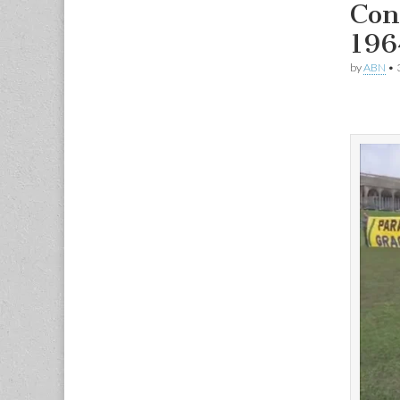
Con
196
by
ABN
•