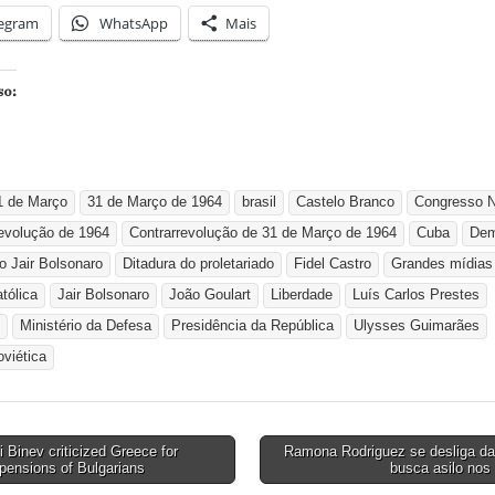
legram
WhatsApp
Mais
so:
1 de Março
31 de Março de 1964
brasil
Castelo Branco
Congresso N
revolução de 1964
Contrarrevolução de 31 de Março de 1964
Cuba
Dem
o Jair Bolsonaro
Ditadura do proletariado
Fidel Castro
Grandes mídias
atólica
Jair Bolsonaro
João Goulart
Liberdade
Luís Carlos Prestes
Ministério da Defesa
Presidência da República
Ulysses Guimarães
viética
 Binev criticized Greece for
Ramona Rodriguez se desliga d
pensions of Bulgarians
busca asilo no
tion