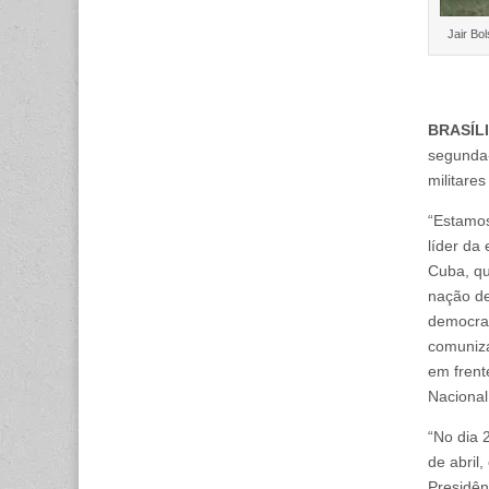
Jair Bo
BRASÍLI
segunda-
militare
“Estamos
líder da
Cuba, qu
nação de
democrac
comuniza
em frent
Nacional
“No dia 
de abril
Presidên