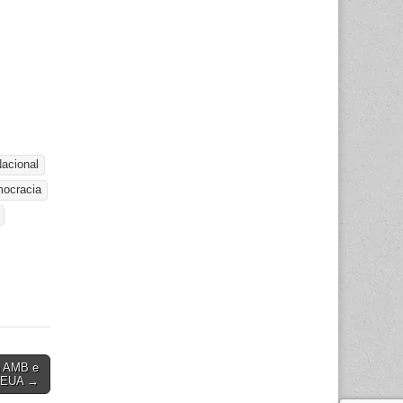
acional
ocracia
a AMB e
s EUA →