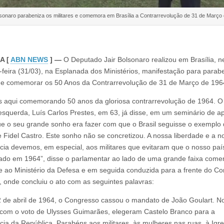
lsonaro parabeniza os militares e comemora em Brasília a Contrarrevolução de 31 de Março
A [
ABN NEWS
] ―
O Deputado Jair Bolsonaro realizou em Brasília, n
feira (31/03), na Esplanada dos Ministérios, manifestação para parab
s e comemorar os 50 Anos da Contrarrevolução de 31 de Março de 196
 aqui comemorando 50 anos da gloriosa contrarrevolução de 1964. O
 esquerda, Luís Carlos Prestes, em 63, já disse, em um seminário de a
e o seu grande sonho era fazer com que o Brasil seguisse o exemplo
 Fidel Castro. Este sonho não se concretizou. A nossa liberdade e a n
ia devemos, em especial, aos militares que evitaram que o nosso paí
do em 1964”, disse o parlamentar ao lado de uma grande faixa come
e ao Ministério da Defesa e em seguida conduzida para a frente do C
, onde concluiu o ato com as seguintes palavras:
2 de abril de 1964, o Congresso cassou o mandato de João Goulart. No
, com o voto de Ulysses Guimarães, elegeram Castelo Branco para a
cia da República. Parabéns aos militares, às mulheres nas ruas, à Igre