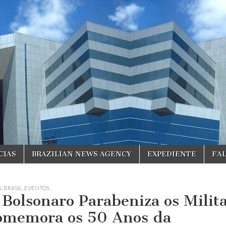
CIAS
BRAZILIAN NEWS AGENCY
EXPEDIENTE
FA
S
,
BRASIL
,
EVENTOS
r Bolsonaro Parabeniza os Milit
omemora os 50 Anos da