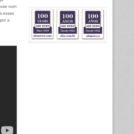
masse num
 a esses
mpor a