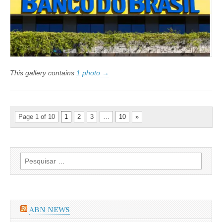
This gallery contains
1 photo →
Page 1 of 10
1
2
3
…
10
»
Pesquisar
por:
ABN NEWS