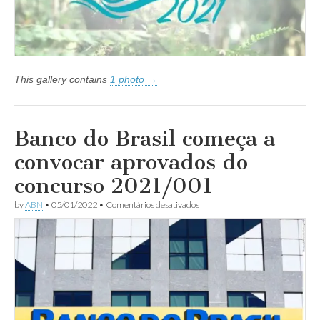
This gallery contains
1 photo →
Banco do Brasil começa a
convocar aprovados do
concurso 2021/001
em
by
ABN
•
05/01/2022
•
Comentários desativados
Banco
do
Brasil
começa
a
convocar
aprovados
do
concurso
2021/001