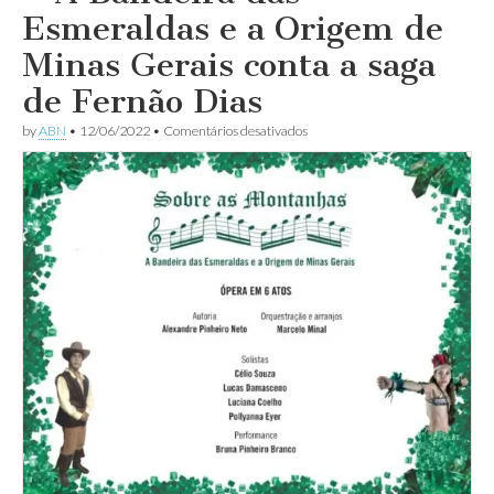
Esmeraldas e a Origem de
Minas Gerais conta a saga
de Fernão Dias
em
by
ABN
•
12/06/2022
•
Comentários desativados
Ópera
Sobre
as
Montanhas
–
A
Bandeira
das
Esmeraldas
e
a
Origem
de
Minas
Gerais
conta
a
saga
de
Fernão