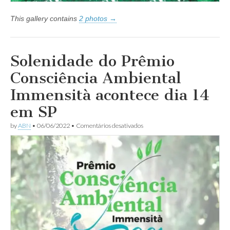
Dias
This gallery contains
2 photos →
Solenidade do Prêmio
Consciência Ambiental
Immensità acontece dia 14
em SP
em
by
ABN
•
06/06/2022
•
Comentários desativados
Solenidade
do
Prêmio
Consciência
Ambiental
Immensità
acontece
dia
14
em
SP