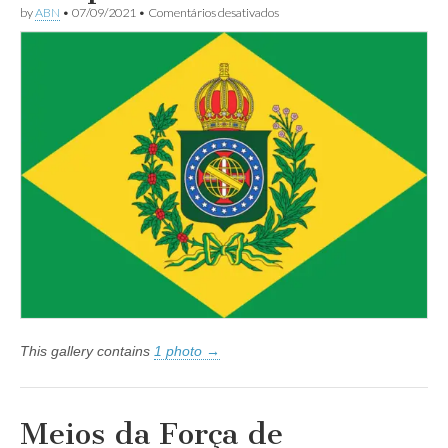
em
by
ABN
•
07/09/2021
•
Comentários desativados
7
de
Setembro
–
Independência
do
Brasil
This gallery contains
1 photo →
Meios da Força de