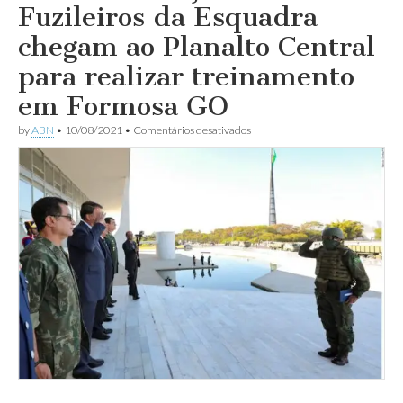
Fuzileiros da Esquadra
chegam ao Planalto Central
para realizar treinamento
em Formosa GO
em
by
ABN
•
10/08/2021
•
Comentários desativados
Meios
da
Força
de
Fuzileiros
da
Esquadra
chegam
ao
Planalto
Central
para
realizar
treinamento
em
Formosa
GO