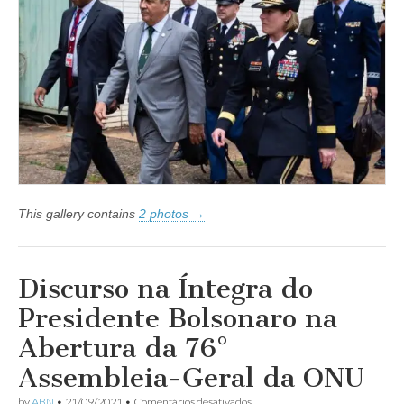
EUA,
General
Laura
Richardson,
visita
Brasília
e
Manaus
This gallery contains
2 photos →
Discurso na Íntegra do
Presidente Bolsonaro na
Abertura da 76°
Assembleia-Geral da ONU
em
by
ABN
•
21/09/2021
•
Comentários desativados