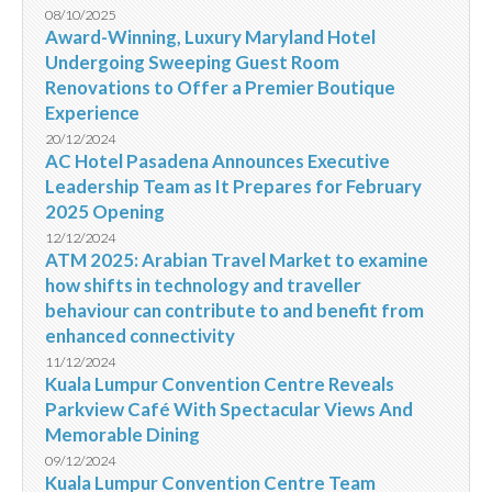
08/10/2025
Award-Winning, Luxury Maryland Hotel
Undergoing Sweeping Guest Room
Renovations to Offer a Premier Boutique
Experience
20/12/2024
AC Hotel Pasadena Announces Executive
Leadership Team as It Prepares for February
2025 Opening
12/12/2024
ATM 2025: Arabian Travel Market to examine
how shifts in technology and traveller
behaviour can contribute to and benefit from
enhanced connectivity
11/12/2024
Kuala Lumpur Convention Centre Reveals
Parkview Café With Spectacular Views And
Memorable Dining
09/12/2024
Kuala Lumpur Convention Centre Team