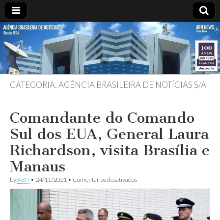
ABN
DESDE
1924
AGÊNCIA
CATEGORIA:
AGÊNCIA BRASILEIRA DE NOTÍCIAS S/A
BRASILEIRA
DE
Comandante do Comando
Sul dos EUA, General Laura
NOTÍCIAS
Richardson, visita Brasília e
Manaus
em
by
ABN
•
24/11/2021
•
Comentários desativados
Comandante
do
Comando
Sul
dos