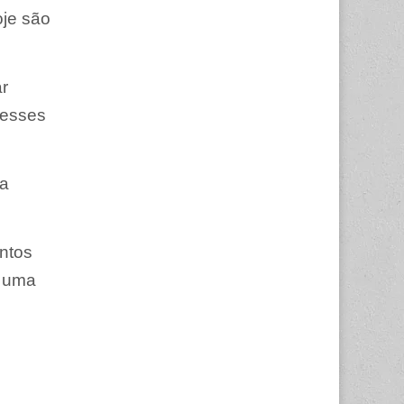
oje são
r
 esses
ua
entos
é uma