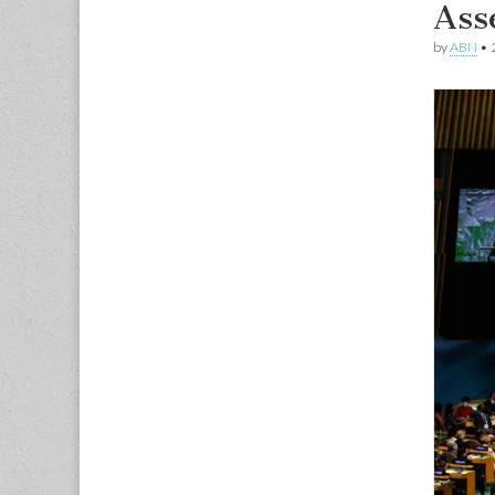
Ass
by
ABN
•