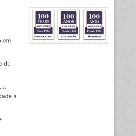
m
o em
o de
a a
ldade a
e