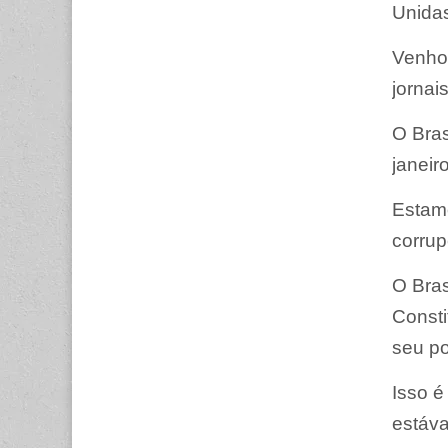
Unida
Venho 
jornai
O Bras
janeir
Estam
corrup
O Bras
Consti
seu p
Isso é
estáva