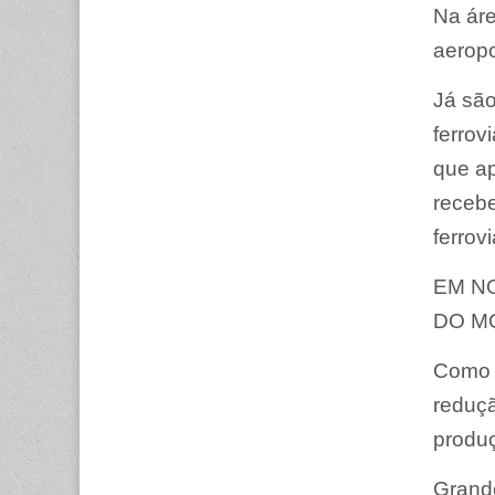
Na áre
aeropo
Já são
ferrov
que a
receb
ferrov
EM N
DO M
Como r
reduçã
produç
Grand