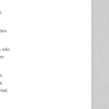
s
ndes
% são
em
a,
a
tal.
,