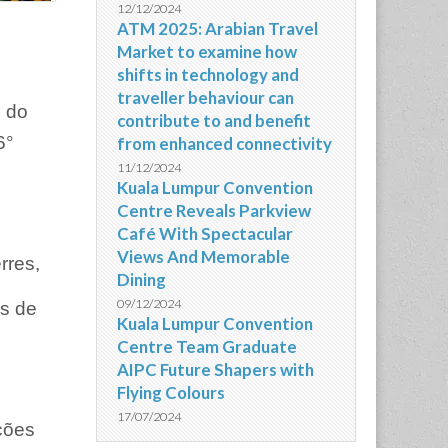
12/12/2024
ATM 2025: Arabian Travel
Market to examine how
shifts in technology and
traveller behaviour can
o do
contribute to and benefit
6°
from enhanced connectivity
11/12/2024
Kuala Lumpur Convention
Centre Reveals Parkview
Café With Spectacular
Views And Memorable
rres,
Dining
09/12/2024
s de
Kuala Lumpur Convention
Centre Team Graduate
AIPC Future Shapers with
Flying Colours
17/07/2024
ções