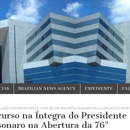
CIAS
BRAZILIAN NEWS AGENCY
EXPEDIENTE
FA
S
,
AGÊNCIA BRASILEIRA DE NOTÍCIAS S/A
,
PRESIDÊNCIA DA REPÚBLICA
,
RELAÇÕES EXTE
curso na Íntegra do Presidente
sonaro na Abertura da 76°