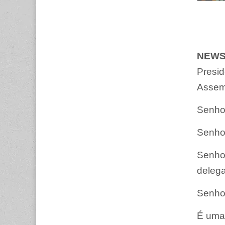
NEWS
Presid
Assem
Senhor
Senhor
Senho
deleg
Senho
É uma