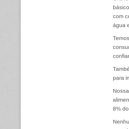
básico
com co
água e
Temos 
consum
confia
Também
para i
Nossa 
alimen
8% do 
Nenhu