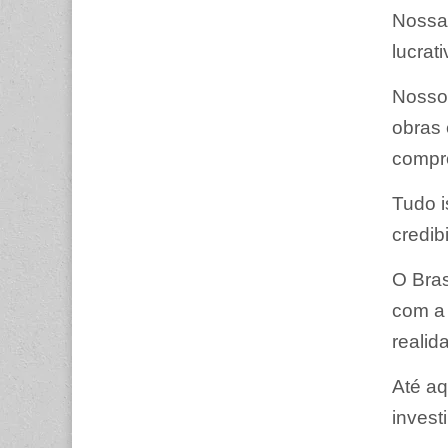
Nossas
lucrati
Nosso 
obras
compro
Tudo 
credib
O Bras
com a 
realid
Até aq
invest