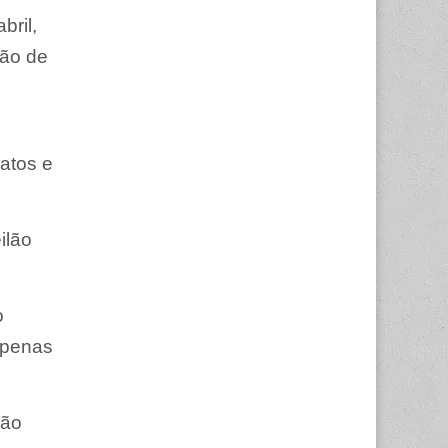
bril,
ção de
ratos e
ilão
o
apenas
tão