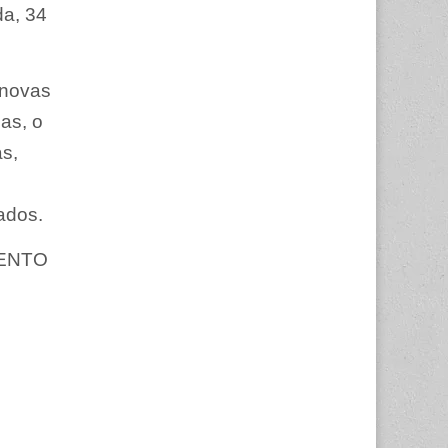
da, 34
 novas
ias, o
s,
ados.
ENTO
o