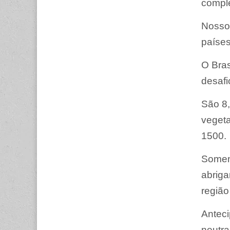
comple
Nosso 
países
O Bras
desafi
São 8,
veget
1500.
Soment
abriga
região
Anteci
neutra