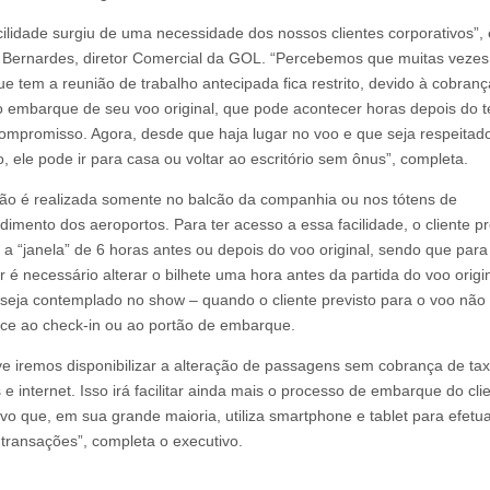
cilidade surgiu de uma necessidade dos nossos clientes corporativos”, 
Bernardes, diretor Comercial da GOL. “Percebemos que muitas veze
que tem a reunião de trabalho antecipada fica restrito, devido à cobran
o embarque de seu voo original, que pode acontecer horas depois do 
ompromisso. Agora, desde que haja lugar no voo e que seja respeitado 
, ele pode ir para casa ou voltar ao escritório sem ônus”, completa.
ção é realizada somente no balcão da companhia ou nos tótens de
dimento dos aeroportos. Para ter acesso a essa facilidade, o cliente p
r a “janela” de 6 horas antes ou depois do voo original, sendo que para
r é necessário alterar o bilhete uma hora antes da partida do voo origi
seja contemplado no show – quando o cliente previsto para o voo não
e ao check-in ou ao portão de embarque.
e iremos disponibilizar a alteração de passagens sem cobrança de ta
 e internet. Isso irá facilitar ainda mais o processo de embarque do cli
ivo que, em sua grande maioria, utiliza smartphone e tablet para efetu
 transações”, completa o executivo.