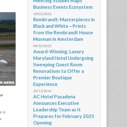
Meeting Studies Maps
Business Events Ecosystem
18/02/2026
Rembrandt: Masterpieces in
Black and White ‒ Prints
from the Rembrandt House
Museum in Amsterdam
08/10/2025
Award-Winning, Luxury
Maryland Hotel Undergoing
Sweeping Guest Room
Renovations to Offer a
Premier Boutique
Experience
20/12/2024
oo
AC Hotel Pasadena
Announces Executive
Leadership Team as It
r o
Prepares for February 2025
u
Opening