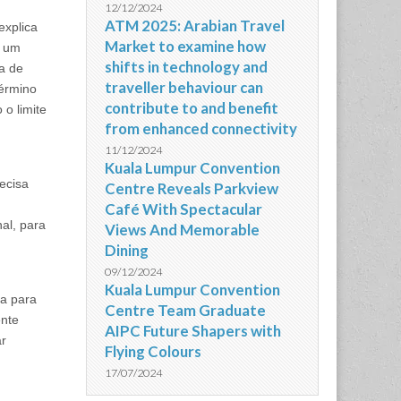
12/12/2024
ATM 2025: Arabian Travel
explica
Market to examine how
s um
shifts in technology and
ça de
traveller behaviour can
término
contribute to and benefit
o limite
from enhanced connectivity
11/12/2024
Kuala Lumpur Convention
recisa
Centre Reveals Parkview
Café With Spectacular
nal, para
Views And Memorable
Dining
09/12/2024
Kuala Lumpur Convention
xa para
Centre Team Graduate
ente
AIPC Future Shapers with
ar
Flying Colours
17/07/2024