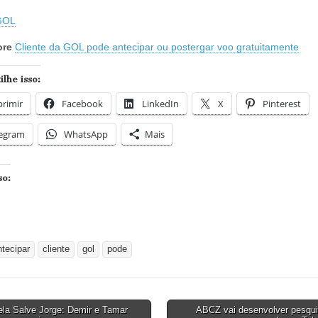
 GOL
ore
Cliente da GOL pode antecipar ou postergar voo gratuitamente
lhe isso:
rimir
Facebook
LinkedIn
X
Pinterest
legram
WhatsApp
Mais
so:
ntecipar
cliente
gol
pode
la Salve Jorge: Demir e Tamar
ABCZ vai desenvolver pesqu