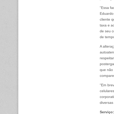
“Essa fa
Eduardo 
cliente 
taxa e a
de seu c
de tempo
A altera
autoaten
respeita
posterga
que não 
comparec
“Em brev
celulares
corporat
diversas
Serviço: