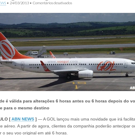
em
EWS
•
24/03/2013
•
Comentários desativados
Cliente
da
GOL
pode
antecipar
ou
postergar
voo
gratuitamente
de é válida para alterações 6 horas antes ou 6 horas depois do v
l e para o mesmo destino
ULO [
ABN NEWS
]
— A GOL lançou mais uma novidade que irá facilita
te aéreo. A partir de agora, clientes da companhia poderão antecipar o
r o seu voo original em até 6 horas.