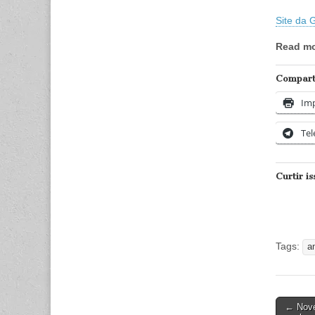
Site da
Read m
Comparti
Imp
Te
Curtir is
Tags:
a
Post
← Nove