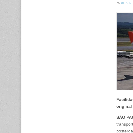
by
ABN N
Facilida
origina
SÃO PA
transpor
posterga