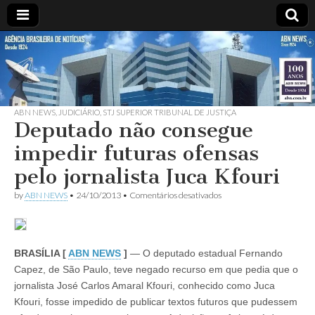
ABN
DESDE
1924
AGÊNCIA
ABN NEWS
,
JUDICIÁRIO
,
STJ SUPERIOR TRIBUNAL DE JUSTIÇA
BRASILEIRA
Deputado não consegue
impedir futuras ofensas
DE
pelo jornalista Juca Kfouri
NOTÍCIAS
em
by
ABN NEWS
•
24/10/2013
•
Comentários desativados
Deputado
não
consegue
impedir
futuras
BRASÍLIA [
ABN NEWS
]
— O deputado estadual Fernando
ofensas
Capez, de São Paulo, teve negado recurso em que pedia que o
pelo
jornalista
jornalista José Carlos Amaral Kfouri, conhecido como Juca
Juca
Kfouri, fosse impedido de publicar textos futuros que pudessem
Kfouri