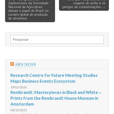
Agribusiness da Sociedade
viagens de avião e os
navigation
Nacional de Agricultura
perigos de contaminações →
debate o papel do Brasil no
cenário global de produção
de alimentos
Pesquisar
por:
ABN NEWS
Research Centre for Future Meeting Studies
Maps Business Events Ecosystem
18/02/2026
Rembrandt: Masterpieces in Black and White ‒
Prints from the Rembrandt House Museum in
Amsterdam
08/10/2025