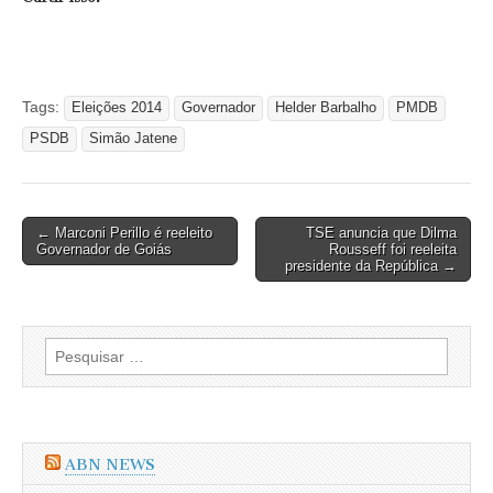
Tags:
Eleições 2014
Governador
Helder Barbalho
PMDB
PSDB
Simão Jatene
Post
← Marconi Perillo é reeleito
TSE anuncia que Dilma
Governador de Goiás
Rousseff foi reeleita
navigation
presidente da República →
Pesquisar
por:
ABN NEWS