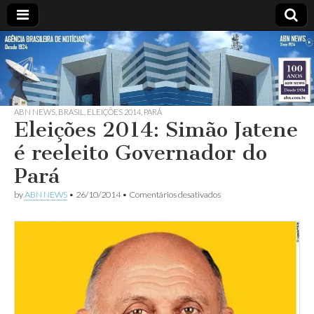
ABN
DESDE
1924
AGÊNCIA
ABN NEWS
,
BRASIL
,
ELEIÇÕES 2014
,
PARÁ
BRASILEIRA
Eleições 2014: Simão Jatene
é reeleito Governador do
DE
Pará
NOTÍCIAS
em
by
ABN NEWS
•
26/10/2014
•
Comentários desativados
Eleições
2014:
Simão
Jatene
é
reeleito
Governador
do
Pará