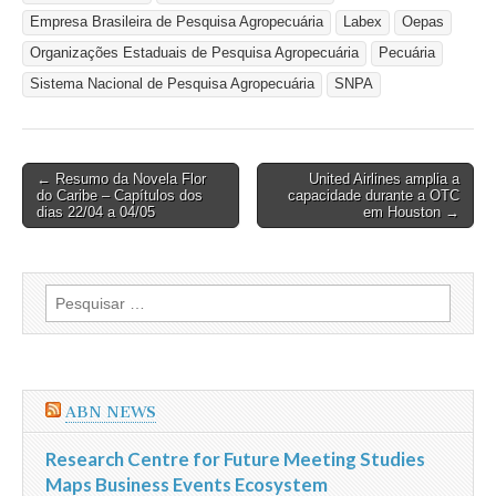
Empresa Brasileira de Pesquisa Agropecuária
Labex
Oepas
Organizações Estaduais de Pesquisa Agropecuária
Pecuária
Sistema Nacional de Pesquisa Agropecuária
SNPA
Post
← Resumo da Novela Flor
United Airlines amplia a
do Caribe – Capítulos dos
capacidade durante a OTC
navigation
dias 22/04 a 04/05
em Houston →
Pesquisar
por:
ABN NEWS
Research Centre for Future Meeting Studies
Maps Business Events Ecosystem