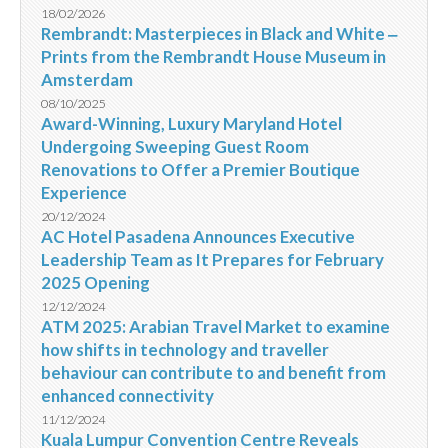
18/02/2026
Rembrandt: Masterpieces in Black and White ‒
Prints from the Rembrandt House Museum in
Amsterdam
08/10/2025
Award-Winning, Luxury Maryland Hotel
Undergoing Sweeping Guest Room
Renovations to Offer a Premier Boutique
Experience
20/12/2024
AC Hotel Pasadena Announces Executive
Leadership Team as It Prepares for February
2025 Opening
12/12/2024
ATM 2025: Arabian Travel Market to examine
how shifts in technology and traveller
behaviour can contribute to and benefit from
enhanced connectivity
11/12/2024
Kuala Lumpur Convention Centre Reveals