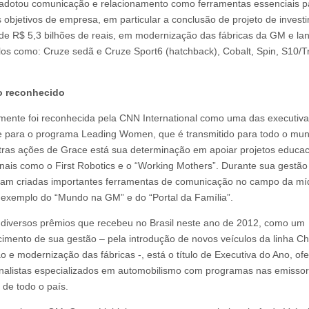
dotou comunicação e relacionamento como ferramentas essenciais p
os objetivos de empresa, em particular a conclusão de projeto de invest
de R$ 5,3 bilhões de reais, em modernização das fábricas da GM e l
los como: Cruze sedã e Cruze Sport6 (hatchback), Cobalt, Spin, S10/Tr
o reconhecido
ente foi reconhecida pela CNN International como uma das executiva
 para o programa Leading Women, que é transmitido para todo o mu
tras ações de Grace está sua determinação em apoiar projetos educac
ionais como o First Robotics e o “Working Mothers”. Durante sua gestão
oram criadas importantes ferramentas de comunicação no campo da mí
 a exemplo do “Mundo na GM” e do “Portal da Família”.
 diversos prêmios que recebeu no Brasil neste ano de 2012, como um
imento de sua gestão – pela introdução de novos veículos da linha Ch
o e modernização das fábricas -, está o título de Executiva do Ano, of
rnalistas especializados em automobilismo com programas nas emisso
 de todo o país.