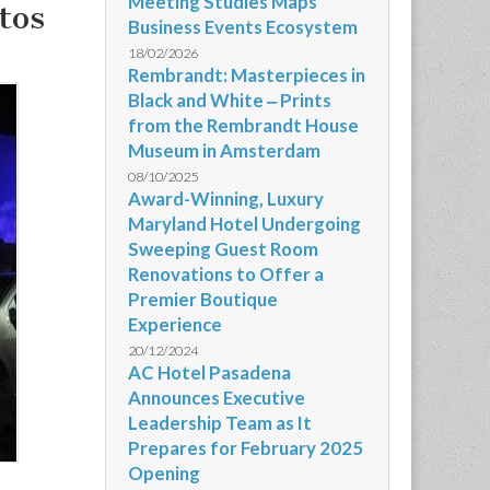
Meeting Studies Maps
tos
Business Events Ecosystem
18/02/2026
Rembrandt: Masterpieces in
Black and White ‒ Prints
from the Rembrandt House
Museum in Amsterdam
08/10/2025
Award-Winning, Luxury
Maryland Hotel Undergoing
Sweeping Guest Room
Renovations to Offer a
Premier Boutique
Experience
20/12/2024
AC Hotel Pasadena
Announces Executive
Leadership Team as It
Prepares for February 2025
Opening