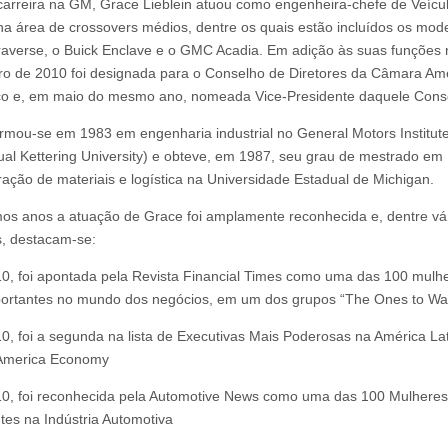
arreira na GM, Grace Lieblein atuou como engenheira-chefe de Veícu
na área de crossovers médios, dentre os quais estão incluídos os mod
averse, o Buick Enclave e o GMC Acadia. Em adição às suas funções
ro de 2010 foi designada para o Conselho de Diretores da Câmara Am
co e, em maio do mesmo ano, nomeada Vice-Presidente daquele Cons
rmou-se em 1983 em engenharia industrial no General Motors Institute,
ual Kettering University) e obteve, em 1987, seu grau de mestrado em
ração de materiais e logística na Universidade Estadual de Michigan.
mos anos a atuação de Grace foi amplamente reconhecida e, dentre vá
, destacam-se:
0, foi apontada pela Revista Financial Times como uma das 100 mulh
ortantes no mundo dos negócios, em um dos grupos “The Ones to Wa
0, foi a segunda na lista de Executivas Mais Poderosas na América Lat
 America Economy
0, foi reconhecida pela Automotive News como uma das 100 Mulheres
tes na Indústria Automotiva