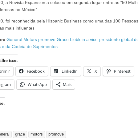
0, a Revista Expansion a colocou em segunda lugar entre as “50 Mul
derosas no México”
9, foi reconhecida pela Hispanic Business como uma das 100 Pessoa
as mais influentes
ore
General Motors promove Grace Lieblein a vice-presidente global d
 e da Cadeia de Suprimentos
lhe isso:
rimir
Facebook
LinkedIn
X
Pinterest
legram
WhatsApp
Mais
so:
eneral
grace
motors
promove