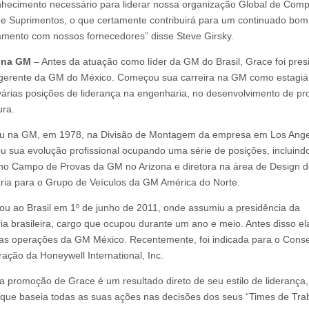
nhecimento necessário para liderar nossa organização Global de Comp
e Suprimentos, o que certamente contribuirá para um continuado bom
amento com nossos fornecedores” disse Steve Girsky.
a na GM
– Antes da atuação como líder da GM do Brasil, Grace foi pres
 gerente da GM do México. Começou sua carreira na GM como estagiár
árias posições de liderança na engenharia, no desenvolvimento de pr
ra.
ou na GM, em 1978, na Divisão de Montagem da empresa em Los Ange
u sua evolução profissional ocupando uma série de posições, incluind
no Campo de Provas da GM no Arizona e diretora na área de Design 
ia para o Grupo de Veículos da GM América do Norte.
ou ao Brasil em 1º de junho de 2011, onde assumiu a presidência da
ria brasileira, cargo que ocupou durante um ano e meio. Antes disso el
 as operações da GM México. Recentemente, foi indicada para o Cons
ração da Honeywell International, Inc.
a promoção de Grace é um resultado direto de seu estilo de liderança,
, que baseia todas as suas ações nas decisões dos seus “Times de Tra