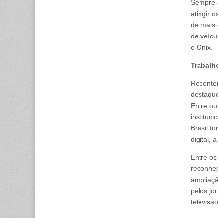
Sempre a
atingir 
de mais 
de veícu
e Onix.
Trabalh
Recentem
destaque
Entre ou
instituc
Brasil f
digital,
Entre os
reconhec
ampliaçã
pelos jo
televisão