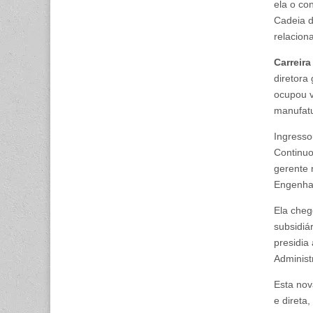
ela o co
Cadeia d
relacion
Carreir
diretora
ocupou v
manufatu
Ingress
Continuo
gerente 
Engenhar
Ela cheg
subsidiá
presidia
Administ
Esta nov
e direta