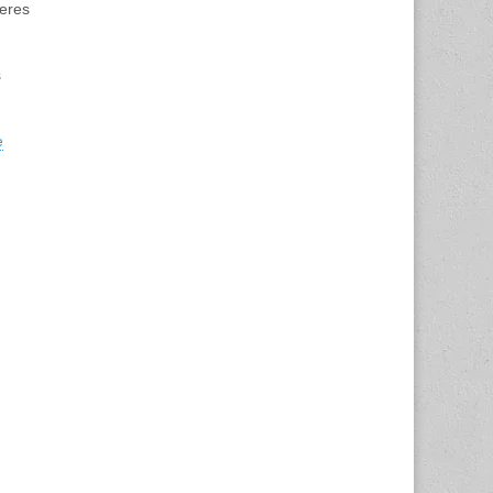
heres
s
e