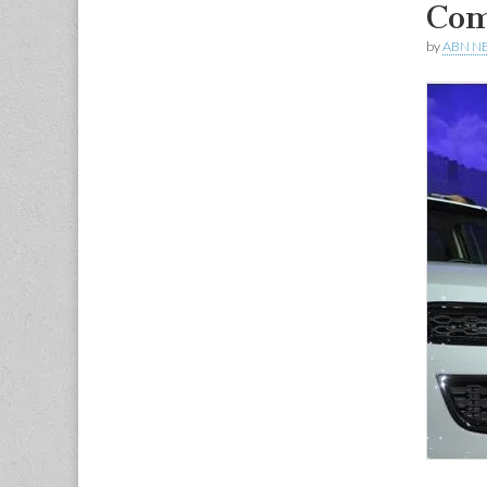
Com
by
ABN N