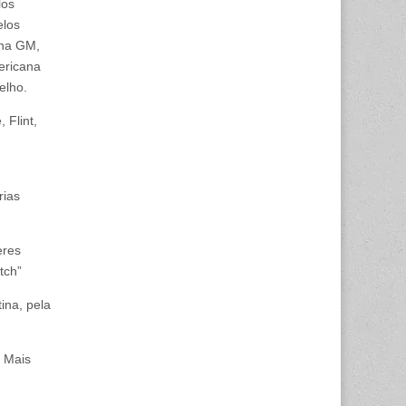
los
elos
 na GM,
ericana
elho.
 Flint,
rias
eres
tch”
ina, pela
 Mais