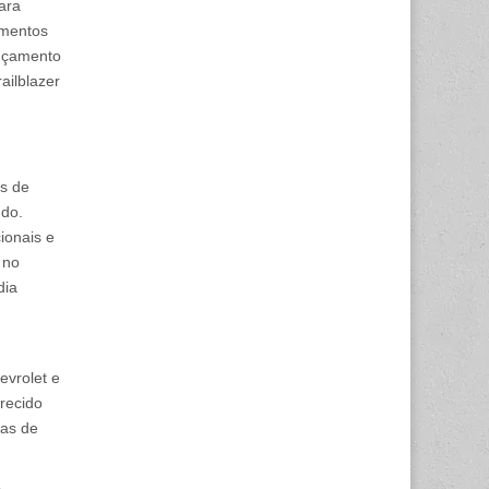
ara
imentos
ançamento
ailblazer
s de
ndo.
ionais e
 no
dia
evrolet e
erecido
ras de