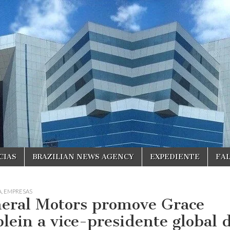
CIAS
BRAZILIAN NEWS AGENCY
EXPEDIENTE
FA
A
,
EMPRESAS
eral Motors promove Grace
blein a vice-presidente global 