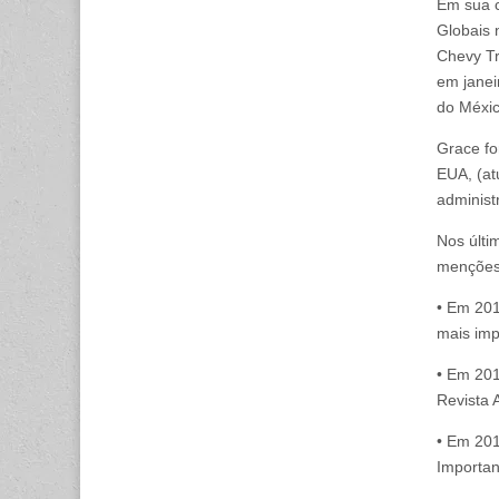
Em sua c
Globais 
Chevy Tr
em janei
do Méxi
Grace fo
EUA, (at
administ
Nos últi
menções
• Em 201
mais imp
• Em 201
Revista
• Em 201
Importan