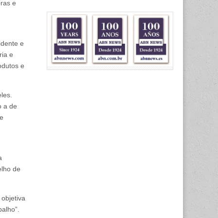
ras e
idente e
ia e
odutos e
les.
o a de
de
a
elho de
 objetiva
balho”.