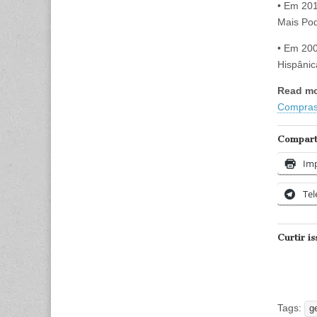
• Em 201
Mais Po
• Em 200
Hispânic
Read m
Compras
Comparti
Imp
Te
Curtir is
Tags:
g