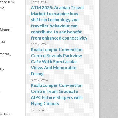
rante um
12/12/2024
ATM 2025: Arabian Travel
uma
Market to examine how
shifts in technology and
traveller behaviour can
 Motors
contribute to and benefit
from enhanced connectivity
 GM,
11/12/2024
Kuala Lumpur Convention
ompras,
Centre Reveals Parkview
Café With Spectacular
Views And Memorable
á a
Dining
09/12/2024
Kuala Lumpur Convention
Centre Team Graduate
s
AIPC Future Shapers with
Flying Colours
17/07/2024
al dá a