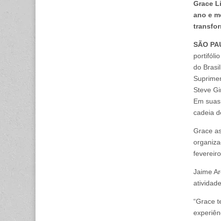
Grace L
ano e m
transfo
SÃO PA
portifól
do Brasi
Suprimen
Steve Gi
Em suas 
cadeia d
Grace as
organiza
fevereir
Jaime Ar
atividad
“Grace t
experiên