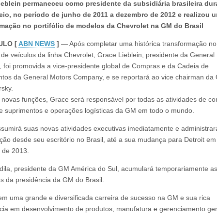
ieblein permaneceu como presidente da subsidiária brasileira du
eio, no período de junho de 2011 a dezembro de 2012 e realizou 
rmação no portifólio de modelos da Chevrolet na GM do Brasil
ULO [
ABN NEWS
]
— Após completar uma histórica transformação no
io de veículos da linha Chevrolet, Grace Lieblein, presidente da General
l, foi promovida a vice-presidente global de Compras e da Cadeia de
tos da General Motors Company, e se reportará ao vice chairman da
rsky.
novas funções, Grace será responsável por todas as atividades de c
e suprimentos e operações logísticas da GM em todo o mundo.
sumirá suas novas atividades executivas imediatamente e administrar
ção desde seu escritório no Brasil, até a sua mudança para Detroit em
o de 2013.
dila, presidente da GM América do Sul, acumulará temporariamente a
es da presidência da GM do Brasil.
em uma grande e diversificada carreira de sucesso na GM e sua rica
cia em desenvolvimento de produtos, manufatura e gerenciamento ger