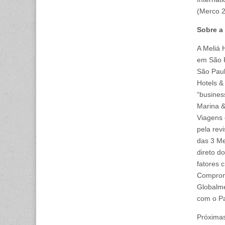
(Merco 2
Sobre a 
A Meliá 
em São P
São Paul
Hotels &
“busines
Marina &
Viagens 
pela rev
das 3 Me
direto d
fatores 
Compromi
Globalme
com o Pa
Próximas