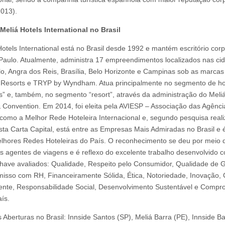
013).
Meliá Hotels International no Brasil
Hotels International está no Brasil desde 1992 e mantém escritório corp
aulo. Atualmente, administra 17 empreendimentos localizados nas ci
o, Angra dos Reis, Brasília, Belo Horizonte e Campinas sob as marcas
 Resorts e TRYP by Wyndham. Atua principalmente no segmento de ho
s” e, também, no segmento “resort”, através da administração do Meli
 Convention. Em 2014, foi eleita pela AVIESP – Associação das Agênci
como a Melhor Rede Hoteleira Internacional e, segundo pesquisa real
ista Carta Capital, está entre as Empresas Mais Admiradas no Brasil e
lhores Redes Hoteleiras do País. O reconhecimento se deu por meio 
os agentes de viagens e é reflexo do excelente trabalho desenvolvido 
chave avaliados: Qualidade, Respeito pelo Consumidor, Qualidade de 
sso com RH, Financeiramente Sólida, Ética, Notoriedade, Inovação, 
nte, Responsabilidade Social, Desenvolvimento Sustentável e Compr
ís.
 Aberturas no Brasil: Innside Santos (SP), Meliá Barra (PE), Innside Ba