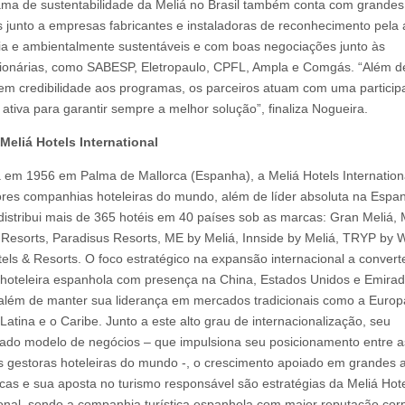
ma de sustentabilidade da Meliá no Brasil também conta com grandes
s junto a empresas fabricantes e instaladoras de reconhecimento pela 
ia e ambientalmente sustentáveis e com boas negociações junto às
onárias, como SABESP, Eletropaulo, CPFL, Ampla e Comgás. “Além d
em credibilidade aos programas, os parceiros atuam com uma partici
 ativa para garantir sempre a melhor solução”, finaliza Nogueira.
Meliá Hotels International
em 1956 em Palma de Mallorca (Espanha), a Meliá Hotels Internation
res companhias hoteleiras do mundo, além de líder absoluta na Espa
distribui mais de 365 hotéis em 40 países sob as marcas: Gran Meliá, 
 Resorts, Paradisus Resorts, ME by Meliá, Innside by Meliá, TRYP b
tels & Resorts. O foco estratégico na expansão internacional a convert
 hoteleira espanhola com presença na China, Estados Unidos e Emira
além de manter sua liderança em mercados tradicionais como a Europ
Latina e o Caribe. Junto a este alto grau de internacionalização, seu
icado modelo de negócios – que impulsiona seu posicionamento entre a
is gestoras hoteleiras do mundo -, o crescimento apoiado em grandes 
icas e sua aposta no turismo responsável são estratégias da Meliá Hot
ional, sendo a companhia turística espanhola com maior reputação cor