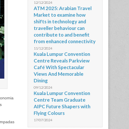
12/12/2024
ATM 2025: Arabian Travel
Market to examine how
shifts in technology and
traveller behaviour can
contribute to and benefit
from enhanced connectivity
11/12/2024
Kuala Lumpur Convention
Centre Reveals Parkview
Café With Spectacular
Views And Memorable
Dining
09/12/2024
Kuala Lumpur Convention
conomia
Centre Team Graduate
s
AIPC Future Shapers with
Flying Colours
17/07/2024
lâmpadas