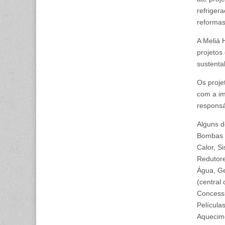
refriger
reformas
A Meliá 
projetos
sustenta
Os proje
com a im
responsá
Alguns d
Bombas 
Calor, 
Redutore
Água, G
(central
Concessi
Película
Aquecime