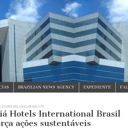
CIAS
BRAZILIAN NEWS AGENCY
EXPEDIENTE
FA
S
,
EMPRESAS
,
MEIO AMBIENTE
iá Hotels International Brasil
orça ações sustentáveis