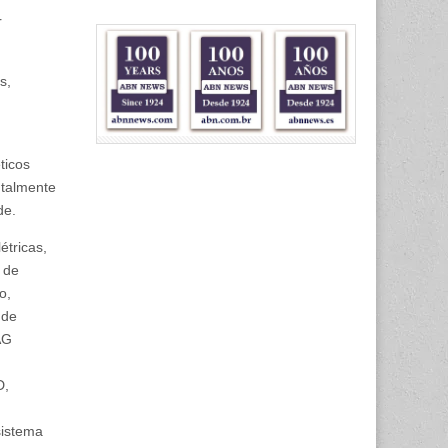
r
s,
ticos
talmente
de.
étricas,
 de
o,
 de
AG
D,
sistema