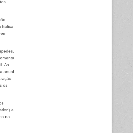
tos
.
ção
 Eólica,
 bem
óspedes,
 comenta
l. As
a anual
aração
s os
os
tion) e
ica no