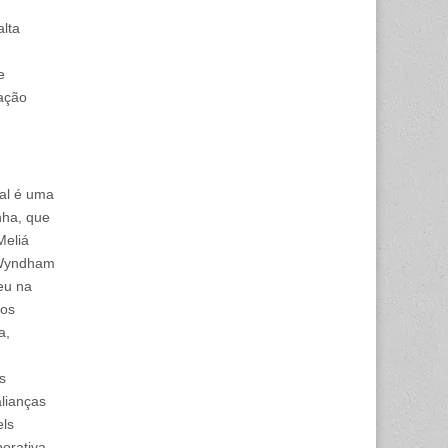
alta
e
pação
al é uma
nha, que
Meliá
y Wyndham
eu na
dos
a,
s
alianças
els
porativa