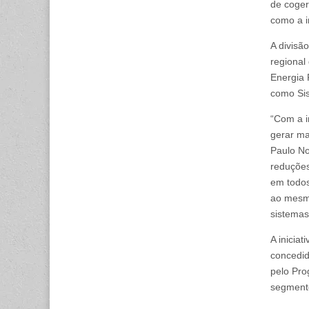
de coger
como a i
A divisã
regional
Energia 
como Sis
“Com a i
gerar ma
Paulo No
reduções
em todo
ao mesmo
sistemas
A inicia
concedid
pelo Pro
segmento