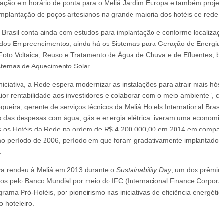
ação em horário de ponta para o Meliá Jardim Europa e também proje
mplantação de poços artesianos na grande maioria dos hotéis de rede
o Brasil conta ainda com estudos para implantação e conforme localiza
 dos Empreendimentos, ainda há os Sistemas para Geração de Energia
Foto Voltaica, Reuso e Tratamento de Água de Chuva e de Efluentes,
temas de Aquecimento Solar.
niciativa, a Rede espera modernizar as instalações para atrair mais h
ior rentabilidade aos investidores e colaborar com o meio ambiente”,
gueira, gerente de serviços técnicos da Meliá Hotels International Brasi
 das despesas com água, gás e energia elétrica tiveram uma economi
s os Hotéis da Rede na ordem de R$ 4.200.000,00 em 2014 em comp
 período de 2006, período em que foram gradativamente implantado
.
tiva rendeu à Meliá em 2013 durante o
Sustainability Day
, um dos prêmi
os pelo Banco Mundial por meio do IFC (Internacional Finance Corpora
grama Pró-Hotéis, por pioneirismo nas iniciativas de eficiência energét
 hoteleiro.