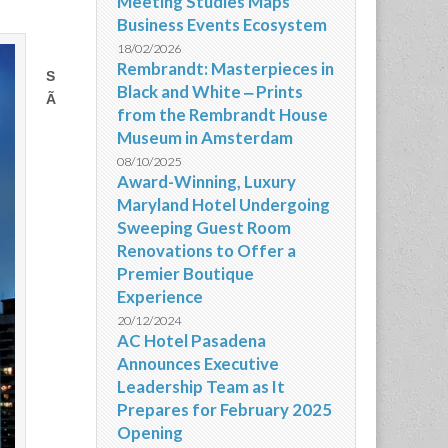
Meeting Studies Maps
Business Events Ecosystem
18/02/2026
Rembrandt: Masterpieces in
S
Black and White ‒ Prints
Ã
from the Rembrandt House
Museum in Amsterdam
08/10/2025
Award-Winning, Luxury
Maryland Hotel Undergoing
Sweeping Guest Room
Renovations to Offer a
Premier Boutique
Experience
20/12/2024
AC Hotel Pasadena
Announces Executive
Leadership Team as It
Prepares for February 2025
Opening