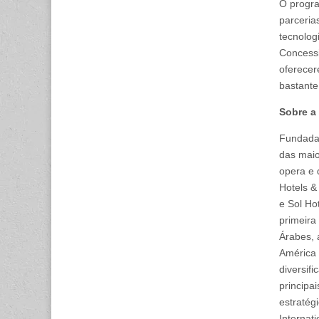
O progra
parceria
tecnolog
Concessi
oferecer
bastante
Sobre a 
Fundada 
das maio
opera e 
Hotels &
e Sol Ho
primeira
Árabes, 
América 
diversif
principa
estratég
Internat