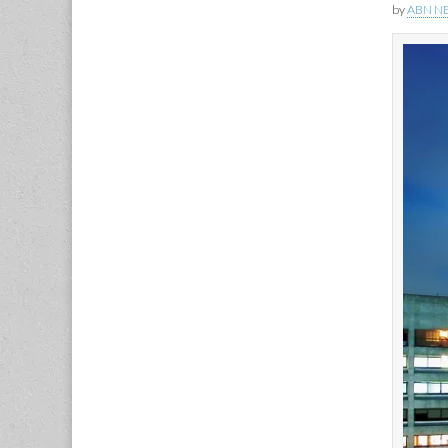
by
ABN N