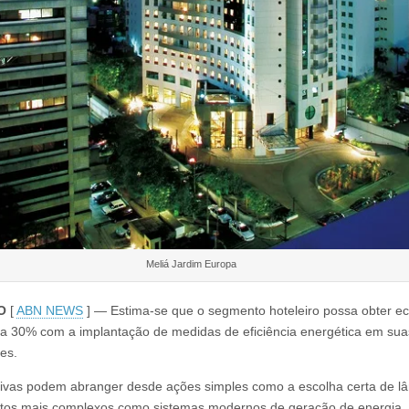
Meliá Jardim Europa
O
[
ABN NEWS
] — Estima-se que o segmento hoteleiro possa obter e
 a 30% com a implantação de medidas de eficiência energética em sua
ões.
ativas podem abranger desde ações simples como a escolha certa de 
etos mais complexos como sistemas modernos de geração de energia,