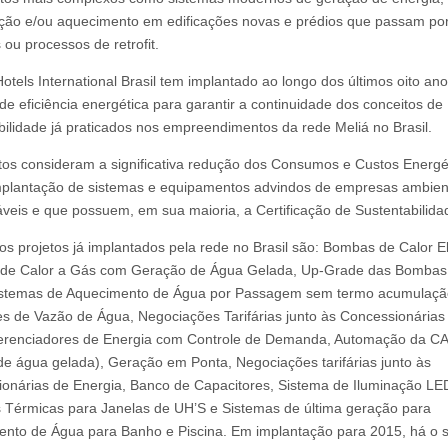
ação e/ou aquecimento em edificações novas e prédios que passam po
 ou processos de retrofit.
Hotels International Brasil tem implantado ao longo dos últimos oito ano
 de eficiência energética para garantir a continuidade dos conceitos de
bilidade já praticados nos empreendimentos da rede Meliá no Brasil.
tos consideram a significativa redução dos Consumos e Custos Energé
plantação de sistemas e equipamentos advindos de empresas ambien
veis e que possuem, em sua maioria, a Certificação de Sustentabilida
os projetos já implantados pela rede no Brasil são: Bombas de Calor El
de Calor a Gás com Geração de Água Gelada, Up-Grade das Bombas
Sistemas de Aquecimento de Água por Passagem sem termo acumulaçã
s de Vazão de Água, Negociações Tarifárias junto às Concessionárias
erenciadores de Energia com Controle de Demanda, Automação da C
 de água gelada), Geração em Ponta, Negociações tarifárias junto às
onárias de Energia, Banco de Capacitores, Sistema de Iluminação LE
s Térmicas para Janelas de UH’S e Sistemas de última geração para
nto de Água para Banho e Piscina. Em implantação para 2015, há o 