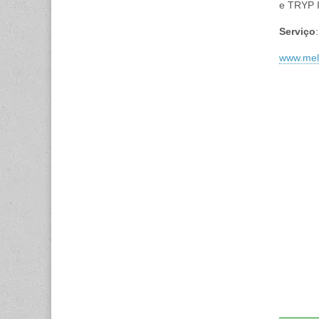
e TRYP I
Serviço
:
www.mel