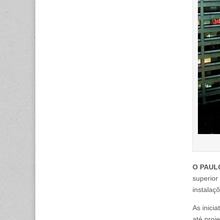
O PAUL
superior
instalaç
As inici
até proj