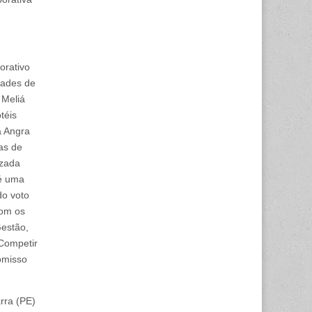
orativo
dades de
 Meliá
téis
á Angra
as de
izada
 é uma
do voto
com os
Gestão,
Competir
omisso
rra (PE)