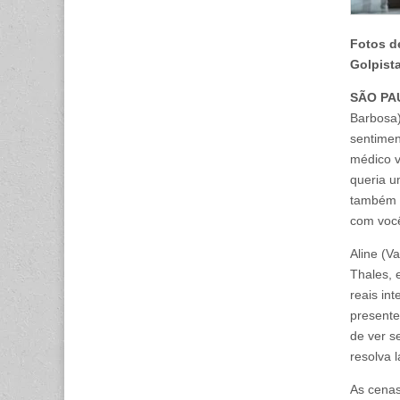
Fotos d
Golpista
SÃO PA
Barbosa
sentimen
médico v
queria u
também n
com você
Aline (V
Thales, 
reais in
presente
de ver s
resolva l
As cenas