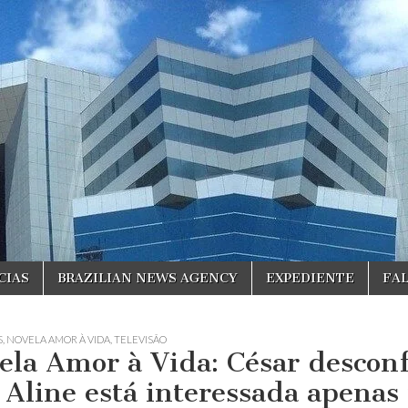
CIAS
BRAZILIAN NEWS AGENCY
EXPEDIENTE
FA
S
,
NOVELA AMOR À VIDA
,
TELEVISÃO
ela Amor à Vida: César desconf
 Aline está interessada apenas