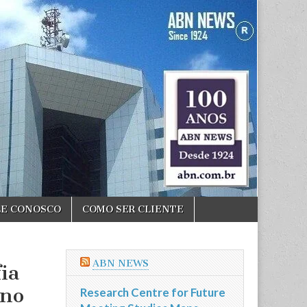
LE CONOSCO
COMO SER CLIENTE
ABN NEWS
ia
 no
Research Centre for Future