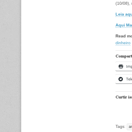
(10/08),
Leia aq
Aqui Ma
Read m
dinheiro
Comparti
Imp
Te
Curtir is
Tags:
a