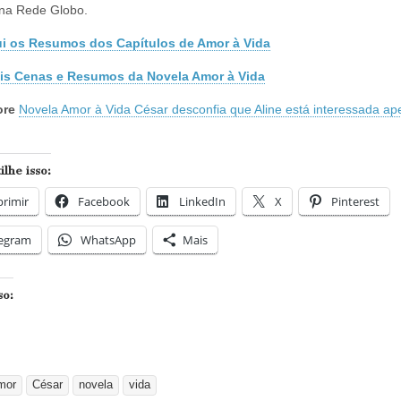
 na Rede Globo.
ui os Resumos dos Capítulos de Amor à Vida
is Cenas e Resumos da Novela Amor à Vida
ore
Novela Amor à Vida César desconfia que Aline está interessada a
lhe isso:
rimir
Facebook
LinkedIn
X
Pinterest
legram
WhatsApp
Mais
so:
mor
César
novela
vida