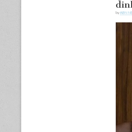
din
by
ABN N