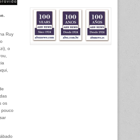
ne.
ina Ruy
 o
i), o
rou,
cia
aqui,
de
 das
s os
m pouco
sar
 sábado