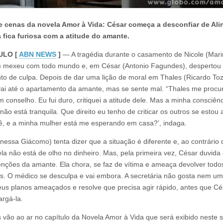
e cenas da novela Amor à Vida: César começa a desconfiar de Ali
 fica furiosa com a atitude do amante.
ULO [
ABN NEWS
]
— A tragédia durante o casamento de Nicole (Mar
) mexeu com todo mundo e, em César (Antonio Fagundes), despertou
to de culpa. Depois de dar uma lição de moral em Thales (Ricardo Tozz
ai até o apartamento da amante, mas se sente mal. “Thales me procu
m conselho. Eu fui duro, critiquei a atitude dele. Mas a minha consciên
ão está tranquila. Que direito eu tenho de criticar os outros se estou 
, e a minha mulher está me esperando em casa?’, indaga.
anessa Giácomo) tenta dizer que a situação é diferente e, ao contrário 
ela não está de olho no dinheiro. Mas, pela primeira vez, César duvida
tenções da amante. Ela chora, se faz de vítima e ameaça devolver todo
s. O médico se desculpa e vai embora. A secretária não gosta nem u
eus planos ameaçados e resolve que precisa agir rápido, antes que Cé
argá-la.
 vão ao ar no capítulo da Novela Amor à Vida que será exibido neste