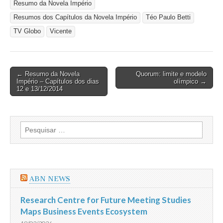
Resumo da Novela Império
Resumos dos Capítulos da Novela Império
Téo Paulo Betti
TV Globo
Vicente
Post
← Resumo da Novela
Quorum: limite e modelo
Império – Capítulos dos dias
olímpico →
navigation
12 e 13/12/2014
Pesquisar
por:
ABN NEWS
Research Centre for Future Meeting Studies
Maps Business Events Ecosystem