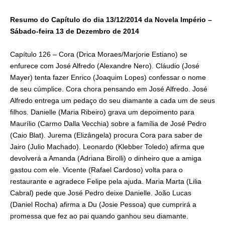
27/12/2014
Resumo do Capítulo do dia 13/12/2014 da Novela Império –
Sábado-feira 13 de Dezembro de 2014
Capítulo 126 – Cora (Drica Moraes/Marjorie Estiano) se
enfurece com José Alfredo (Alexandre Nero). Cláudio (José
Mayer) tenta fazer Enrico (Joaquim Lopes) confessar o nome
de seu cúmplice. Cora chora pensando em José Alfredo. José
Alfredo entrega um pedaço do seu diamante a cada um de seus
filhos. Danielle (Maria Ribeiro) grava um depoimento para
Maurílio (Carmo Dalla Vecchia) sobre a família de José Pedro
(Caio Blat). Jurema (Elizângela) procura Cora para saber de
Jairo (Julio Machado). Leonardo (Klebber Toledo) afirma que
devolverá a Amanda (Adriana Birolli) o dinheiro que a amiga
gastou com ele. Vicente (Rafael Cardoso) volta para o
restaurante e agradece Felipe pela ajuda. Maria Marta (Lilia
Cabral) pede que José Pedro deixe Danielle. João Lucas
(Daniel Rocha) afirma a Du (Josie Pessoa) que cumprirá a
promessa que fez ao pai quando ganhou seu diamante.