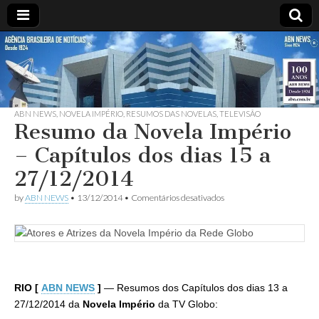
ABN
DESDE
1924
AGÊNCIA
ABN NEWS
,
NOVELA IMPÉRIO
,
RESUMOS DAS NOVELAS
,
TELEVISÃO
BRASILEIRA
Resumo da Novela Império
– Capítulos dos dias 15 a
DE
27/12/2014
NOTÍCIAS
em
by
ABN NEWS
•
13/12/2014
•
Comentários desativados
Resumo
da
Novela
Império
–
Capítulos
dos
RIO [
ABN NEWS
]
— Resumos dos Capítulos dos dias 13 a
dias
15
27/12/2014 da
Novela Império
da TV Globo:
a