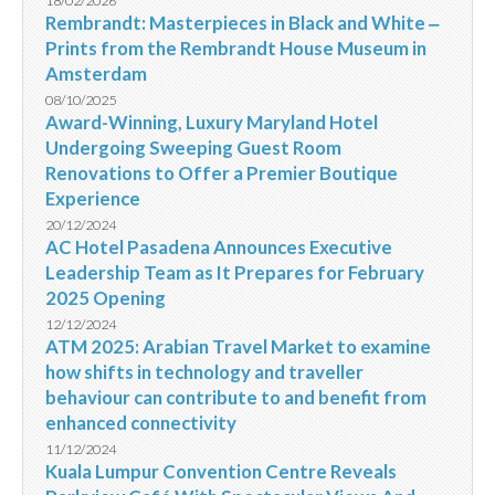
18/02/2026
Rembrandt: Masterpieces in Black and White ‒
Prints from the Rembrandt House Museum in
Amsterdam
08/10/2025
Award-Winning, Luxury Maryland Hotel
Undergoing Sweeping Guest Room
Renovations to Offer a Premier Boutique
Experience
20/12/2024
AC Hotel Pasadena Announces Executive
Leadership Team as It Prepares for February
2025 Opening
12/12/2024
ATM 2025: Arabian Travel Market to examine
how shifts in technology and traveller
behaviour can contribute to and benefit from
enhanced connectivity
11/12/2024
Kuala Lumpur Convention Centre Reveals