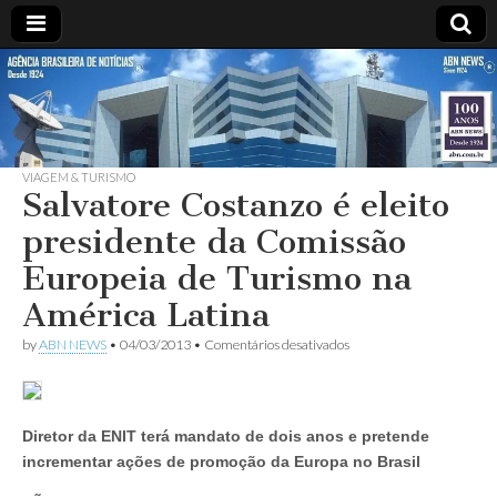
ABN
DESDE
1924
AGÊNCIA
VIAGEM & TURISMO
BRASILEIRA
Salvatore Costanzo é eleito
presidente da Comissão
DE
Europeia de Turismo na
NOTÍCIAS
América Latina
em
by
ABN NEWS
•
04/03/2013
•
Comentários desativados
Salvatore
Costanzo
é
eleito
presidente
Diretor da ENIT terá mandato de dois anos e pretende
da
incrementar ações de promoção da Europa no Brasil
Comissão
Europeia