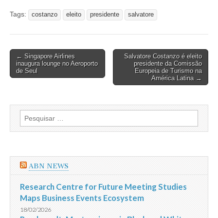
Tags:
costanzo
eleito
presidente
salvatore
Post
← Singapore Airlines
Salvatore Costanzo é eleito
inaugura lounge no Aeroporto
presidente da Comissão
navigation
de Seul
Europeia de Turismo na
América Latina →
Pesquisar
por:
ABN NEWS
Research Centre for Future Meeting Studies
Maps Business Events Ecosystem
18/02/2026