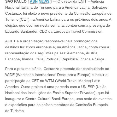
SÃO PAULO [
ABN NEWS
]
— O diretor da ENIT – Agência
de
Turismo
Nacional Italiana de Turismo para a América Latina, Salvatore
na
Costanzo, foi eleito o novo presidente da Comissão Europeia de
América
Latina
Turismo (CET) na América Latina para os próximos dois anos. A
eleição, que ocorreu nesta semana, contou com a presença de
Eduardo Santander, CEO da European Travel Commission.
A CET é a organização responsável pela promoção dos
destinos turísticos europeus e, na América Latina, conta com a
representação dos seguintes países: Alemanha, Áustria,
Espanha, Irlanda, Itália, Portugal, República Tcheca e Suíça.
Para o próximo biênio, Costanzo pretende dar continuidade ao
WIDE (Workshop Internacional Descubra a Europa) e incluir a
participação da CET no WTM (World Travel Market) Latin
America. Outro projeto é uma parceria com a UNIESP (União
Nacional das Instituições de Ensino Superior Privadas), que irá
inaugurar o Centro Cultural Brasil Europa, uma sede de eventos
e exposições para os países membros da Comissão Europeia
de Turismo.