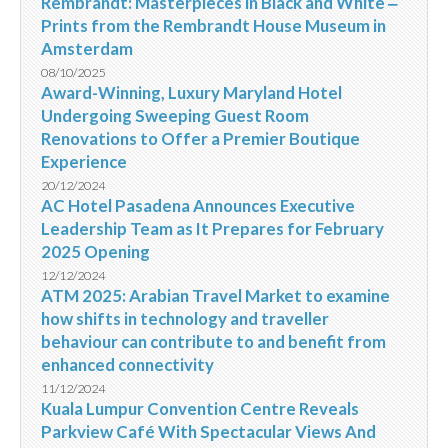
Rembrandt: Masterpieces in Black and White ‒
Prints from the Rembrandt House Museum in
Amsterdam
08/10/2025
Award-Winning, Luxury Maryland Hotel
Undergoing Sweeping Guest Room
Renovations to Offer a Premier Boutique
Experience
20/12/2024
AC Hotel Pasadena Announces Executive
Leadership Team as It Prepares for February
2025 Opening
12/12/2024
ATM 2025: Arabian Travel Market to examine
how shifts in technology and traveller
behaviour can contribute to and benefit from
enhanced connectivity
11/12/2024
Kuala Lumpur Convention Centre Reveals
Parkview Café With Spectacular Views And