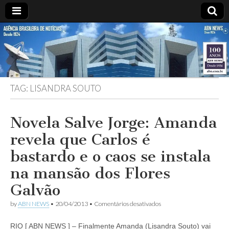
ABN
DESDE
1924
AGÊNCIA
TAG:
LISANDRA SOUTO
BRASILEIRA
DE
Novela Salve Jorge: Amanda
revela que Carlos é
NOTÍCIAS
bastardo e o caos se instala
na mansão dos Flores
Galvão
em
by
ABN NEWS
•
20/04/2013
•
Comentários desativados
Novela
Salve
RIO [ ABN NEWS ] – Finalmente Amanda (Lisandra Souto) vai
Jorge: