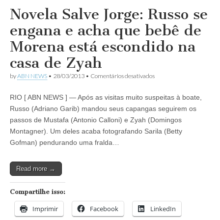
Novela Salve Jorge: Russo se
engana e acha que bebê de
Morena está escondido na
casa de Zyah
em
by
ABN NEWS
•
28/03/2013
•
Comentários desativados
Novela
Salve
RIO [ ABN NEWS ] — Após as visitas muito suspeitas à boate,
Jorge:
Russo
Russo (Adriano Garib) mandou seus capangas seguirem os
se
passos de Mustafa (Antonio Calloni) e Zyah (Domingos
engana
e
Montagner). Um deles acaba fotografando Sarila (Betty
acha
Gofman) pendurando uma fralda…
que
bebê
de
Read more →
Morena
está
escondido
Compartilhe isso:
na
casa
Imprimir
Facebook
LinkedIn
de
Zyah