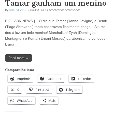
Tamar ganham um menino
em
by
ABN NEWS
•
24/03/2013
•
Comentários desativados
Novela
Salve
RIO [ ABN NEWS ] – O dia que Tamar (Yanna Lavigne) e Demir
Jorge:
Demir
(Tiago Abravanel) tanto esperavam finalmente chegou. A turca
e
deu à luz um belo menino! Marshallah! Zyah (Domingos
Tamar
ganham
Montagner) e Kemal (Ernani Moraes) parabenizam o vendedor.
um
Esma…
menino
Read more →
Compartilhe isso:
Imprimir
Facebook
LinkedIn
X
Pinterest
Telegram
WhatsApp
Mais