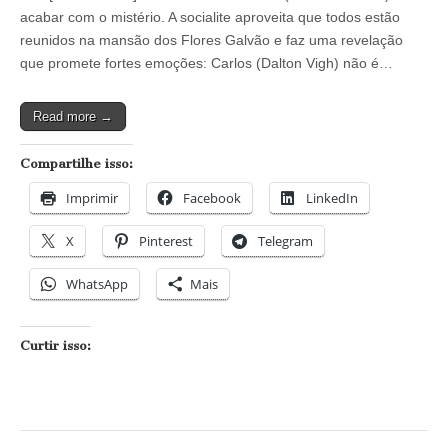
Amanda
acabar com o mistério. A socialite aproveita que todos estão
revela
reunidos na mansão dos Flores Galvão e faz uma revelação
que
Carlos
que promete fortes emoções: Carlos (Dalton Vigh) não é…
é
bastardo
e
Read more →
o
caos
se
Compartilhe isso:
instala
na
Imprimir
Facebook
LinkedIn
mansão
dos
Flores
X
Pinterest
Telegram
Galvão
WhatsApp
Mais
Curtir isso: