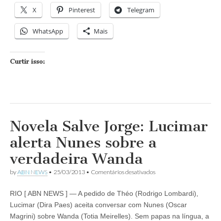
X
Pinterest
Telegram
WhatsApp
Mais
Curtir isso:
Novela Salve Jorge: Lucimar
alerta Nunes sobre a
verdadeira Wanda
em
by
ABN NEWS
•
25/03/2013
•
Comentários desativados
Novela
Salve
RIO [ ABN NEWS ] — A pedido de Théo (Rodrigo Lombardi),
Jorge:
Lucimar
Lucimar (Dira Paes) aceita conversar com Nunes (Oscar
alerta
Magrini) sobre Wanda (Totia Meirelles). Sem papas na língua, a
Nunes