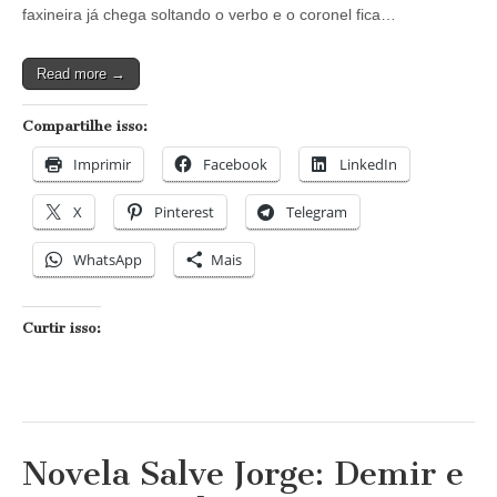
sobre
faxineira já chega soltando o verbo e o coronel fica…
a
verdadeira
Wanda
Read more →
Compartilhe isso:
Imprimir
Facebook
LinkedIn
X
Pinterest
Telegram
WhatsApp
Mais
Curtir isso:
Novela Salve Jorge: Demir e