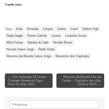
Curtir isso:
Tags:
Aída
Amanda
Caíque
Carlos
Carol
Dalton Vigh
Duda Nagle
Flores Galvão
Leonor
Lisandra Souto
Mila Freitas
Natália do Vale
Nicette Bruno
Novela Salve Jorge
Rede Globo
Resumo da Novela Salve Jorge
Resumos dos Capítulos
Post
← The Sultanate Of Oman
Resumo da Novela Flor do
Changes Weekend Days
Caribe – Capítulos dos dias
navigation
From 01 May 2013
22/04 a 04/05 →
Pesquisar
por: