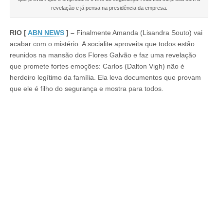
Carlos
revelação e já pensa na presidência da empresa.
é
bastardo
e
RIO [
ABN NEWS
] –
Finalmente Amanda (Lisandra Souto) vai
o
caos
acabar com o mistério. A socialite aproveita que todos estão
se
reunidos na mansão dos Flores Galvão e faz uma revelação
instala
na
que promete fortes emoções: Carlos (Dalton Vigh) não é
mansão
herdeiro legítimo da família. Ela leva documentos que provam
dos
que ele é filho do segurança e mostra para todos.
Flores
Galvão