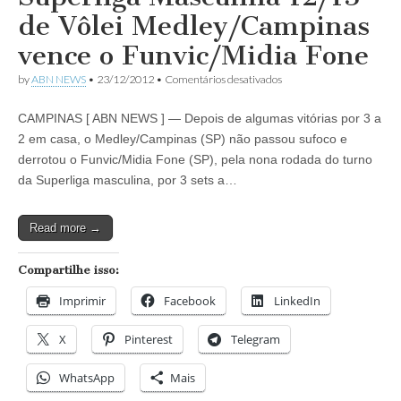
de Vôlei Medley/Campinas
vence o Funvic/Midia Fone
em
by
ABN NEWS
•
23/12/2012
•
Comentários desativados
Superliga
Masculina
CAMPINAS [ ABN NEWS ] — Depois de algumas vitórias por 3 a
12/13
de
2 em casa, o Medley/Campinas (SP) não passou sufoco e
Vôlei
derrotou o Funvic/Midia Fone (SP), pela nona rodada do turno
Medley/Campinas
vence
da Superliga masculina, por 3 sets a…
o
Funvic/Midia
Fone
Read more →
Compartilhe isso:
Imprimir
Facebook
LinkedIn
X
Pinterest
Telegram
WhatsApp
Mais