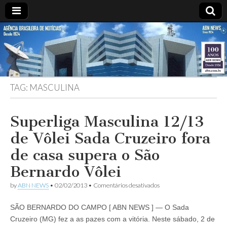
ABN
DESDE
1924
AGÊNCIA
TAG:
MASCULINA
BRASILEIRA
DE
Superliga Masculina 12/13
de Vôlei Sada Cruzeiro fora
NOTÍCIAS
de casa supera o São
Bernardo Vôlei
em
by
ABN NEWS
•
02/02/2013
•
Comentários desativados
Superliga
Masculina
SÃO BERNARDO DO CAMPO [ ABN NEWS ] — O Sada
12/13
de
Cruzeiro (MG) fez a as pazes com a vitória. Neste sábado, 2 de
Vôlei