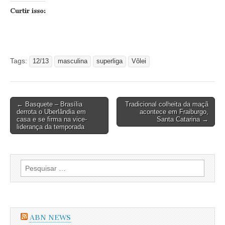
Curtir isso:
Tags:
12/13
masculina
superliga
Vôlei
Post
← Basquete – Brasília
Tradicional colheita da maçã
derrota o Uberlândia em
acontece em Fraiburgo,
navigation
casa e se firma na vice-
Santa Catarina →
liderança da temporada
Pesquisar
por:
ABN NEWS