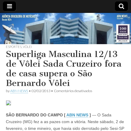
ABN
DESDE
1924
AGÊNCIA
ESPORTES
,
VÔLEI
BRASILEIRA
Superliga Masculina 12/13
de Vôlei Sada Cruzeiro fora
DE
de casa supera o São
NOTÍCIAS
Bernardo Vôlei
em
by
ABN NEWS
•
02/02/2013
•
Comentários desativados
Superliga
Masculina
12/13
de
Vôlei
SÃO BERNARDO DO CAMPO [
ABN NEWS
]
— O Sada
Sada
Cruzeiro (MG) fez a as pazes com a vitória. Neste sábado, 2 de
Cruzeiro
fora
fevereiro, o time mineiro, que havia sido derrotado pelo Sesi-SP