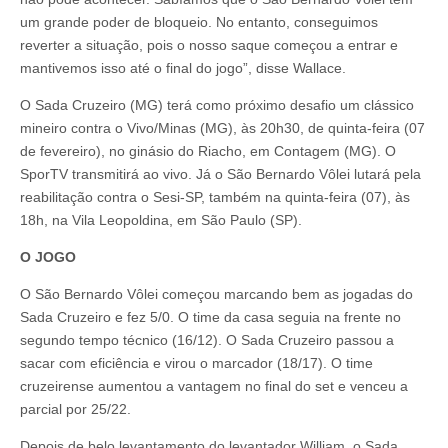
um grande poder de bloqueio. No entanto, conseguimos
reverter a situação, pois o nosso saque começou a entrar e
mantivemos isso até o final do jogo”, disse Wallace.
O Sada Cruzeiro (MG) terá como próximo desafio um clássico
mineiro contra o Vivo/Minas (MG), às 20h30, de quinta-feira (07
de fevereiro), no ginásio do Riacho, em Contagem (MG). O
SporTV transmitirá ao vivo. Já o São Bernardo Vôlei lutará pela
reabilitação contra o Sesi-SP, também na quinta-feira (07), às
18h, na Vila Leopoldina, em São Paulo (SP).
O JOGO
O São Bernardo Vôlei começou marcando bem as jogadas do
Sada Cruzeiro e fez 5/0. O time da casa seguia na frente no
segundo tempo técnico (16/12). O Sada Cruzeiro passou a
sacar com eficiência e virou o marcador (18/17). O time
cruzeirense aumentou a vantagem no final do set e venceu a
parcial por 25/22.
Depois de belo levantamento do levantador William, o Sada