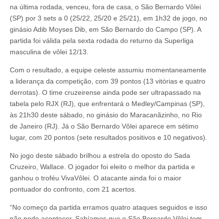
de
na última rodada, venceu, fora de casa, o São Bernardo Vôlei
casa
(SP) por 3 sets a 0 (25/22, 25/20 e 25/21), em 1h32 de jogo, no
supera
o
ginásio Adib Moyses Dib, em São Bernardo do Campo (SP). A
São
partida foi válida pela sexta rodada do returno da Superliga
Bernardo
Vôlei
masculina de vôlei 12/13.
Com o resultado, a equipe celeste assumiu momentaneamente
a liderança da competição, com 39 pontos (13 vitórias e quatro
derrotas). O time cruzeirense ainda pode ser ultrapassado na
tabela pelo RJX (RJ), que enfrentará o Medley/Campinas (SP),
às 21h30 deste sábado, no ginásio do Maracanãzinho, no Rio
de Janeiro (RJ). Já o São Bernardo Vôlei aparece em sétimo
lugar, com 20 pontos (sete resultados positivos e 10 negativos).
No jogo deste sábado brilhou a estrela do oposto do Sada
Cruzeiro, Wallace. O jogador foi eleito o melhor da partida e
ganhou o troféu VivaVôlei. O atacante ainda foi o maior
pontuador do confronto, com 21 acertos.
“No começo da partida erramos quatro ataques seguidos e isso
não pode acontecer. Sabíamos que o São Bernardo Vôlei tem