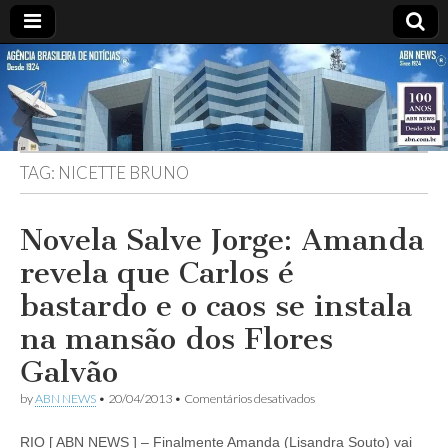
ABN
DESDE
1924
AGÊNCIA
TAG:
NICETTE BRUNO
BRASILEIRA
DE
Novela Salve Jorge: Amanda
revela que Carlos é
NOTÍCIAS
bastardo e o caos se instala
na mansão dos Flores
Galvão
em
by
ABN NEWS
•
20/04/2013
•
Comentários desativados
Novela
Salve
RIO [ ABN NEWS ] – Finalmente Amanda (Lisandra Souto) vai
Jorge: