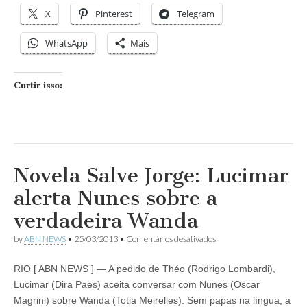
X
Pinterest
Telegram
WhatsApp
Mais
Curtir isso:
Novela Salve Jorge: Lucimar
alerta Nunes sobre a
verdadeira Wanda
em
by
ABN NEWS
•
25/03/2013
•
Comentários desativados
Novela
Salve
RIO [ ABN NEWS ] — A pedido de Théo (Rodrigo Lombardi),
Jorge:
Lucimar
Lucimar (Dira Paes) aceita conversar com Nunes (Oscar
alerta
Magrini) sobre Wanda (Totia Meirelles). Sem papas na língua, a
Nunes