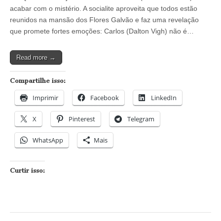
Amanda
acabar com o mistério. A socialite aproveita que todos estão
revela
reunidos na mansão dos Flores Galvão e faz uma revelação
que
Carlos
que promete fortes emoções: Carlos (Dalton Vigh) não é…
é
bastardo
e
Read more →
o
caos
se
Compartilhe isso:
instala
na
Imprimir
Facebook
LinkedIn
mansão
dos
Flores
X
Pinterest
Telegram
Galvão
WhatsApp
Mais
Curtir isso: