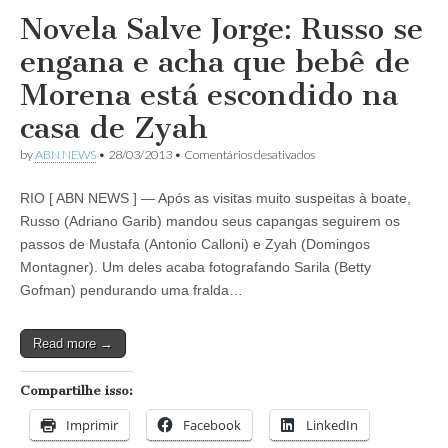
Novela Salve Jorge: Russo se
engana e acha que bebê de
Morena está escondido na
casa de Zyah
em
by
ABN NEWS
•
28/03/2013
•
Comentários desativados
Novela
Salve
RIO [ ABN NEWS ] — Após as visitas muito suspeitas à boate,
Jorge:
Russo
Russo (Adriano Garib) mandou seus capangas seguirem os
se
passos de Mustafa (Antonio Calloni) e Zyah (Domingos
engana
e
Montagner). Um deles acaba fotografando Sarila (Betty
acha
Gofman) pendurando uma fralda…
que
bebê
de
Read more →
Morena
está
escondido
Compartilhe isso:
na
casa
Imprimir
Facebook
LinkedIn
de
Zyah