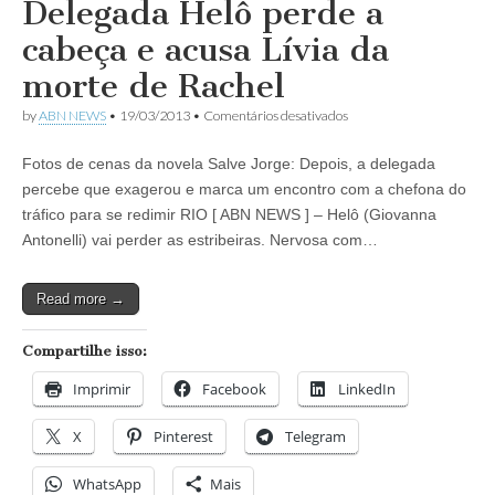
Delegada Helô perde a
cabeça e acusa Lívia da
morte de Rachel
em
by
ABN NEWS
•
19/03/2013
•
Comentários desativados
Novela
Salve
Fotos de cenas da novela Salve Jorge: Depois, a delegada
Jorge:
Delegada
percebe que exagerou e marca um encontro com a chefona do
Helô
tráfico para se redimir RIO [ ABN NEWS ] – Helô (Giovanna
perde
a
Antonelli) vai perder as estribeiras. Nervosa com…
cabeça
e
acusa
Read more →
Lívia
da
morte
Compartilhe isso:
de
Rachel
Imprimir
Facebook
LinkedIn
X
Pinterest
Telegram
WhatsApp
Mais