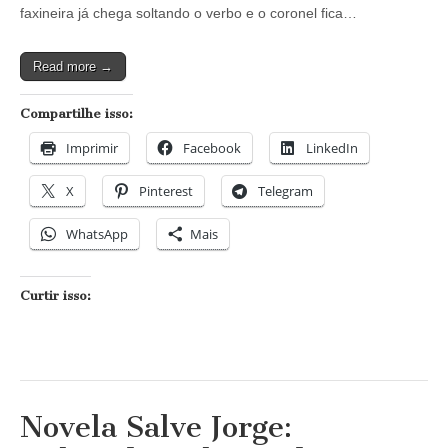
sobre
faxineira já chega soltando o verbo e o coronel fica…
a
verdadeira
Wanda
Read more →
Compartilhe isso:
Imprimir
Facebook
LinkedIn
X
Pinterest
Telegram
WhatsApp
Mais
Curtir isso:
Novela Salve Jorge: