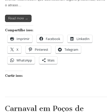
dos
o atraso…
melhores
dos
últimos
Read more →
tempos
Compartilhe isso:
Imprimir
Facebook
LinkedIn
X
Pinterest
Telegram
WhatsApp
Mais
Curtir isso:
Carnaval em Poços de