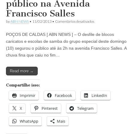
público na Avenida
Francisco Salles
em
by
ABN NEWS
•
11/02/2013
•
Comentários desativados
Poços
de
POÇOS DE CALDAS [ ABN NEWS ] – O desfile de blocos
Caldas:
Desfile
caricatos e escolas de samba do grupo especial deste domingo
de
(10) segurou o público até às 2h na avenida Francisco Salles. A
Escolas
e
chuva fina que caiu no fim…
Blocos
anima
público
Read more →
na
Avenida
Francisco
Compartilhe isso:
Salles
Imprimir
Facebook
LinkedIn
X
Pinterest
Telegram
WhatsApp
Mais