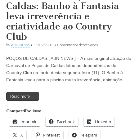
Caldas: Banho à Fantasia
leva irreverência e
criatividade ao Country
Club
em
by
ABN NEWS
•
11/02/2013
•
Comentários desativados
Carnaval
em
POÇOS DE CALDAS [ ABN NEWS ] – A mais original atração do
Poços
de
Carnaval de Poços de Caldas lotou as dependências do
Caldas:
Country Club na tarde desta segunda-feira (11). O Banho à
Banho
à
Fantasia levou para a piscina muita irreverência, animação…
Fantasia
leva
irreverência
Read more →
e
criatividade
ao
Compartilhe isso:
Country
Club
Imprimir
Facebook
LinkedIn
X
Pinterest
Telegram