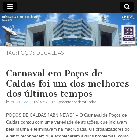
ABN
DESDE
1924
AGÊNCIA
TAG:
POÇOS DE CALDAS
BRASILEIRA
DE
Carnaval em Poços de
Caldas foi um dos melhores
NOTÍCIAS
dos últimos tempos
em
by
ABN NEWS
•
15/02/2013
•
Comentários desativados
Carnaval
em
POÇOS DE CALDAS [ ABN NEWS ] – O Carnaval de Poços de
Poços
de
Caldas contou com uma variedade de atrações, que iniciavam
Caldas
pela manhã e terminavam na madrugada. Os organizadores do
foi
um
evento reconhecem que aconteceram alguns problemas, como