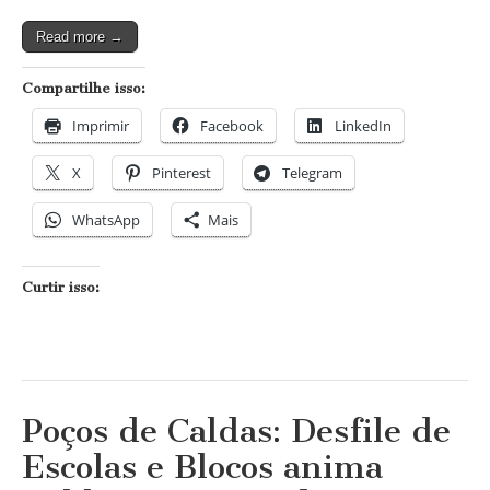
Carnaval
2013
Read more →
de
Poços
de
Compartilhe isso:
Caldas
Imprimir
Facebook
LinkedIn
X
Pinterest
Telegram
WhatsApp
Mais
Curtir isso:
Poços de Caldas: Desfile de
Escolas e Blocos anima