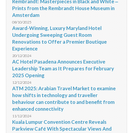
Rembrandt: Masterpieces in Black and White ‒
Prints from the Rembrandt House Museum in
Amsterdam
08/10/2025
Award-Winning, Luxury Maryland Hotel
Undergoing Sweeping Guest Room
Renovations to Offer a Premier Boutique
Experience
20/12/2024
AC Hotel Pasadena Announces Executive
Leadership Team as It Prepares for February
2025 Opening
12/12/2024
ATM 2025: Arabian Travel Market to examine
how shifts in technology and traveller
behaviour can contribute to and benefit from
enhanced connectivity
11/12/2024
Kuala Lumpur Convention Centre Reveals
Parkview Café With Spectacular Views And