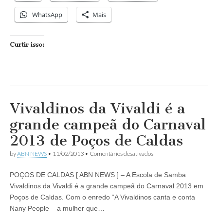
WhatsApp
Mais
Curtir isso:
Vivaldinos da Vivaldi é a
grande campeã do Carnaval
2013 de Poços de Caldas
em
by
ABN NEWS
•
11/02/2013
•
Comentários desativados
Vivaldinos
da
POÇOS DE CALDAS [ ABN NEWS ] – A Escola de Samba
Vivaldi
é
Vivaldinos da Vivaldi é a grande campeã do Carnaval 2013 em
a
Poços de Caldas. Com o enredo “A Vivaldinos canta e conta
grande
campeã
Nany People – a mulher que…
do