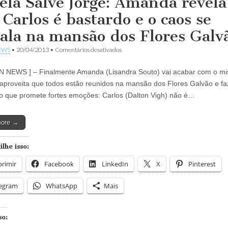
ela Salve Jorge: Amanda revela
 Carlos é bastardo e o caos se
tala na mansão dos Flores Galv
em
EWS
•
20/04/2013
•
Comentários desativados
Novela
Salve
N NEWS ] – Finalmente Amanda (Lisandra Souto) vai acabar com o mis
Jorge:
Amanda
e aproveita que todos estão reunidos na mansão dos Flores Galvão e f
revela
o que promete fortes emoções: Carlos (Dalton Vigh) não é…
que
Carlos
é
more →
bastardo
e
o
lhe isso:
caos
se
rimir
Facebook
LinkedIn
instala
X
Pinterest
na
mansão
legram
WhatsApp
Mais
dos
Flores
Galvão
so: