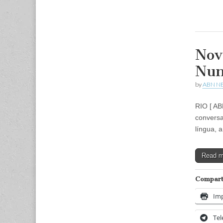
Nov
Nun
by
ABN N
RIO [ AB
conversa
língua, 
Read 
Comparti
Imp
Te