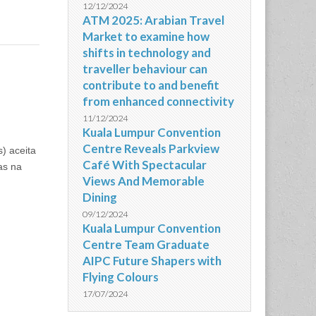
12/12/2024
ATM 2025: Arabian Travel
Market to examine how
shifts in technology and
traveller behaviour can
contribute to and benefit
from enhanced connectivity
11/12/2024
Kuala Lumpur Convention
Centre Reveals Parkview
) aceita
Café With Spectacular
as na
Views And Memorable
Dining
09/12/2024
Kuala Lumpur Convention
Centre Team Graduate
AIPC Future Shapers with
Flying Colours
17/07/2024