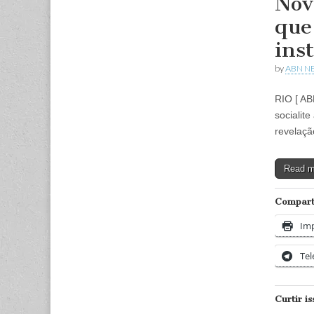
Nov
que
ins
by
ABN N
RIO [ AB
socialit
revelaçã
Read 
Comparti
Imp
Te
Curtir is