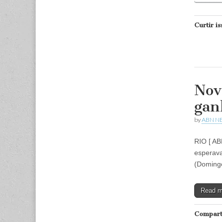
Curtir is
Nov
gan
by
ABN N
RIO [ AB
esperava
(Doming
Read 
Comparti