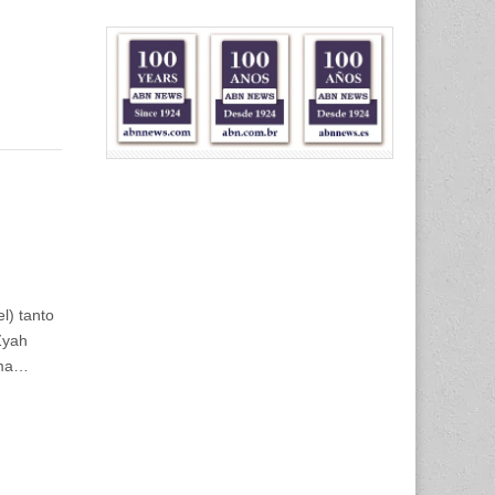
l) tanto
Zyah
sma…