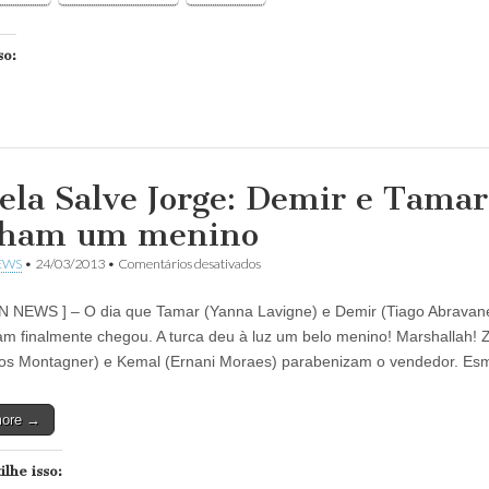
so:
ela Salve Jorge: Demir e Tamar
ham um menino
em
EWS
•
24/03/2013
•
Comentários desativados
Novela
Salve
N NEWS ] – O dia que Tamar (Yanna Lavigne) e Demir (Tiago Abravane
Jorge:
Demir
m finalmente chegou. A turca deu à luz um belo menino! Marshallah! 
e
os Montagner) e Kemal (Ernani Moraes) parabenizam o vendedor. E
Tamar
ganham
um
more →
menino
lhe isso: