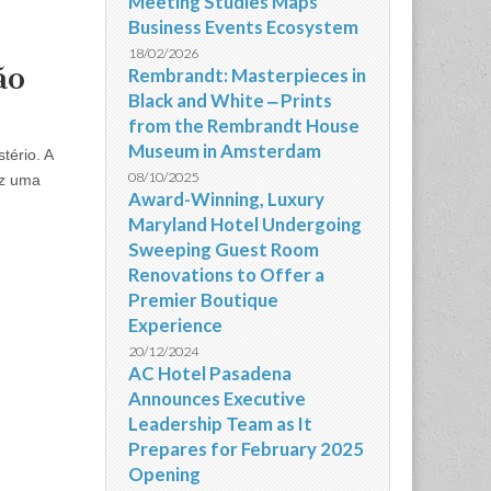
Meeting Studies Maps
Business Events Ecosystem
18/02/2026
ão
Rembrandt: Masterpieces in
Black and White ‒ Prints
from the Rembrandt House
Museum in Amsterdam
tério. A
08/10/2025
az uma
Award-Winning, Luxury
Maryland Hotel Undergoing
Sweeping Guest Room
Renovations to Offer a
Premier Boutique
Experience
20/12/2024
AC Hotel Pasadena
Announces Executive
Leadership Team as It
Prepares for February 2025
Opening