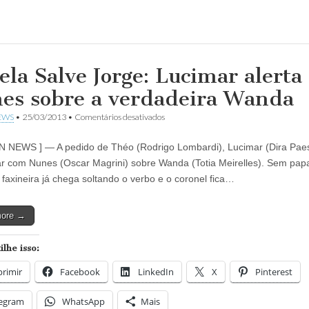
ela Salve Jorge: Lucimar alerta
es sobre a verdadeira Wanda
em
EWS
•
25/03/2013
•
Comentários desativados
Novela
Salve
N NEWS ] — A pedido de Théo (Rodrigo Lombardi), Lucimar (Dira Paes
Jorge:
Lucimar
r com Nunes (Oscar Magrini) sobre Wanda (Totia Meirelles). Sem pap
alerta
a faxineira já chega soltando o verbo e o coronel fica…
Nunes
sobre
a
more →
verdadeira
Wanda
lhe isso:
rimir
Facebook
LinkedIn
X
Pinterest
legram
WhatsApp
Mais