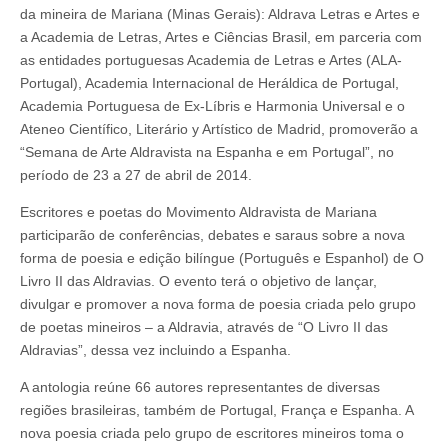
e
da mineira de Mariana (Minas Gerais): Aldrava Letras e Artes e
Espanha
a Academia de Letras, Artes e Ciências Brasil, em parceria com
a
partir
as entidades portuguesas Academia de Letras e Artes (ALA-
do
Portugal), Academia Internacional de Heráldica de Portugal,
dia
23
Academia Portuguesa de Ex-Líbris e Harmonia Universal e o
Ateneo Científico, Literário y Artístico de Madrid, promoverão a
“Semana de Arte Aldravista na Espanha e em Portugal”, no
período de 23 a 27 de abril de 2014.
Escritores e poetas do Movimento Aldravista de Mariana
participarão de conferências, debates e saraus sobre a nova
forma de poesia e edição bilíngue (Português e Espanhol) de O
Livro II das Aldravias. O evento terá o objetivo de lançar,
divulgar e promover a nova forma de poesia criada pelo grupo
de poetas mineiros – a Aldravia, através de “O Livro II das
Aldravias”, dessa vez incluindo a Espanha.
A antologia reúne 66 autores representantes de diversas
regiões brasileiras, também de Portugal, França e Espanha. A
nova poesia criada pelo grupo de escritores mineiros toma o