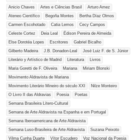
Anicio Chaves
Artes e Ciências Brasil
Arturo Amez
Ateneo Científico
Begoña Montes
Bertha Díaz Olmos
Carmen Escohotado
Catia Lemos
Cecy Campos
Celeste Cortez
Deia Leal
Édison Pereira de Almeida
Else Dorotéa Lopes
Escritores
Gabriel Bicalho
Gilberto Madeira
J.B. Donadon-Leal
José Luiz F. de S. Júnior
Literário y Artístico de Madrid
Literatura
Livros
Maria Goretti de F. Oliveira
Mariana
Miriam Blonski
Movimento Aldravista de Mariana
Movimento Literário Mineiro do século XXI
Nilze Monteiro
O Livro II das Aldravias
Poesia
Poetas
Semana Brasileira Lítero-Cultural
Semana de Arte Aldravista na Espanha e em Portugal
Semana Iberoamericana de Arte Aldravista
Semana Luso-Brasileira de Arte Aldravista
Suzana Peixoto
Vilma Cunha Duarte
Vítor Escudero
Voz Nacional da Poesia