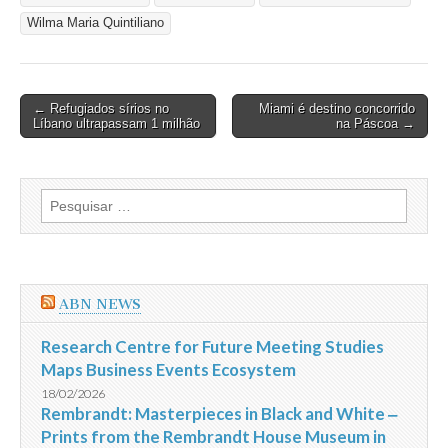
Wilma Maria Quintiliano
Post
← Refugiados sírios no
Miami é destino concorrido
Líbano ultrapassam 1 milhão
na Páscoa →
navigation
Pesquisar
por:
ABN NEWS
Research Centre for Future Meeting Studies
Maps Business Events Ecosystem
18/02/2026
Rembrandt: Masterpieces in Black and White ‒
Prints from the Rembrandt House Museum in