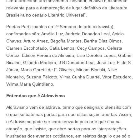
Literatura como um movimento inovador, criativo e altamente
relevante para a demarcação de lugar definitivo da Literatura
Brasileira no cenário Literário Universal”.
Poetas Participantes da 2ª Semana de arte aldravista)
confirmados são: Amélia Luz, Andreia Donadon Leal, Anicio
Chaves, Arturo Amez, Begoña Montes, Bertha Díaz Olmos,
Carmen Escohotado, Catia Lemos, Cecy Campos, Celeste
Cortez, Édison Pereira de Almeida, Else Dorotéa Lopes, Gabriel
Bicalho, Gilberto Madeira, J.B.Donadon-Leal, José Luiz F. de S.
Júnior, Maria Goretti de F. Oliveira, Miriam Blonski, Nilze
Monteiro, Suzana Peixoto, Vilma Cunha Duarte, Vítor Escudero,
Wilma Maria Quintiliano.
Entendao que é Aldravismo
Aldravismo vem de aldrava, termo que designa o utensílio com
o qual se bate nas portas para que estas sejam abertas. Assim,
o Aldravismo pode ser caracterizado pela arte que chama
atenção, que insiste, que abre portas para as interpretações
inusitadas dos eventos cotidianos, em relatos daquilo que só o