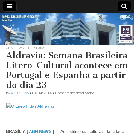
ABN
DESDE
1924
AGÊNCIA
ABN NEWS
,
LITERATURA
BRASILEIRA
Aldravia: Semana Brasileira
Lítero-Cultural acontece em
DE
Portugal e Espanha a partir
NOTÍCIAS
do dia 23
em
by
ABN NEWS
•
04/04/2014
•
Comentários desativados
Aldravia:
Semana
Brasileira
Lítero-
Cultural
acontece
em
Portugal
BRASÍLIA [
ABN NEWS
]
— As instituições culturais da cidade