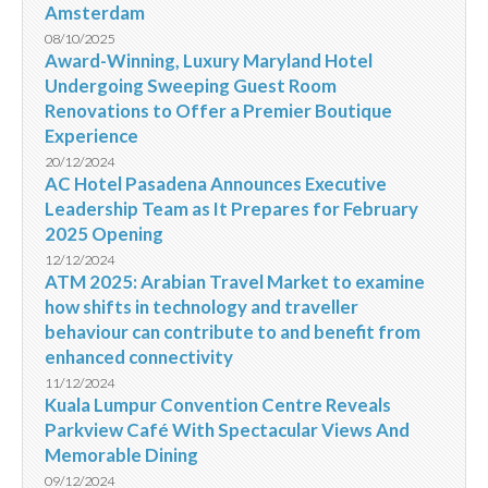
Amsterdam
08/10/2025
Award-Winning, Luxury Maryland Hotel
Undergoing Sweeping Guest Room
Renovations to Offer a Premier Boutique
Experience
20/12/2024
AC Hotel Pasadena Announces Executive
Leadership Team as It Prepares for February
2025 Opening
12/12/2024
ATM 2025: Arabian Travel Market to examine
how shifts in technology and traveller
behaviour can contribute to and benefit from
enhanced connectivity
11/12/2024
Kuala Lumpur Convention Centre Reveals
Parkview Café With Spectacular Views And
Memorable Dining
09/12/2024