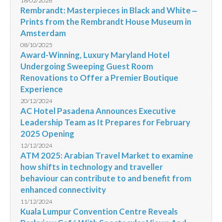
18/02/2026
Rembrandt: Masterpieces in Black and White ‒
Prints from the Rembrandt House Museum in
Amsterdam
08/10/2025
Award-Winning, Luxury Maryland Hotel
Undergoing Sweeping Guest Room
Renovations to Offer a Premier Boutique
Experience
20/12/2024
AC Hotel Pasadena Announces Executive
Leadership Team as It Prepares for February
2025 Opening
12/12/2024
ATM 2025: Arabian Travel Market to examine
how shifts in technology and traveller
behaviour can contribute to and benefit from
enhanced connectivity
11/12/2024
Kuala Lumpur Convention Centre Reveals