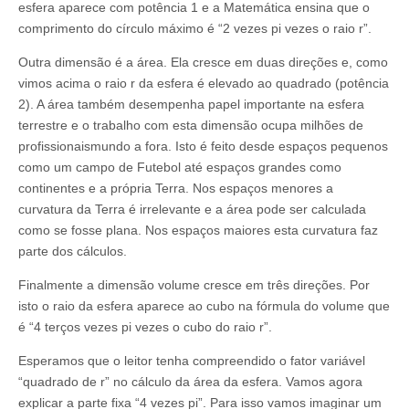
esfera aparece com potência 1 e a Matemática ensina que o
comprimento do círculo máximo é “2 vezes pi vezes o raio r”.
Outra dimensão é a área. Ela cresce em duas direções e, como
vimos acima o raio r da esfera é elevado ao quadrado (potência
2). A área também desempenha papel importante na esfera
terrestre e o trabalho com esta dimensão ocupa milhões de
profissionaismundo a fora. Isto é feito desde espaços pequenos
como um campo de Futebol até espaços grandes como
continentes e a própria Terra. Nos espaços menores a
curvatura da Terra é irrelevante e a área pode ser calculada
como se fosse plana. Nos espaços maiores esta curvatura faz
parte dos cálculos.
Finalmente a dimensão volume cresce em três direções. Por
isto o raio da esfera aparece ao cubo na fórmula do volume que
é “4 terços vezes pi vezes o cubo do raio r”.
Esperamos que o leitor tenha compreendido o fator variável
“quadrado de r” no cálculo da área da esfera. Vamos agora
explicar a parte fixa “4 vezes pi”. Para isso vamos imaginar um