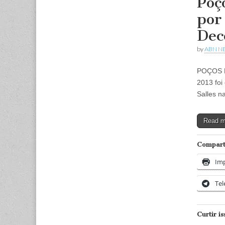
Poç
por
Dec
by
ABN N
POÇOS D
2013 foi
Salles n
Read 
Comparti
Imp
Te
Curtir is