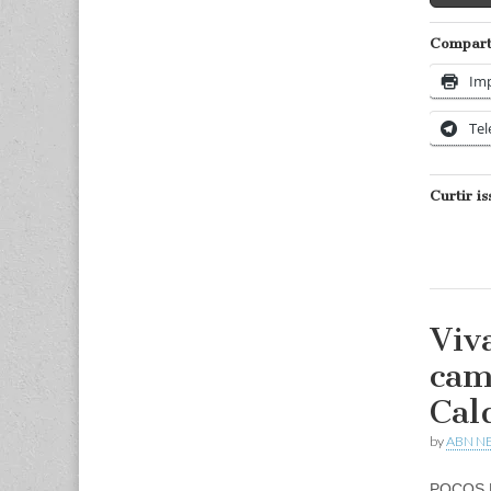
Comparti
Imp
Te
Curtir is
Viv
cam
Cal
by
ABN N
POÇOS D