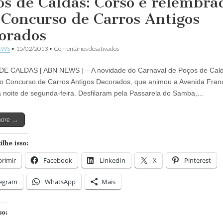
os de Caldas: Corso é relembra
 Concurso de Carros Antigos
orados
em
EWS
•
15/02/2013
•
Comentários desativados
Poços
de
E CALDAS [ ABN NEWS ] – A novidade do Carnaval de Poços de Cal
Caldas:
Corso
 o Concurso de Carros Antigos Decorados, que animou a Avenida Fran
é
a noite de segunda-feira. Desfilaram pela Passarela do Samba,…
relembrado
por
Concurso
more →
de
Carros
Antigos
lhe isso:
Decorados
rimir
Facebook
LinkedIn
X
Pinterest
legram
WhatsApp
Mais
so: