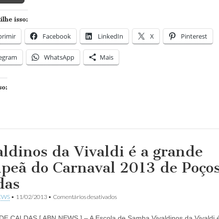
irreverência
e
lhe isso:
criatividade
ao
rimir
Facebook
LinkedIn
Country
X
Pinterest
Club
legram
WhatsApp
Mais
so:
aldinos da Vivaldi é a grande
peã do Carnaval 2013 de Poço
das
em
EWS
•
11/02/2013
•
Comentários desativados
Vivaldinos
da
E CALDAS [ ABN NEWS ] – A Escola de Samba Vivaldinos da Vivaldi 