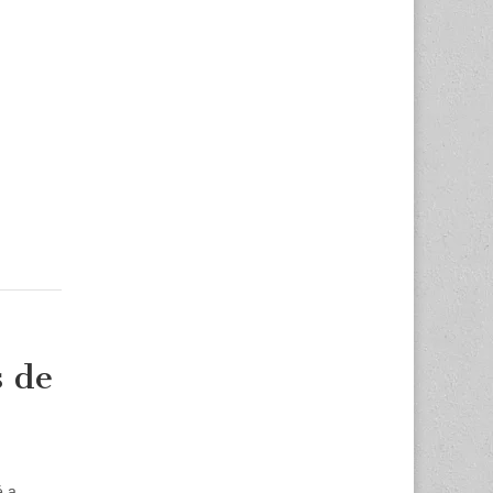
s de
é a