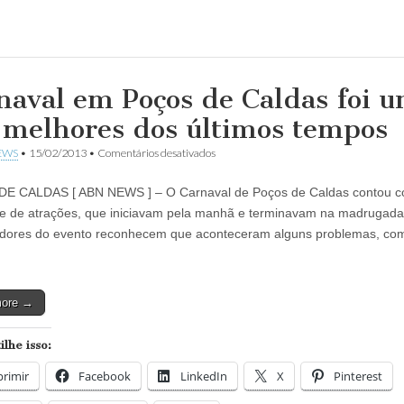
naval em Poços de Caldas foi 
 melhores dos últimos tempos
em
EWS
•
15/02/2013
•
Comentários desativados
Carnaval
em
E CALDAS [ ABN NEWS ] – O Carnaval de Poços de Caldas contou 
Poços
de
e de atrações, que iniciavam pela manhã e terminavam na madrugada
Caldas
adores do evento reconhecem que aconteceram alguns problemas, co
foi
um
dos
melhores
dos
more →
últimos
tempos
lhe isso:
rimir
Facebook
LinkedIn
X
Pinterest