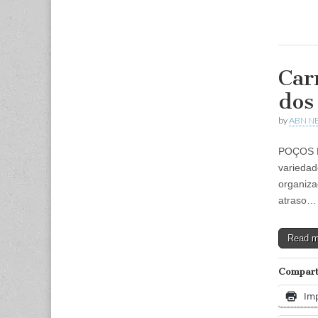
Car
dos
by
ABN N
POÇOS D
variedad
organiz
atraso…
Read 
Comparti
Imp