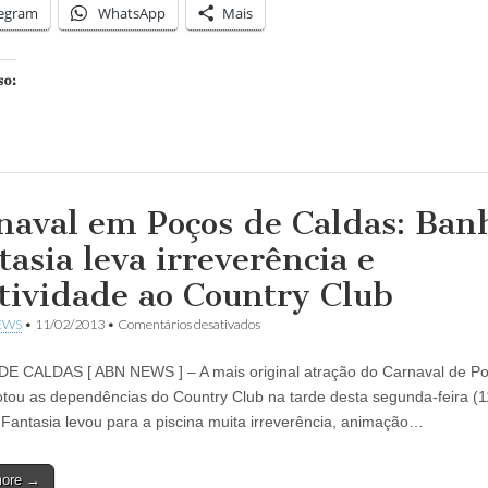
legram
WhatsApp
Mais
so:
naval em Poços de Caldas: Ban
tasia leva irreverência e
atividade ao Country Club
em
EWS
•
11/02/2013
•
Comentários desativados
Carnaval
em
E CALDAS [ ABN NEWS ] – A mais original atração do Carnaval de P
Poços
de
otou as dependências do Country Club na tarde desta segunda-feira (1
Caldas:
Fantasia levou para a piscina muita irreverência, animação…
Banho
à
Fantasia
more →
leva