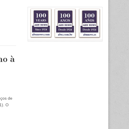
ho à
oços de
1). O