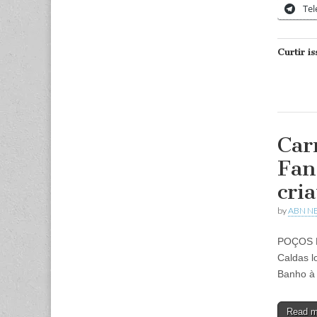
Te
Curtir is
Car
Fan
cri
by
ABN N
POÇOS D
Caldas l
Banho à 
Read 