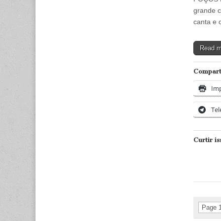
grande c
canta e 
Read 
Comparti
Imp
Te
Curtir is
Page 1