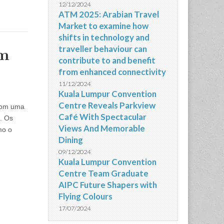
12/12/2024
ATM 2025: Arabian Travel
Market to examine how
shifts in technology and
traveller behaviour can
um
contribute to and benefit
from enhanced connectivity
11/12/2024
Kuala Lumpur Convention
Centre Reveals Parkview
com uma
Café With Spectacular
. Os
Views And Memorable
mo o
Dining
09/12/2024
Kuala Lumpur Convention
Centre Team Graduate
AIPC Future Shapers with
Flying Colours
17/07/2024