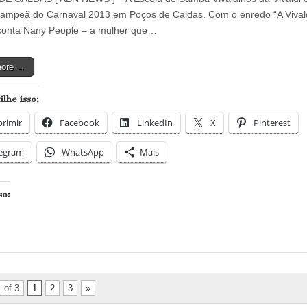
Vivaldi
é
ampeã do Carnaval 2013 em Poços de Caldas. Com o enredo “A Vival
a
conta Nany People – a mulher que…
grande
campeã
do
more →
Carnaval
2013
de
lhe isso:
Poços
de
rimir
Facebook
LinkedIn
Caldas
X
Pinterest
legram
WhatsApp
Mais
so:
 of 3
1
2
3
»