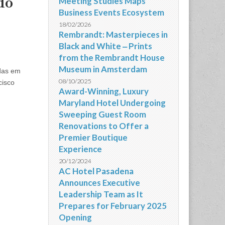
do
Meeting Studies Maps
Business Events Ecosystem
18/02/2026
Rembrandt: Masterpieces in
Black and White ‒ Prints
from the Rembrandt House
Museum in Amsterdam
das em
08/10/2025
cisco
Award-Winning, Luxury
Maryland Hotel Undergoing
Sweeping Guest Room
Renovations to Offer a
Premier Boutique
Experience
20/12/2024
AC Hotel Pasadena
Announces Executive
Leadership Team as It
Prepares for February 2025
Opening