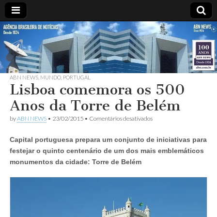
ABN
DESDE
1924
AGÊNCIA
ABN NEWS
,
MUNDO
,
PORTUGAL
BRASILEIRA
Lisboa comemora os 500
Anos da Torre de Belém
DE
em
by
ABN NEWS
•
23/02/2015
•
Comentários desativados
Lisboa
NOTÍCIAS
comemora
Capital portuguesa prepara um conjunto de iniciativas para
os
500
festejar o quinto centenário de um dos mais emblemáticos
Anos
monumentos da cidade: Torre de Belém
da
Torre
de
Belém