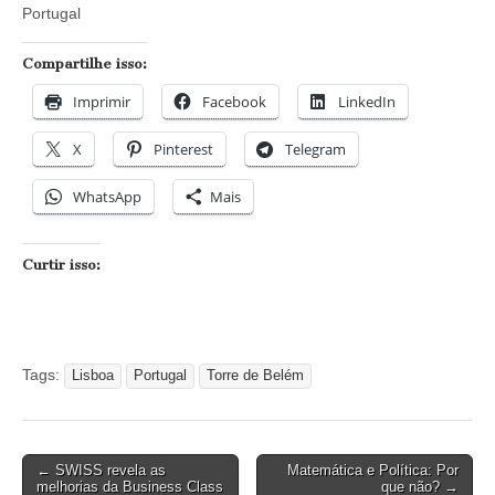
Portugal
Compartilhe isso:
Imprimir
Facebook
LinkedIn
X
Pinterest
Telegram
WhatsApp
Mais
Curtir isso:
Tags:
Lisboa
Portugal
Torre de Belém
Post
← SWISS revela as
Matemática e Política: Por
melhorias da Business Class
que não? →