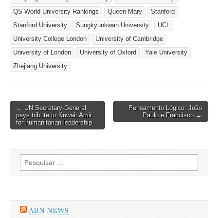
QS World University Rankings
Queen Mary
Stanford
Stanford University
Sungkyunkwan University
UCL
University College London
University of Cambridge
University of London
University of Oxford
Yale University
Zhejiang University
Post
← UN Secretary-General
Pensamento Lógico: João
pays tribute to Kuwait Amir
Paulo e Francisco →
navigation
for humanitarian leadership
Pesquisar
por:
ABN NEWS