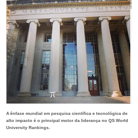
QS
World
University
Rankings
2014
graças
à
inovação
em
ciência
e
tecnologia
A ênfase mundial em pesquisa científica e tecnológica de
alto impacto é o principal motor da liderança no QS World
University Rankings.