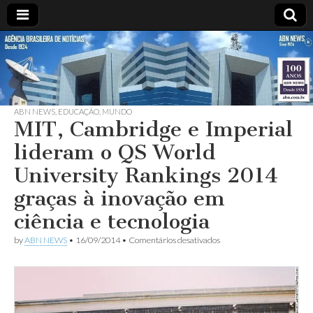
ABN
DESDE
1924
AGÊNCIA
ABN NEWS
,
EDUCAÇÃO
,
MUNDO
BRASILEIRA
MIT, Cambridge e Imperial
lideram o QS World
DE
University Rankings 2014
NOTÍCIAS
graças à inovação em
ciência e tecnologia
em
by
ABN NEWS
•
16/09/2014
•
Comentários desativados
MIT,
Cambridge
e
Imperial
lideram
o